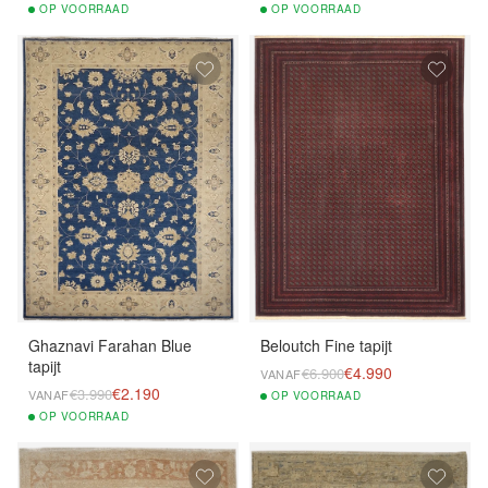
OP
VOORRAAD
OP
VOORRAAD
Ghaznavi Farahan Blue
Beloutch Fine tapijt
tapijt
€4.990
€6.900
VANAF
€2.190
€3.990
VANAF
OP
VOORRAAD
OP
VOORRAAD