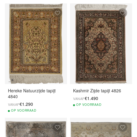
Hereke Natuurzijde tapijt
Kashmir Zijde tapijt 4826
4840
€1.490
VANAF
€1.290
VANAF
OP
VOORRAAD
OP
VOORRAAD