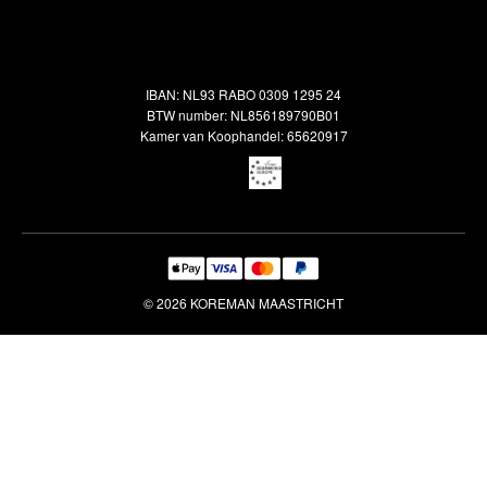
Alle vloerkleden
Contact
Terugbetalingsbeleid
Oosterse meubels
Showroom
Outlet
Klantenservice
IBAN: NL93 RABO 0309 1295 24
Maatwerk
Veelgestelde vragen
BTW number: NL856189790B01
Interieuradvies
Kamer van Koophandel: 65620917
Reiniging & Reparatie
© 2026 KOREMAN MAASTRICHT