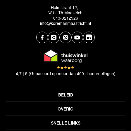
Helmstraat 12,
6211 TA Maastricht
043-3212926
info@koremanmaastricht.nl
4,7 | 5 (Gebaseerd op meer dan 400+ beoordelingen)
BELEID
Privacyverklaring
OVERIG
Disclaimer
Over ons
Algemene voorwaarden
SNELLE LINKS
Inspiratie
Verzendbeleid