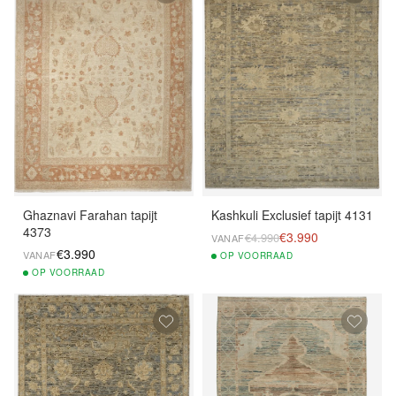
Ghaznavi Farahan tapijt
Kashkuli Exclusief tapijt 4131
4373
€3.990
€4.990
VANAF
€3.990
VANAF
OP
VOORRAAD
OP
VOORRAAD