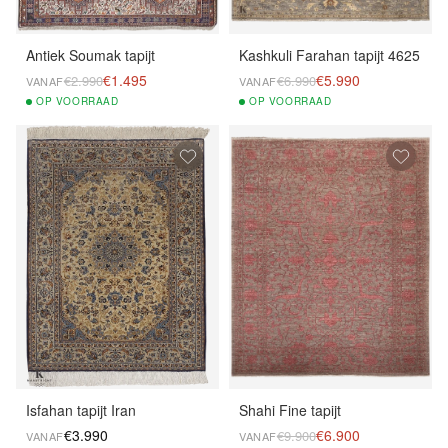
Antiek Soumak tapijt
Kashkuli Farahan tapijt 4625
€1.495
€5.990
€2.990
€6.990
VANAF
VANAF
OP
VOORRAAD
OP
VOORRAAD
Isfahan tapijt Iran
Shahi Fine tapijt
€3.990
€6.900
€9.900
VANAF
VANAF