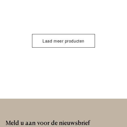
Laad meer producten
Meld
u
aan
voor
de
nieuwsbrief