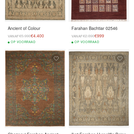
Ancient of Colour
Farahan Bachtiar 02546
€4.400
€999
€5.990
€2.890
VANAF
VANAF
OP
VOORRAAD
OP
VOORRAAD