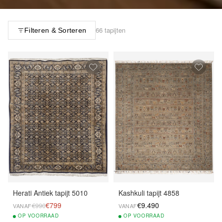
66 tapijten
Filteren & Sorteren
Herati Antiek tapijt 5010
Kashkuli tapijt 4858
€799
€9.490
€990
VANAF
VANAF
OP
VOORRAAD
OP
VOORRAAD