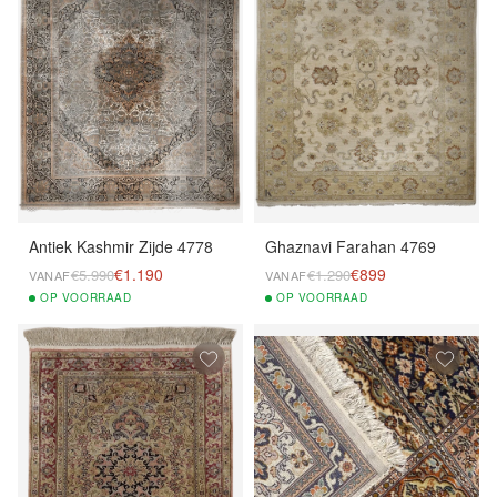
Antiek Kashmir Zijde 4778
Ghaznavi Farahan 4769
€1.190
€899
€5.990
€1.290
VANAF
VANAF
OP
VOORRAAD
OP
VOORRAAD