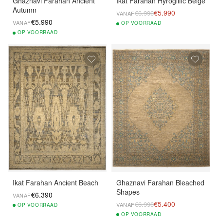
Ghaznavi Farahan Ancient
Ikat Farahan Hyroglific Beige
Autumn
€5.990
€6.990
VANAF
€5.990
VANAF
OP
VOORRAAD
OP
VOORRAAD
Ikat Farahan Ancient Beach
Ghaznavi Farahan Bleached
Shapes
€6.390
VANAF
€5.400
€6.990
VANAF
OP
VOORRAAD
OP
VOORRAAD