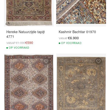
Hereke Natuurzijde tapijt
Kashmir Bachtiar 01970
4771
€6.900
VANAF
€590
€1.090
VANAF
OP
VOORRAAD
OP
VOORRAAD