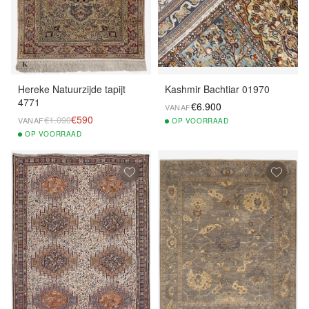
Hereke Natuurzijde tapijt
Kashmir Bachtiar 01970
4771
€6.900
VANAF
€590
€1.090
VANAF
OP
VOORRAAD
OP
VOORRAAD