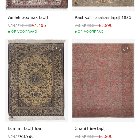
Antiek Soumak tapijt
Kashkuli Farahan tapijt 4625
€1.495
€5.990
€2.990
€6.990
VANAF
VANAF
OP
VOORRAAD
OP
VOORRAAD
Isfahan tapijt Iran
Shahi Fine tapijt
€3.990
€6.900
€9.900
VANAF
VANAF