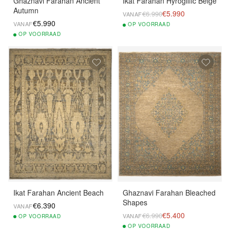
Ghaznavi Farahan Ancient
Ikat Farahan Hyroglific Beige
Autumn
€5.990
€6.990
VANAF
€5.990
VANAF
OP
VOORRAAD
OP
VOORRAAD
Ikat Farahan Ancient Beach
Ghaznavi Farahan Bleached
Shapes
€6.390
VANAF
€5.400
€6.990
VANAF
OP
VOORRAAD
OP
VOORRAAD