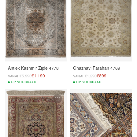
Antiek Kashmir Zijde 4778
Ghaznavi Farahan 4769
€1.190
€899
€5.990
€1.290
VANAF
VANAF
OP
VOORRAAD
OP
VOORRAAD