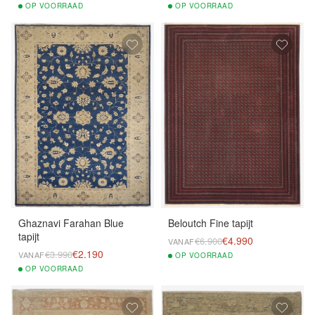
OP
VOORRAAD
OP
VOORRAAD
Ghaznavi Farahan Blue
Beloutch Fine tapijt
tapijt
€4.990
€6.900
VANAF
€2.190
€3.990
VANAF
OP
VOORRAAD
OP
VOORRAAD