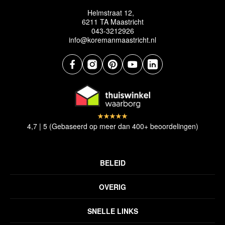
Helmstraat 12,
6211 TA Maastricht
043-3212926
info@koremanmaastricht.nl
4,7 | 5 (Gebaseerd op meer dan 400+ beoordelingen)
BELEID
Privacyverklaring
OVERIG
Disclaimer
Over ons
Algemene voorwaarden
SNELLE LINKS
Inspiratie
Verzendbeleid