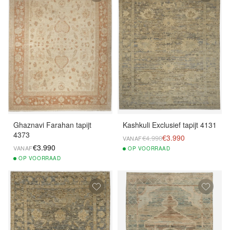
Ghaznavi Farahan tapijt
Kashkuli Exclusief tapijt 4131
4373
€3.990
€4.990
VANAF
€3.990
VANAF
OP
VOORRAAD
OP
VOORRAAD