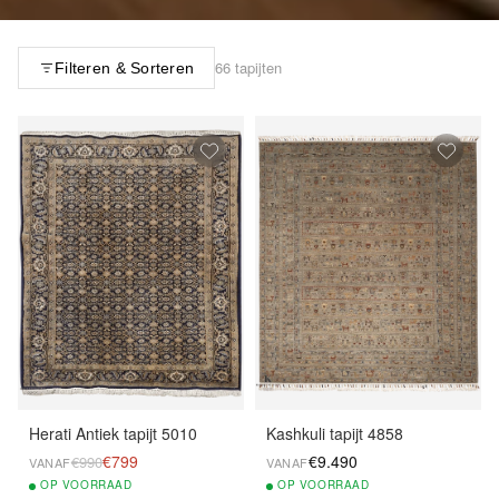
66 tapijten
Filteren & Sorteren
Herati Antiek tapijt 5010
Kashkuli tapijt 4858
€799
€9.490
€990
VANAF
VANAF
OP
VOORRAAD
OP
VOORRAAD