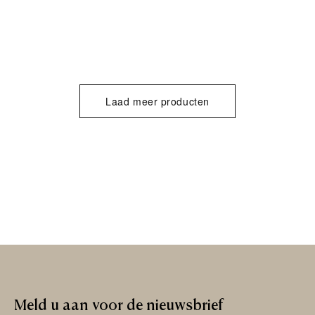
Laad meer producten
Meld
u
aan
voor
de
nieuwsbrief