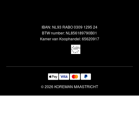
Alle vloerkleden
Contact
Terugbetalingsbeleid
Oosterse meubels
Showroom
Outlet
Klantenservice
IBAN: NL93 RABO 0309 1295 24
Maatwerk
Veelgestelde vragen
BTW number: NL856189790B01
Interieuradvies
Kamer van Koophandel: 65620917
Reiniging & Reparatie
© 2026 KOREMAN MAASTRICHT