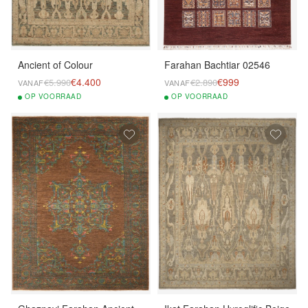
Ancient of Colour
Farahan Bachtiar 02546
€4.400
€999
€5.990
€2.890
VANAF
VANAF
OP
VOORRAAD
OP
VOORRAAD