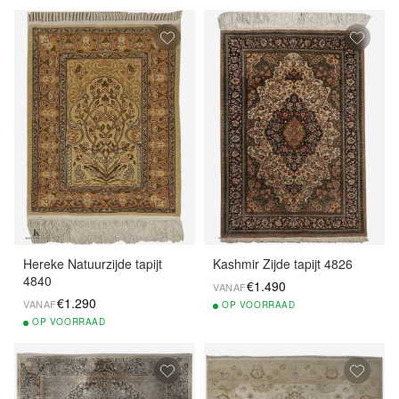
Hereke Natuurzijde tapijt
Kashmir Zijde tapijt 4826
4840
€1.490
VANAF
€1.290
VANAF
OP
VOORRAAD
OP
VOORRAAD