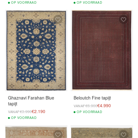
OP
VOORRAAD
OP
VOORRAAD
Ghaznavi Farahan Blue
Beloutch Fine tapijt
tapijt
€4.990
€6.900
VANAF
€2.190
€3.990
VANAF
OP
VOORRAAD
OP
VOORRAAD