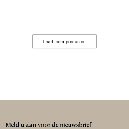
Laad meer producten
Meld
u
aan
voor
de
nieuwsbrief