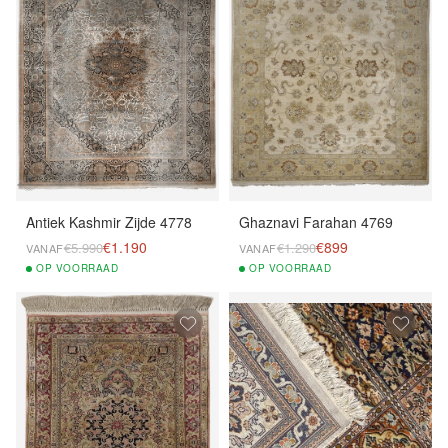
Antiek Kashmir Zijde 4778
Ghaznavi Farahan 4769
€1.190
€899
€5.990
€1.290
VANAF
VANAF
OP
VOORRAAD
OP
VOORRAAD