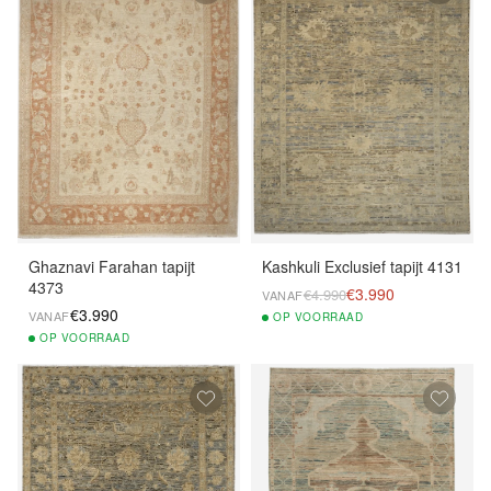
Ghaznavi Farahan tapijt
Kashkuli Exclusief tapijt 4131
4373
€3.990
€4.990
VANAF
€3.990
VANAF
OP
VOORRAAD
OP
VOORRAAD