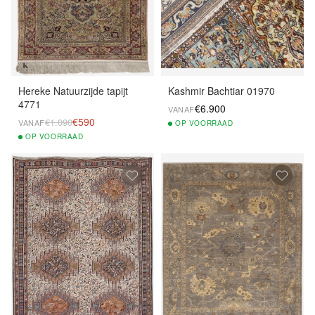
Hereke Natuurzijde tapijt
Kashmir Bachtiar 01970
4771
€6.900
VANAF
€590
€1.090
VANAF
OP
VOORRAAD
OP
VOORRAAD