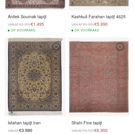
Antiek Soumak tapijt
Kashkuli Farahan tapijt 4625
€1.495
€5.990
€2.990
€6.990
VANAF
VANAF
OP
VOORRAAD
OP
VOORRAAD
Isfahan tapijt Iran
Shahi Fine tapijt
€3.990
€6.900
€9.900
VANAF
VANAF