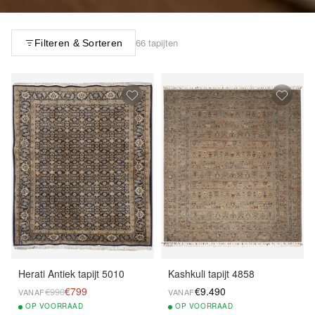
66 tapijten
Filteren & Sorteren
Herati Antiek tapijt 5010
Kashkuli tapijt 4858
€799
€9.490
€990
VANAF
VANAF
OP
VOORRAAD
OP
VOORRAAD