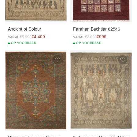
Ancient of Colour
Farahan Bachtiar 02546
€4.400
€999
€5.990
€2.890
VANAF
VANAF
OP
VOORRAAD
OP
VOORRAAD