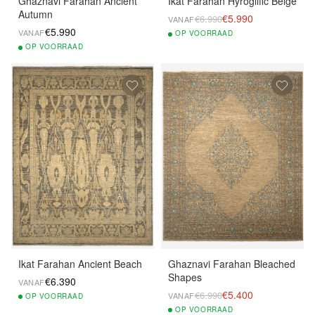
Ghaznavi Farahan Ancient
Ikat Farahan Hyroglific Beige
Autumn
€5.990
€6.990
VANAF
€5.990
VANAF
OP
VOORRAAD
OP
VOORRAAD
Ikat Farahan Ancient Beach
Ghaznavi Farahan Bleached
Shapes
€6.390
VANAF
€5.400
€6.990
VANAF
OP
VOORRAAD
OP
VOORRAAD