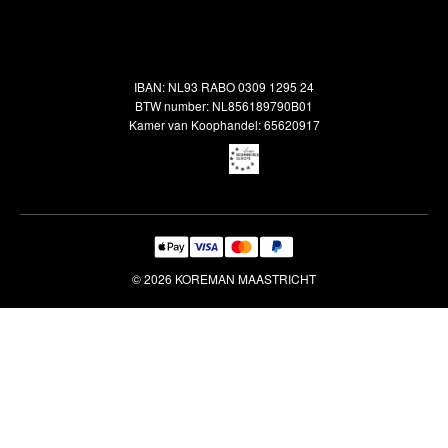
Alle vloerkleden
Contact
Terugbetalingsbeleid
Oosterse meubels
Showroom
Outlet
Klantenservice
IBAN: NL93 RABO 0309 1295 24
Maatwerk
Veelgestelde vragen
BTW number: NL856189790B01
Interieuradvies
Kamer van Koophandel: 65620917
Reiniging & Reparatie
© 2026 KOREMAN MAASTRICHT