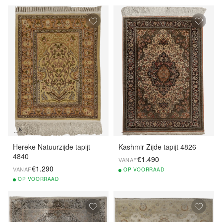
Hereke Natuurzijde tapijt
Kashmir Zijde tapijt 4826
4840
€1.490
VANAF
€1.290
VANAF
OP
VOORRAAD
OP
VOORRAAD