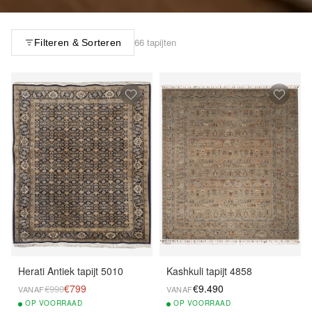
66 tapijten
Filteren & Sorteren
Herati Antiek tapijt 5010
Kashkuli tapijt 4858
€799
€9.490
€990
VANAF
VANAF
OP
VOORRAAD
OP
VOORRAAD