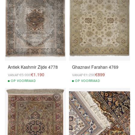
Antiek Kashmir Zijde 4778
Ghaznavi Farahan 4769
€1.190
€899
€5.990
€1.290
VANAF
VANAF
OP
VOORRAAD
OP
VOORRAAD