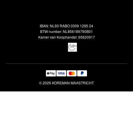
Alle vloerkleden
Contact
Terugbetalingsbeleid
Oosterse meubels
Showroom
Outlet
Klantenservice
IBAN: NL93 RABO 0309 1295 24
Maatwerk
Veelgestelde vragen
BTW number: NL856189790B01
Interieuradvies
Kamer van Koophandel: 65620917
Reiniging & Reparatie
© 2026 KOREMAN MAASTRICHT