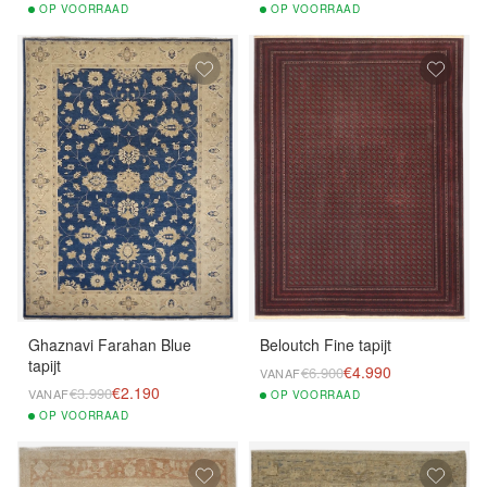
OP
VOORRAAD
OP
VOORRAAD
Ghaznavi Farahan Blue
Beloutch Fine tapijt
tapijt
€4.990
€6.900
VANAF
€2.190
€3.990
VANAF
OP
VOORRAAD
OP
VOORRAAD