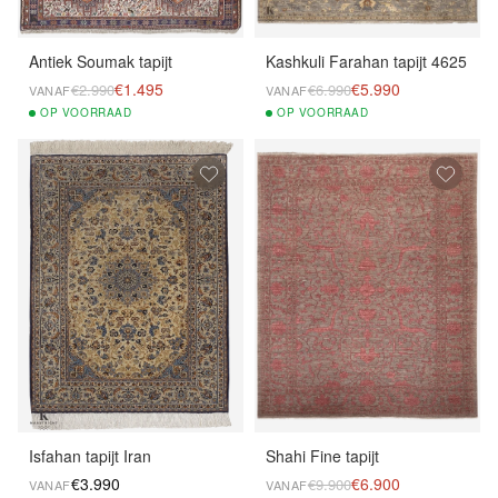
Antiek Soumak tapijt
Kashkuli Farahan tapijt 4625
€1.495
€5.990
€2.990
€6.990
VANAF
VANAF
OP
VOORRAAD
OP
VOORRAAD
Isfahan tapijt Iran
Shahi Fine tapijt
€3.990
€6.900
€9.900
VANAF
VANAF