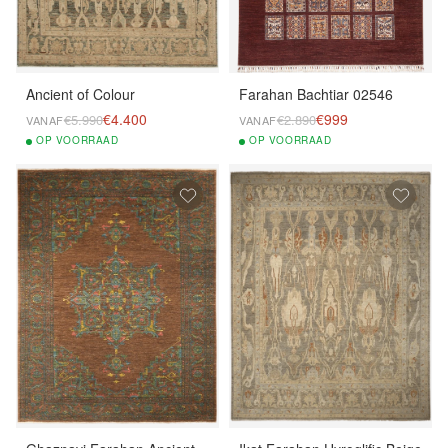
Ancient of Colour
Farahan Bachtiar 02546
€4.400
€999
€5.990
€2.890
VANAF
VANAF
OP
VOORRAAD
OP
VOORRAAD