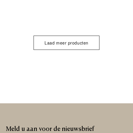
Laad meer producten
Meld
u
aan
voor
de
nieuwsbrief