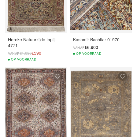
Hereke Natuurzijde tapijt
Kashmir Bachtiar 01970
4771
€6.900
VANAF
€590
€1.090
VANAF
OP
VOORRAAD
OP
VOORRAAD