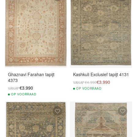
Ghaznavi Farahan tapijt
Kashkuli Exclusief tapijt 4131
4373
€3.990
€4.990
VANAF
€3.990
VANAF
OP
VOORRAAD
OP
VOORRAAD