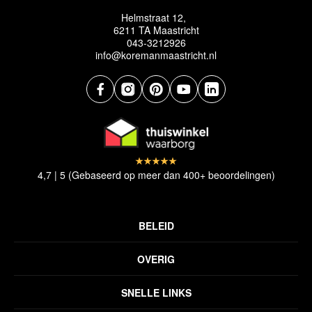
Helmstraat 12,
6211 TA Maastricht
043-3212926
info@koremanmaastricht.nl
4,7 | 5 (Gebaseerd op meer dan 400+ beoordelingen)
BELEID
Privacyverklaring
OVERIG
Disclaimer
Over ons
Algemene voorwaarden
SNELLE LINKS
Inspiratie
Verzendbeleid