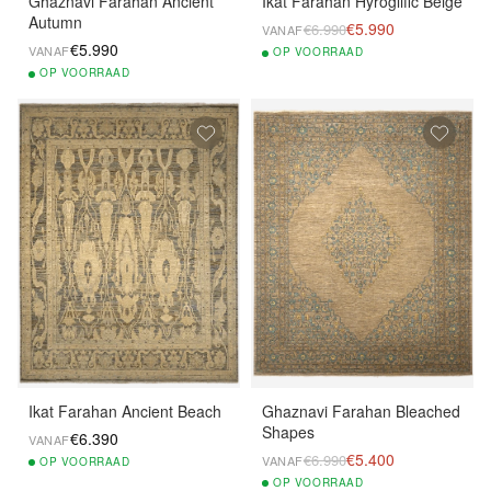
Ghaznavi Farahan Ancient
Ikat Farahan Hyroglific Beige
Autumn
€5.990
€6.990
VANAF
€5.990
VANAF
OP
VOORRAAD
OP
VOORRAAD
Ikat Farahan Ancient Beach
Ghaznavi Farahan Bleached
Shapes
€6.390
VANAF
€5.400
€6.990
VANAF
OP
VOORRAAD
OP
VOORRAAD