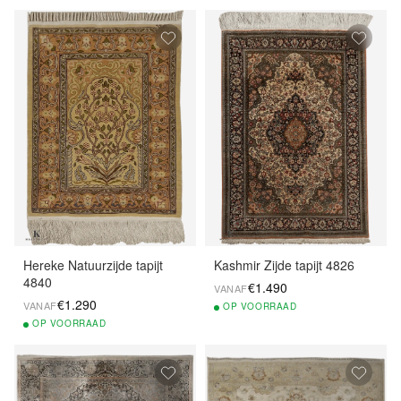
Hereke Natuurzijde tapijt
Kashmir Zijde tapijt 4826
4840
€1.490
VANAF
€1.290
VANAF
OP
VOORRAAD
OP
VOORRAAD