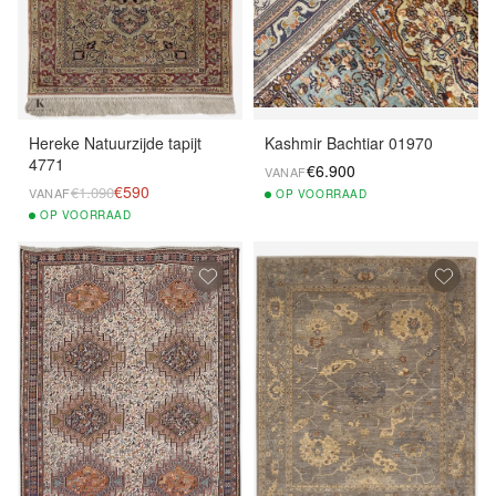
Hereke Natuurzijde tapijt
Kashmir Bachtiar 01970
4771
€6.900
VANAF
€590
€1.090
VANAF
OP
VOORRAAD
OP
VOORRAAD