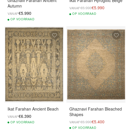
Ghaznavi Farahan Ancient
Ikat Farahan Hyroglific Beige
Autumn
€5.990
€6.990
VANAF
€5.990
VANAF
OP
VOORRAAD
OP
VOORRAAD
Ikat Farahan Ancient Beach
Ghaznavi Farahan Bleached
Shapes
€6.390
VANAF
€5.400
€6.990
VANAF
OP
VOORRAAD
OP
VOORRAAD