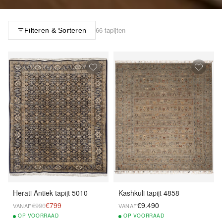
66 tapijten
Filteren & Sorteren
Herati Antiek tapijt 5010
Kashkuli tapijt 4858
€799
€9.490
€990
VANAF
VANAF
OP
VOORRAAD
OP
VOORRAAD