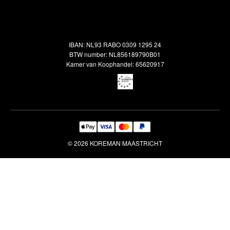
Alle vloerkleden
Contact
Terugbetalingsbeleid
Oosterse meubels
Showroom
Outlet
Klantenservice
IBAN: NL93 RABO 0309 1295 24
Maatwerk
Veelgestelde vragen
BTW number: NL856189790B01
Interieuradvies
Kamer van Koophandel: 65620917
Reiniging & Reparatie
© 2026 KOREMAN MAASTRICHT