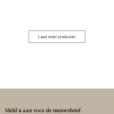
Laad meer producten
Meld
u
aan
voor
de
nieuwsbrief