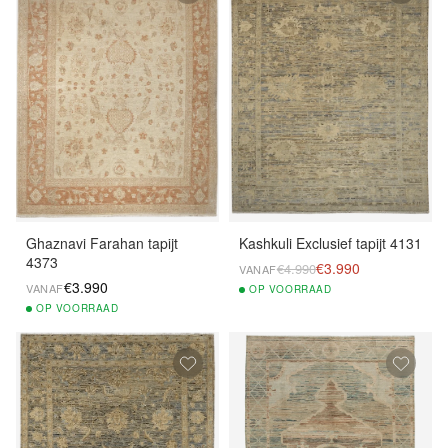
Ghaznavi Farahan tapijt
Kashkuli Exclusief tapijt 4131
4373
€3.990
€4.990
VANAF
€3.990
VANAF
OP
VOORRAAD
OP
VOORRAAD