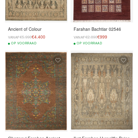
Ancient of Colour
Farahan Bachtiar 02546
€4.400
€999
€5.990
€2.890
VANAF
VANAF
OP
VOORRAAD
OP
VOORRAAD