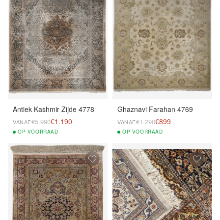
Antiek Kashmir Zijde 4778
Ghaznavi Farahan 4769
€1.190
€899
€5.990
€1.290
VANAF
VANAF
OP
VOORRAAD
OP
VOORRAAD