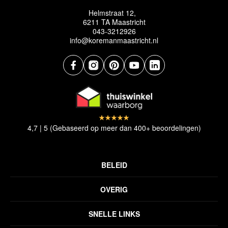
Helmstraat 12,
6211 TA Maastricht
043-3212926
info@koremanmaastricht.nl
4,7 | 5 (Gebaseerd op meer dan 400+ beoordelingen)
BELEID
Privacyverklaring
OVERIG
Disclaimer
Over ons
Algemene voorwaarden
SNELLE LINKS
Inspiratie
Verzendbeleid