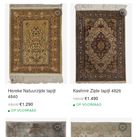
Hereke Natuurzijde tapijt
Kashmir Zijde tapijt 4826
4840
€1.490
VANAF
€1.290
VANAF
OP
VOORRAAD
OP
VOORRAAD