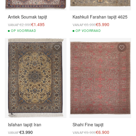
Antiek Soumak tapijt
Kashkuli Farahan tapijt 4625
€1.495
€5.990
€2.990
€6.990
VANAF
VANAF
OP
VOORRAAD
OP
VOORRAAD
Isfahan tapijt Iran
Shahi Fine tapijt
€3.990
€6.900
€9.900
VANAF
VANAF