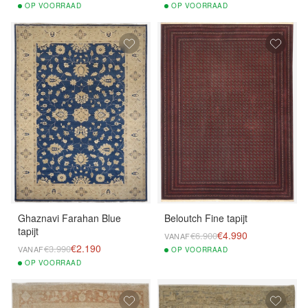
OP
VOORRAAD
OP
VOORRAAD
Ghaznavi Farahan Blue
Beloutch Fine tapijt
tapijt
€4.990
€6.900
VANAF
€2.190
€3.990
VANAF
OP
VOORRAAD
OP
VOORRAAD