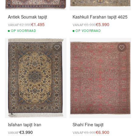
Antiek Soumak tapijt
Kashkuli Farahan tapijt 4625
€1.495
€5.990
€2.990
€6.990
VANAF
VANAF
OP
VOORRAAD
OP
VOORRAAD
Isfahan tapijt Iran
Shahi Fine tapijt
€3.990
€6.900
€9.900
VANAF
VANAF