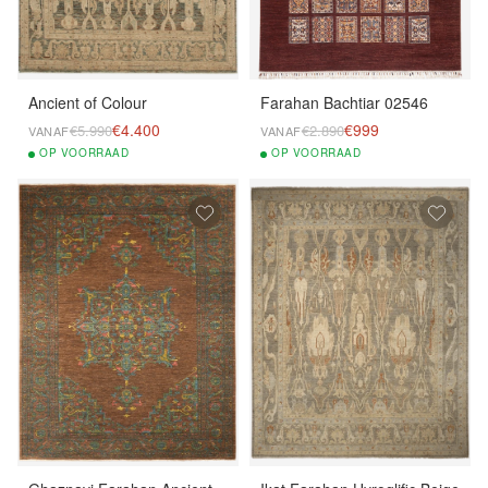
Ancient of Colour
Farahan Bachtiar 02546
€4.400
€999
€5.990
€2.890
VANAF
VANAF
OP
VOORRAAD
OP
VOORRAAD