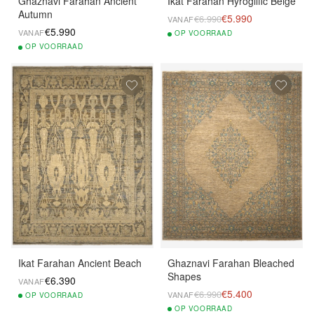
Ghaznavi Farahan Ancient
Ikat Farahan Hyroglific Beige
Autumn
€5.990
€6.990
VANAF
€5.990
VANAF
OP
VOORRAAD
OP
VOORRAAD
Ikat Farahan Ancient Beach
Ghaznavi Farahan Bleached
Shapes
€6.390
VANAF
€5.400
€6.990
VANAF
OP
VOORRAAD
OP
VOORRAAD