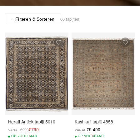
66 tapijten
Filteren & Sorteren
Herati Antiek tapijt 5010
Kashkuli tapijt 4858
€799
€9.490
€990
VANAF
VANAF
OP
VOORRAAD
OP
VOORRAAD