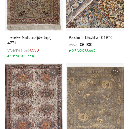
Hereke Natuurzijde tapijt
Kashmir Bachtiar 01970
4771
€6.900
VANAF
€590
€1.090
VANAF
OP
VOORRAAD
OP
VOORRAAD