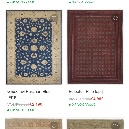
OP
VOORRAAD
OP
VOORRAAD
Ghaznavi Farahan Blue
Beloutch Fine tapijt
tapijt
€4.990
€6.900
VANAF
€2.190
€3.990
VANAF
OP
VOORRAAD
OP
VOORRAAD