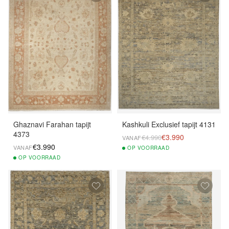
Ghaznavi Farahan tapijt
Kashkuli Exclusief tapijt 4131
4373
€3.990
€4.990
VANAF
€3.990
VANAF
OP
VOORRAAD
OP
VOORRAAD