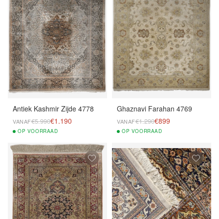
Antiek Kashmir Zijde 4778
Ghaznavi Farahan 4769
€1.190
€899
€5.990
€1.290
VANAF
VANAF
OP
VOORRAAD
OP
VOORRAAD