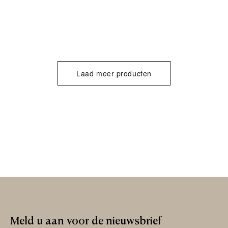
Laad meer producten
Meld
u
aan
voor
de
nieuwsbrief