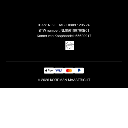
Alle vloerkleden
Contact
Terugbetalingsbeleid
Oosterse meubels
Showroom
Outlet
Klantenservice
IBAN: NL93 RABO 0309 1295 24
Maatwerk
Veelgestelde vragen
BTW number: NL856189790B01
Interieuradvies
Kamer van Koophandel: 65620917
Reiniging & Reparatie
© 2026 KOREMAN MAASTRICHT