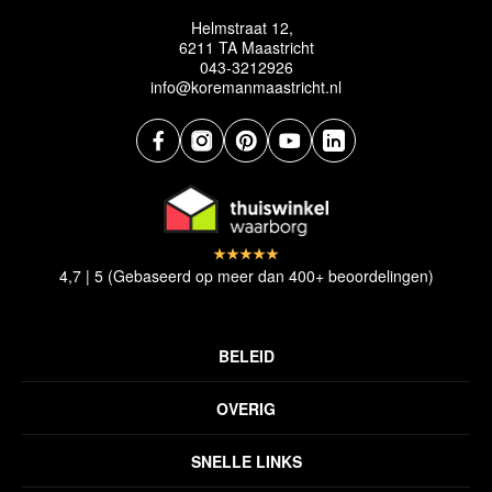
Helmstraat 12,
6211 TA Maastricht
043-3212926
info@koremanmaastricht.nl
4,7 | 5 (Gebaseerd op meer dan 400+ beoordelingen)
BELEID
Privacyverklaring
OVERIG
Disclaimer
Over ons
Algemene voorwaarden
SNELLE LINKS
Inspiratie
Verzendbeleid