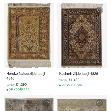
Hereke Natuurzijde tapijt
Kashmir Zijde tapijt 4826
4840
€1.490
VANAF
€1.290
VANAF
OP
VOORRAAD
OP
VOORRAAD