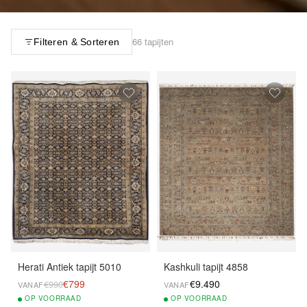
66 tapijten
Filteren & Sorteren
Herati Antiek tapijt 5010
Kashkuli tapijt 4858
€799
€9.490
€990
VANAF
VANAF
OP
VOORRAAD
OP
VOORRAAD