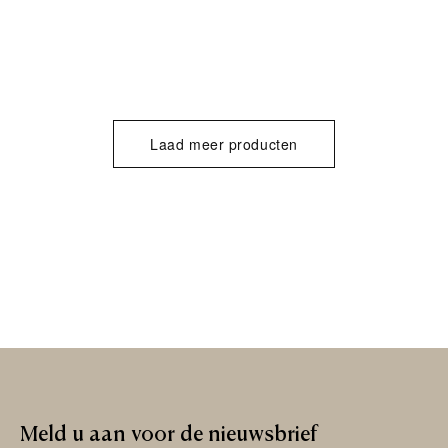
Laad meer producten
Meld
u
aan
voor
de
nieuwsbrief