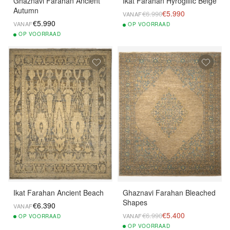
Ghaznavi Farahan Ancient
Ikat Farahan Hyroglific Beige
Autumn
€5.990
€6.990
VANAF
€5.990
VANAF
OP
VOORRAAD
OP
VOORRAAD
Ikat Farahan Ancient Beach
Ghaznavi Farahan Bleached
Shapes
€6.390
VANAF
€5.400
€6.990
VANAF
OP
VOORRAAD
OP
VOORRAAD