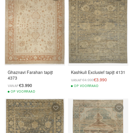
Ghaznavi Farahan tapijt
Kashkuli Exclusief tapijt 4131
4373
€3.990
€4.990
VANAF
€3.990
VANAF
OP
VOORRAAD
OP
VOORRAAD