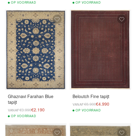
OP
VOORRAAD
OP
VOORRAAD
Ghaznavi Farahan Blue
Beloutch Fine tapijt
tapijt
€4.990
€6.900
VANAF
€2.190
€3.990
VANAF
OP
VOORRAAD
OP
VOORRAAD