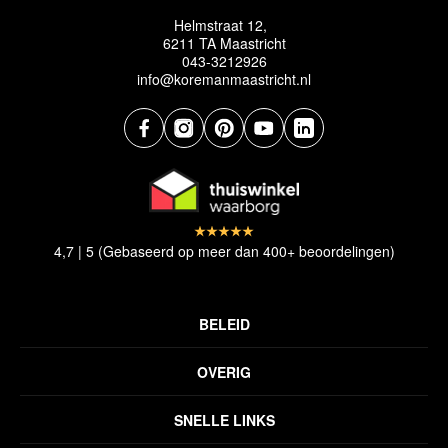
Helmstraat 12,
6211 TA Maastricht
043-3212926
info@koremanmaastricht.nl
4,7 | 5 (Gebaseerd op meer dan 400+ beoordelingen)
BELEID
Privacyverklaring
OVERIG
Disclaimer
Over ons
Algemene voorwaarden
SNELLE LINKS
Inspiratie
Verzendbeleid