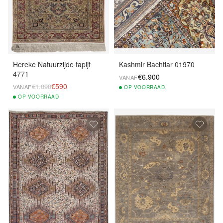
Hereke Natuurzijde tapijt
Kashmir Bachtiar 01970
4771
€6.900
VANAF
€590
€1.090
VANAF
OP
VOORRAAD
OP
VOORRAAD