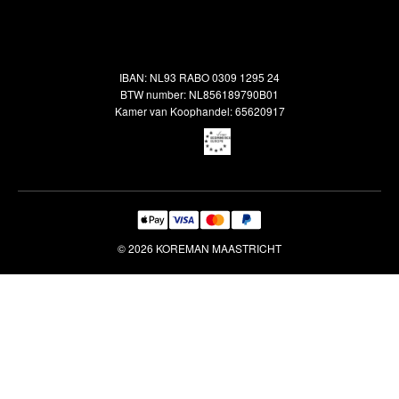
Alle vloerkleden
Contact
Terugbetalingsbeleid
Oosterse meubels
Showroom
Outlet
Klantenservice
IBAN: NL93 RABO 0309 1295 24
Maatwerk
Veelgestelde vragen
BTW number: NL856189790B01
Interieuradvies
Kamer van Koophandel: 65620917
Reiniging & Reparatie
© 2026 KOREMAN MAASTRICHT