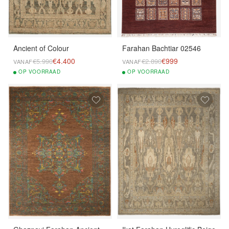
Ancient of Colour
Farahan Bachtiar 02546
€4.400
€999
€5.990
€2.890
VANAF
VANAF
OP
VOORRAAD
OP
VOORRAAD