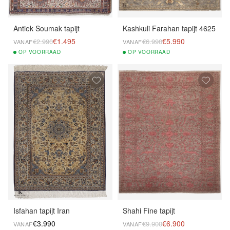
Antiek Soumak tapijt
Kashkuli Farahan tapijt 4625
€1.495
€5.990
€2.990
€6.990
VANAF
VANAF
OP
VOORRAAD
OP
VOORRAAD
Isfahan tapijt Iran
Shahi Fine tapijt
€3.990
€6.900
€9.900
VANAF
VANAF