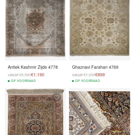
Antiek Kashmir Zijde 4778
Ghaznavi Farahan 4769
€1.190
€899
€5.990
€1.290
VANAF
VANAF
OP
VOORRAAD
OP
VOORRAAD