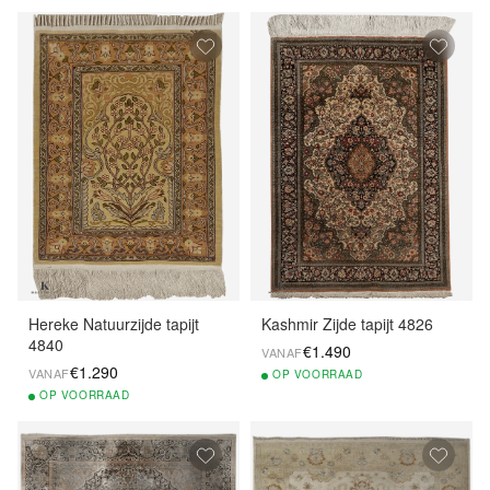
Hereke Natuurzijde tapijt
Kashmir Zijde tapijt 4826
4840
€1.490
VANAF
€1.290
VANAF
OP
VOORRAAD
OP
VOORRAAD