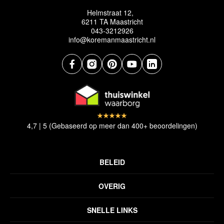
Helmstraat 12,
6211 TA Maastricht
043-3212926
info@koremanmaastricht.nl
4,7 | 5 (Gebaseerd op meer dan 400+ beoordelingen)
BELEID
Privacyverklaring
OVERIG
Disclaimer
Over ons
Algemene voorwaarden
SNELLE LINKS
Inspiratie
Verzendbeleid