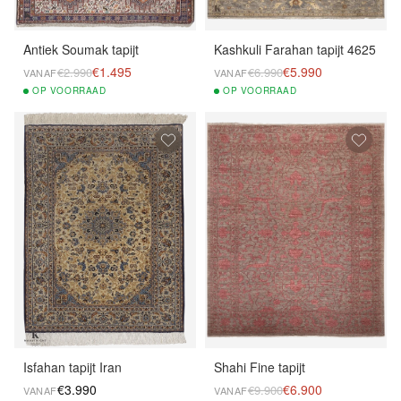
Antiek Soumak tapijt
Kashkuli Farahan tapijt 4625
€1.495
€5.990
€2.990
€6.990
VANAF
VANAF
OP
VOORRAAD
OP
VOORRAAD
Isfahan tapijt Iran
Shahi Fine tapijt
€3.990
€6.900
€9.900
VANAF
VANAF