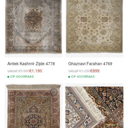
Antiek Kashmir Zijde 4778
Ghaznavi Farahan 4769
€1.190
€899
€5.990
€1.290
VANAF
VANAF
OP
VOORRAAD
OP
VOORRAAD