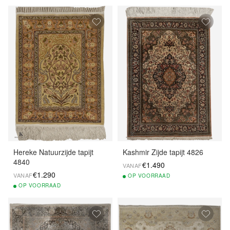
Hereke Natuurzijde tapijt
Kashmir Zijde tapijt 4826
4840
€1.490
VANAF
€1.290
VANAF
OP
VOORRAAD
OP
VOORRAAD