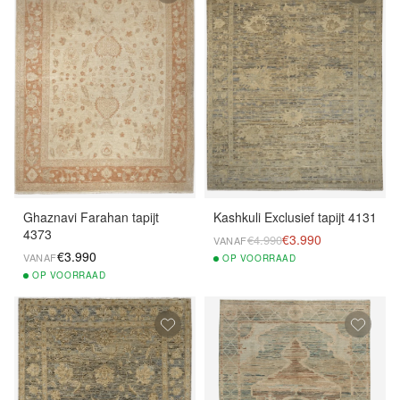
Ghaznavi Farahan tapijt
Kashkuli Exclusief tapijt 4131
4373
€3.990
€4.990
VANAF
€3.990
VANAF
OP
VOORRAAD
OP
VOORRAAD