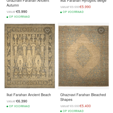
Ghaznavi Farahan Ancient
Ikat Farahan Hyroglific Beige
Autumn
€5.990
€6.990
VANAF
€5.990
VANAF
OP
VOORRAAD
OP
VOORRAAD
Ikat Farahan Ancient Beach
Ghaznavi Farahan Bleached
Shapes
€6.390
VANAF
€5.400
€6.990
VANAF
OP
VOORRAAD
OP
VOORRAAD