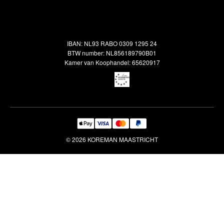
Alle vloerkleden
Contact
Terugbetalingsbeleid
Oosterse meubels
Showroom
Outlet
Klantenservice
IBAN: NL93 RABO 0309 1295 24
Maatwerk
Veelgestelde vragen
BTW number: NL856189790B01
Interieuradvies
Kamer van Koophandel: 65620917
Reiniging & Reparatie
© 2026 KOREMAN MAASTRICHT