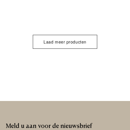
Laad meer producten
Meld
u
aan
voor
de
nieuwsbrief