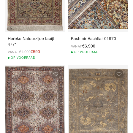
Hereke Natuurzijde tapijt
Kashmir Bachtiar 01970
4771
€6.900
VANAF
€590
€1.090
VANAF
OP
VOORRAAD
OP
VOORRAAD