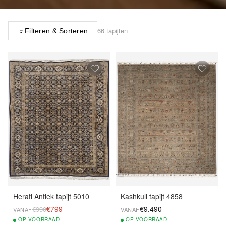
66 tapijten
Filteren & Sorteren
Herati Antiek tapijt 5010
Kashkuli tapijt 4858
€799
€9.490
€990
VANAF
VANAF
OP
VOORRAAD
OP
VOORRAAD