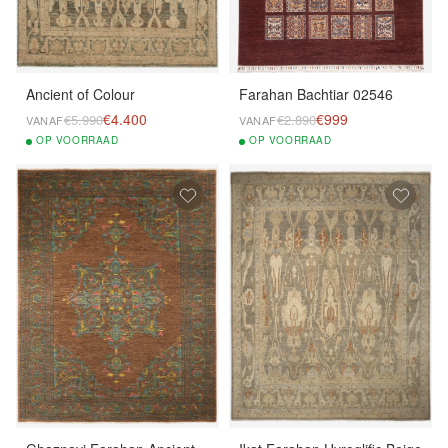
Ancient of Colour
Farahan Bachtiar 02546
€4.400
€999
€5.990
€2.890
VANAF
VANAF
OP
VOORRAAD
OP
VOORRAAD