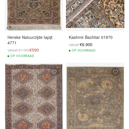
Hereke Natuurzijde tapijt
Kashmir Bachtiar 01970
4771
€6.900
VANAF
€590
€1.090
VANAF
OP
VOORRAAD
OP
VOORRAAD