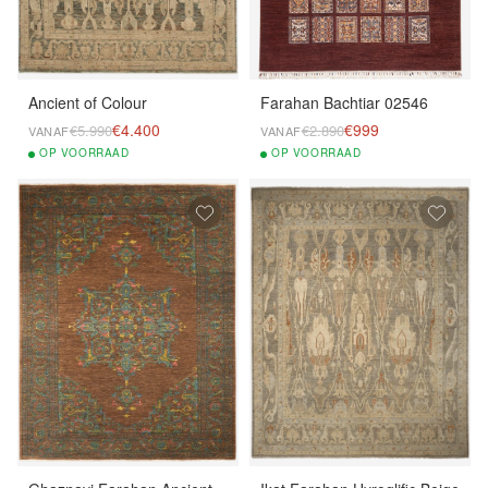
Ancient of Colour
Farahan Bachtiar 02546
€4.400
€999
€5.990
€2.890
VANAF
VANAF
OP
VOORRAAD
OP
VOORRAAD