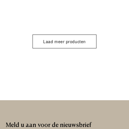
Laad meer producten
Meld
u
aan
voor
de
nieuwsbrief