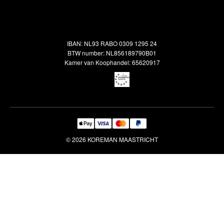
Alle vloerkleden
Contact
Terugbetalingsbeleid
Oosterse meubels
Showroom
Outlet
Klantenservice
IBAN: NL93 RABO 0309 1295 24
Maatwerk
Veelgestelde vragen
BTW number: NL856189790B01
Interieuradvies
Kamer van Koophandel: 65620917
Reiniging & Reparatie
© 2026 KOREMAN MAASTRICHT