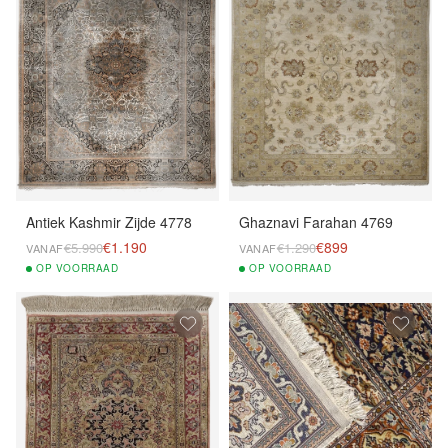
Antiek Kashmir Zijde 4778
Ghaznavi Farahan 4769
€1.190
€899
€5.990
€1.290
VANAF
VANAF
OP
VOORRAAD
OP
VOORRAAD