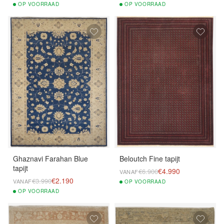
OP
VOORRAAD
OP
VOORRAAD
Ghaznavi Farahan Blue
Beloutch Fine tapijt
tapijt
€4.990
€6.900
VANAF
€2.190
€3.990
VANAF
OP
VOORRAAD
OP
VOORRAAD