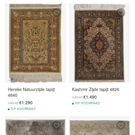
Hereke Natuurzijde tapijt
Kashmir Zijde tapijt 4826
4840
€1.490
VANAF
€1.290
VANAF
OP
VOORRAAD
OP
VOORRAAD