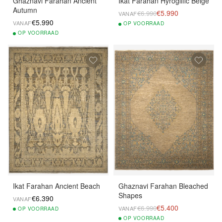
Ghaznavi Farahan Ancient
Ikat Farahan Hyroglific Beige
Autumn
€5.990
€6.990
VANAF
€5.990
VANAF
OP
VOORRAAD
OP
VOORRAAD
Ikat Farahan Ancient Beach
Ghaznavi Farahan Bleached
Shapes
€6.390
VANAF
€5.400
€6.990
VANAF
OP
VOORRAAD
OP
VOORRAAD