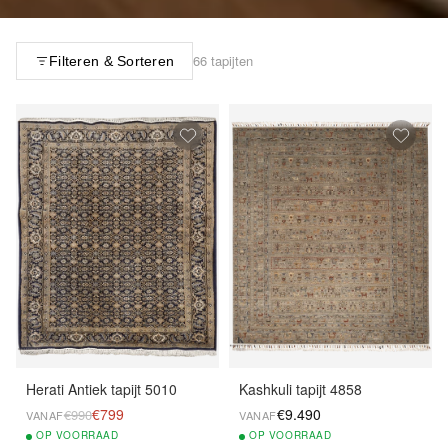
66 tapijten
Filteren & Sorteren
Herati Antiek tapijt 5010
Kashkuli tapijt 4858
€799
€9.490
€990
VANAF
VANAF
OP
VOORRAAD
OP
VOORRAAD