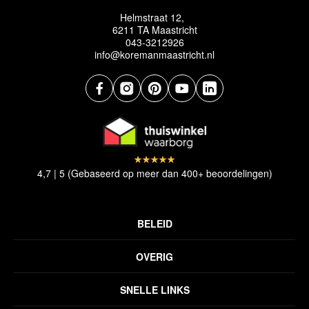
Helmstraat 12,
6211 TA Maastricht
043-3212926
info@koremanmaastricht.nl
4,7 | 5 (Gebaseerd op meer dan 400+ beoordelingen)
BELEID
Privacyverklaring
OVERIG
Disclaimer
Over ons
Algemene voorwaarden
SNELLE LINKS
Inspiratie
Verzendbeleid