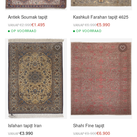
Antiek Soumak tapijt
Kashkuli Farahan tapijt 4625
€1.495
€5.990
€2.990
€6.990
VANAF
VANAF
OP
VOORRAAD
OP
VOORRAAD
Isfahan tapijt Iran
Shahi Fine tapijt
€3.990
€6.900
€9.900
VANAF
VANAF