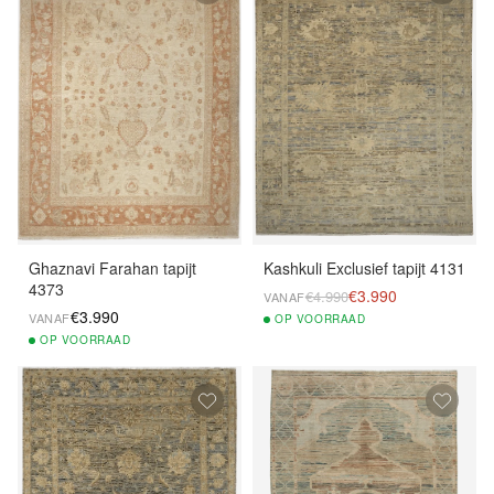
Ghaznavi Farahan tapijt
Kashkuli Exclusief tapijt 4131
4373
€3.990
€4.990
VANAF
€3.990
VANAF
OP
VOORRAAD
OP
VOORRAAD