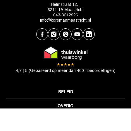
Helmstraat 12,
6211 TA Maastricht
043-3212926
info@koremanmaastricht.nl
4,7 | 5 (Gebaseerd op meer dan 400+ beoordelingen)
BELEID
Privacyverklaring
OVERIG
Disclaimer
Over ons
Algemene voorwaarden
SNELLE LINKS
Inspiratie
Verzendbeleid
Alle vloerkleden