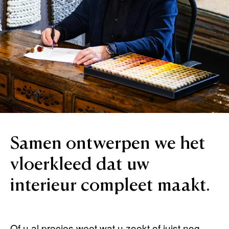
Samen
ontwerpen
we
het
vloerkleed
dat
uw
interieur
compleet
maakt.
Of u al precies weet wat u zoekt of juist nog