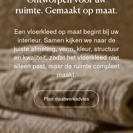
Ontworpen
voor
uw
ruimte.
Gemaakt
op
maat.
Een vloerkleed op maat begint bij uw
interieur. Samen kijken we naar de
juiste afmeting, vorm, kleur, structuur
en kwaliteit, zodat het vloerkleed niet
alleen past, maar de ruimte compleet
maakt.
Plan maatwerkadvies