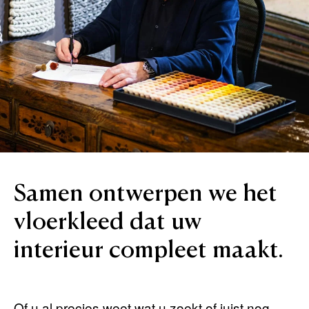
Samen
ontwerpen
we
het
vloerkleed
dat
uw
interieur
compleet
maakt.
Of u al precies weet wat u zoekt of juist nog