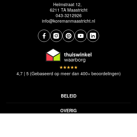
Helmstraat 12,
6211 TA Maastricht
043-3212926
info@koremanmaastricht.nl
4,7 | 5 (Gebaseerd op meer dan 400+ beoordelingen)
BELEID
Privacyverklaring
OVERIG
Disclaimer
Over ons
Algemene voorwaarden
SNELLE LINKS
Inspiratie
Verzendbeleid
Alle vloerkleden