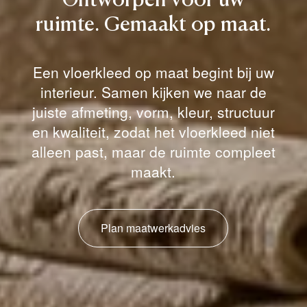
Ontworpen
voor
uw
ruimte.
Gemaakt
op
maat.
Een vloerkleed op maat begint bij uw
interieur. Samen kijken we naar de
juiste afmeting, vorm, kleur, structuur
en kwaliteit, zodat het vloerkleed niet
alleen past, maar de ruimte compleet
maakt.
Plan maatwerkadvies