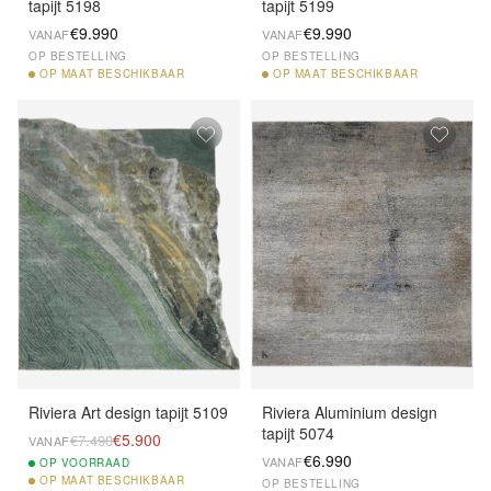
tapijt 5198
tapijt 5199
€9.990
€9.990
VANAF
VANAF
OP BESTELLING
OP BESTELLING
OP
MAAT BESCHIKBAAR
OP
MAAT BESCHIKBAAR
Riviera Art design tapijt 5109
Riviera Aluminium design
tapijt 5074
€5.900
€7.490
VANAF
€6.990
VANAF
OP
VOORRAAD
OP
MAAT BESCHIKBAAR
OP BESTELLING