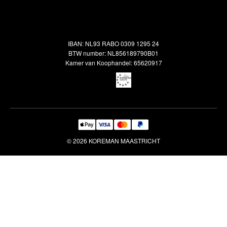
Alle vloerkleden
Contact
Terugbetalingsbeleid
Oosterse meubels
Showroom
Outlet
Klantenservice
IBAN: NL93 RABO 0309 1295 24
Maatwerk
Veelgestelde vragen
BTW number: NL856189790B01
Interieuradvies
Kamer van Koophandel: 65620917
Reiniging & Reparatie
© 2026 KOREMAN MAASTRICHT