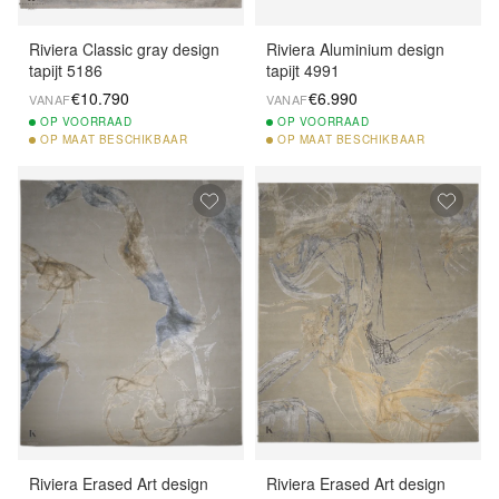
Riviera Classic gray design
Riviera Aluminium design
tapijt 5186
tapijt 4991
€10.790
€6.990
VANAF
VANAF
OP
VOORRAAD
OP
VOORRAAD
OP
MAAT BESCHIKBAAR
OP
MAAT BESCHIKBAAR
Riviera Erased Art design
Riviera Erased Art design