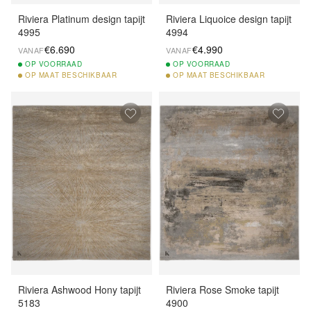
Riviera Platinum design tapijt
Riviera Liquoice design tapijt
4995
4994
€6.690
€4.990
VANAF
VANAF
OP
VOORRAAD
OP
VOORRAAD
OP
MAAT BESCHIKBAAR
OP
MAAT BESCHIKBAAR
Riviera Ashwood Hony tapijt
Riviera Rose Smoke tapijt
5183
4900