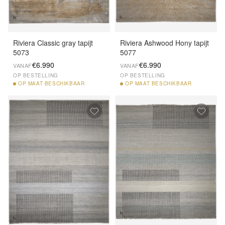
Riviera Classic gray tapijt
Riviera Ashwood Hony tapijt
5073
5077
€6.990
€6.990
VANAF
VANAF
OP BESTELLING
OP BESTELLING
OP
MAAT BESCHIKBAAR
OP
MAAT BESCHIKBAAR