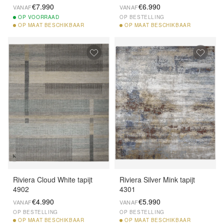
€7.990
€6.990
VANAF
VANAF
OP
VOORRAAD
OP BESTELLING
OP
MAAT BESCHIKBAAR
OP
MAAT BESCHIKBAAR
Riviera Cloud White tapijt
Riviera Silver Mink tapijt
4902
4301
€4.990
€5.990
VANAF
VANAF
OP BESTELLING
OP BESTELLING
OP
MAAT BESCHIKBAAR
OP
MAAT BESCHIKBAAR