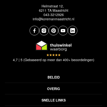
Helmstraat 12,
6211 TA Maastricht
043-3212926
info@koremanmaastricht.nl
4,7 | 5 (Gebaseerd op meer dan 400+ beoordelingen)
BELEID
Privacyverklaring
OVERIG
Disclaimer
Over ons
Algemene voorwaarden
SNELLE LINKS
Inspiratie
Verzendbeleid