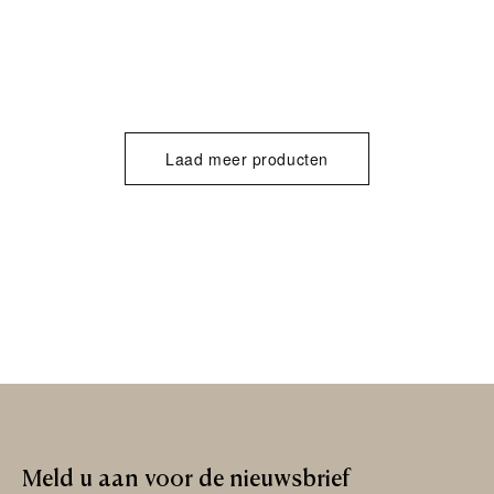
Laad meer producten
Meld
u
aan
voor
de
nieuwsbrief