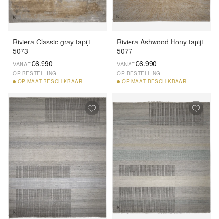
Riviera Classic gray tapijt
Riviera Ashwood Hony tapijt
5073
5077
€6.990
€6.990
VANAF
VANAF
OP BESTELLING
OP BESTELLING
OP
MAAT BESCHIKBAAR
OP
MAAT BESCHIKBAAR