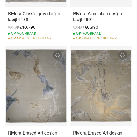
Riviera Classic gray design
Riviera Aluminium design
tapijt 5186
tapijt 4991
€10.790
€6.990
VANAF
VANAF
OP
VOORRAAD
OP
VOORRAAD
OP
MAAT BESCHIKBAAR
OP
MAAT BESCHIKBAAR
Riviera Erased Art design
Riviera Erased Art design