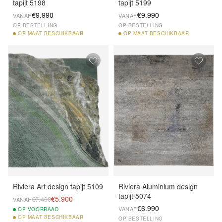
tapijt 5198
tapijt 5199
€9.990
€9.990
VANAF
VANAF
OP BESTELLING
OP BESTELLING
OP
MAAT BESCHIKBAAR
OP
MAAT BESCHIKBAAR
Riviera Art design tapijt 5109
Riviera Aluminium design
tapijt 5074
€5.900
€7.490
VANAF
€6.990
VANAF
OP
VOORRAAD
OP
MAAT BESCHIKBAAR
OP BESTELLING