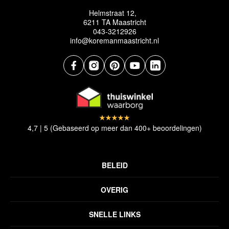
Helmstraat 12,
6211 TA Maastricht
043-3212926
info@koremanmaastricht.nl
4,7 | 5 (Gebaseerd op meer dan 400+ beoordelingen)
BELEID
Privacyverklaring
OVERIG
Disclaimer
Over ons
Algemene voorwaarden
SNELLE LINKS
Inspiratie
Verzendbeleid