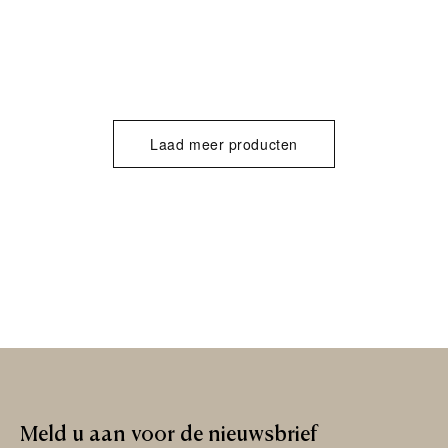
Laad meer producten
Meld
u
aan
voor
de
nieuwsbrief