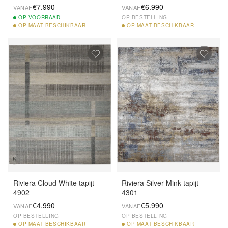
€7.990
€6.990
VANAF
VANAF
OP
VOORRAAD
OP BESTELLING
OP
MAAT BESCHIKBAAR
OP
MAAT BESCHIKBAAR
Riviera Cloud White tapijt
Riviera Silver Mink tapijt
4902
4301
€4.990
€5.990
VANAF
VANAF
OP BESTELLING
OP BESTELLING
OP
MAAT BESCHIKBAAR
OP
MAAT BESCHIKBAAR