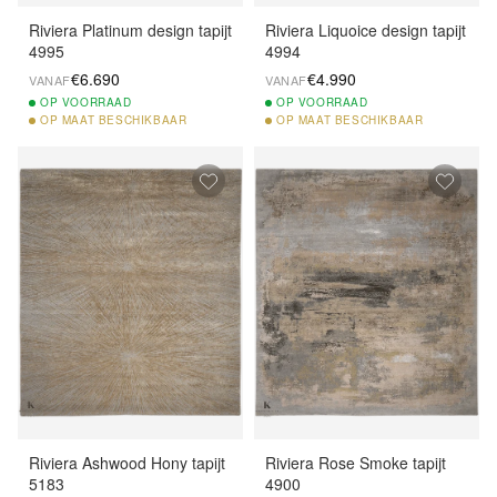
Riviera Platinum design tapijt
Riviera Liquoice design tapijt
4995
4994
€6.690
€4.990
VANAF
VANAF
OP
VOORRAAD
OP
VOORRAAD
OP
MAAT BESCHIKBAAR
OP
MAAT BESCHIKBAAR
Riviera Ashwood Hony tapijt
Riviera Rose Smoke tapijt
5183
4900