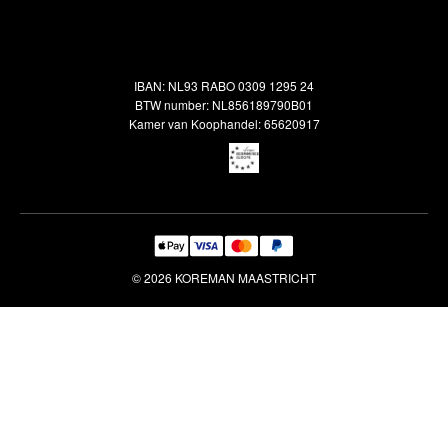
Alle vloerkleden
Contact
Terugbetalingsbeleid
Oosterse meubels
Showroom
Outlet
Klantenservice
IBAN: NL93 RABO 0309 1295 24
Maatwerk
Veelgestelde vragen
BTW number: NL856189790B01
Interieuradvies
Kamer van Koophandel: 65620917
Reiniging & Reparatie
© 2026 KOREMAN MAASTRICHT