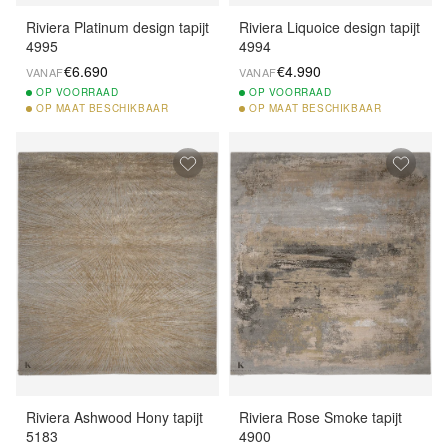
Riviera Platinum design tapijt
Riviera Liquoice design tapijt
4995
4994
€6.690
€4.990
VANAF
VANAF
OP
VOORRAAD
OP
VOORRAAD
OP
MAAT BESCHIKBAAR
OP
MAAT BESCHIKBAAR
Riviera Ashwood Hony tapijt
Riviera Rose Smoke tapijt
5183
4900