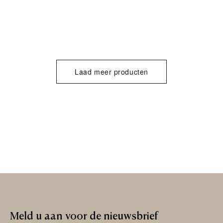
Laad meer producten
Meld
u
aan
voor
de
nieuwsbrief