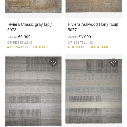
Riviera Classic gray tapijt
Riviera Ashwood Hony tapijt
5073
5077
€6.990
€6.990
VANAF
VANAF
OP BESTELLING
OP BESTELLING
OP
MAAT BESCHIKBAAR
OP
MAAT BESCHIKBAAR