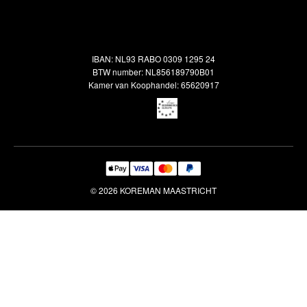
Alle vloerkleden
Contact
Terugbetalingsbeleid
Oosterse meubels
Showroom
Outlet
Klantenservice
IBAN: NL93 RABO 0309 1295 24
Maatwerk
Veelgestelde vragen
BTW number: NL856189790B01
Interieuradvies
Kamer van Koophandel: 65620917
Reiniging & Reparatie
© 2026 KOREMAN MAASTRICHT