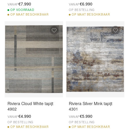
€7.990
€6.990
VANAF
VANAF
OP
VOORRAAD
OP BESTELLING
OP
MAAT BESCHIKBAAR
OP
MAAT BESCHIKBAAR
Riviera Cloud White tapijt
Riviera Silver Mink tapijt
4902
4301
€4.990
€5.990
VANAF
VANAF
OP BESTELLING
OP BESTELLING
OP
MAAT BESCHIKBAAR
OP
MAAT BESCHIKBAAR