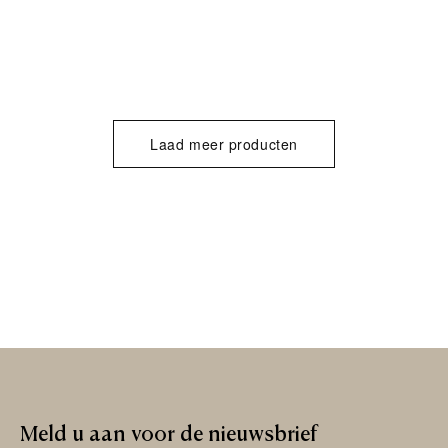
Laad meer producten
Meld
u
aan
voor
de
nieuwsbrief