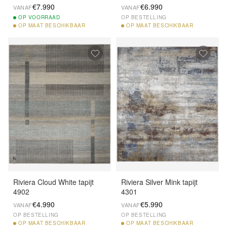
€7.990
€6.990
VANAF
VANAF
OP
VOORRAAD
OP BESTELLING
OP
MAAT BESCHIKBAAR
OP
MAAT BESCHIKBAAR
Riviera Cloud White tapijt
Riviera Silver Mink tapijt
4902
4301
€4.990
€5.990
VANAF
VANAF
OP BESTELLING
OP BESTELLING
OP
MAAT BESCHIKBAAR
OP
MAAT BESCHIKBAAR