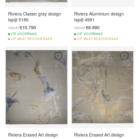
Riviera Classic gray design
Riviera Aluminium design
tapijt 5186
tapijt 4991
€10.790
€6.990
VANAF
VANAF
OP
VOORRAAD
OP
VOORRAAD
OP
MAAT BESCHIKBAAR
OP
MAAT BESCHIKBAAR
Riviera Erased Art design
Riviera Erased Art design