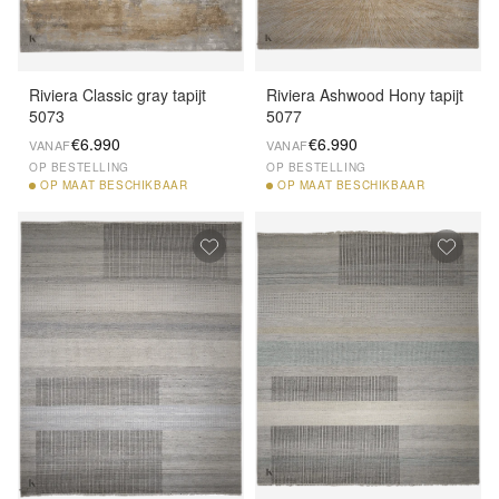
Riviera Classic gray tapijt
Riviera Ashwood Hony tapijt
5073
5077
€6.990
€6.990
VANAF
VANAF
OP BESTELLING
OP BESTELLING
OP
MAAT BESCHIKBAAR
OP
MAAT BESCHIKBAAR