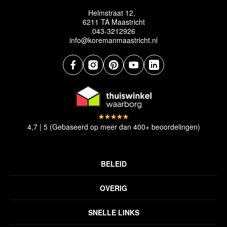
Helmstraat 12,
6211 TA Maastricht
043-3212926
info@koremanmaastricht.nl
4,7 | 5 (Gebaseerd op meer dan 400+ beoordelingen)
BELEID
Privacyverklaring
OVERIG
Disclaimer
Over ons
Algemene voorwaarden
SNELLE LINKS
Inspiratie
Verzendbeleid