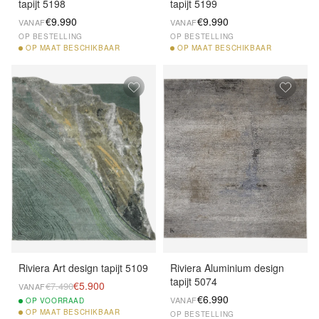
tapijt 5198
tapijt 5199
€9.990
€9.990
VANAF
VANAF
OP BESTELLING
OP BESTELLING
OP
MAAT BESCHIKBAAR
OP
MAAT BESCHIKBAAR
Riviera Art design tapijt 5109
Riviera Aluminium design
tapijt 5074
€5.900
€7.490
VANAF
€6.990
VANAF
OP
VOORRAAD
OP
MAAT BESCHIKBAAR
OP BESTELLING