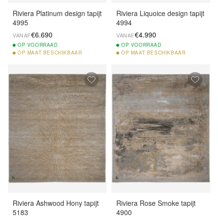
Riviera Platinum design tapijt
Riviera Liquoice design tapijt
4995
4994
€6.690
€4.990
VANAF
VANAF
OP
VOORRAAD
OP
VOORRAAD
OP
MAAT BESCHIKBAAR
OP
MAAT BESCHIKBAAR
Riviera Ashwood Hony tapijt
Riviera Rose Smoke tapijt
5183
4900