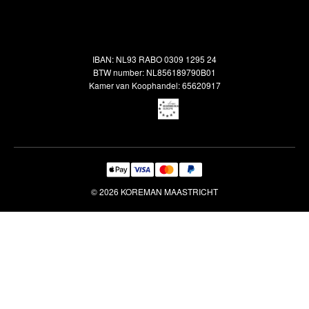
Alle vloerkleden
Contact
Terugbetalingsbeleid
Oosterse meubels
Showroom
Outlet
Klantenservice
IBAN: NL93 RABO 0309 1295 24
Maatwerk
Veelgestelde vragen
BTW number: NL856189790B01
Interieuradvies
Kamer van Koophandel: 65620917
Reiniging & Reparatie
© 2026 KOREMAN MAASTRICHT