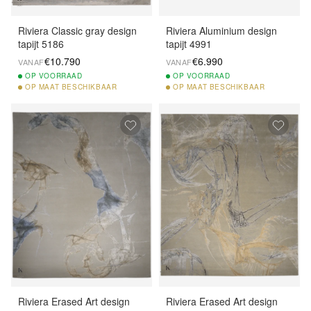
Riviera Classic gray design
Riviera Aluminium design
tapijt 5186
tapijt 4991
€10.790
€6.990
VANAF
VANAF
OP
VOORRAAD
OP
VOORRAAD
OP
MAAT BESCHIKBAAR
OP
MAAT BESCHIKBAAR
Riviera Erased Art design
Riviera Erased Art design