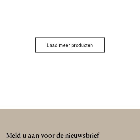
Laad meer producten
Meld
u
aan
voor
de
nieuwsbrief