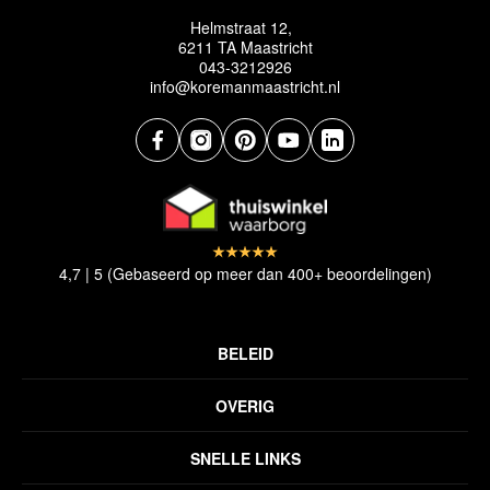
Helmstraat 12,
6211 TA Maastricht
043-3212926
info@koremanmaastricht.nl
4,7 | 5 (Gebaseerd op meer dan 400+ beoordelingen)
BELEID
Privacyverklaring
OVERIG
Disclaimer
Over ons
Algemene voorwaarden
SNELLE LINKS
Inspiratie
Verzendbeleid