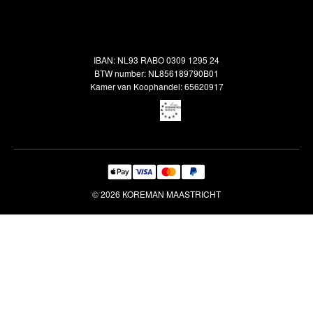
Alle vloerkleden
Contact
Terugbetalingsbeleid
Oosterse meubels
Showroom
Outlet
Klantenservice
IBAN: NL93 RABO 0309 1295 24
Maatwerk
Veelgestelde vragen
BTW number: NL856189790B01
Interieuradvies
Kamer van Koophandel: 65620917
Reiniging & Reparatie
© 2026 KOREMAN MAASTRICHT