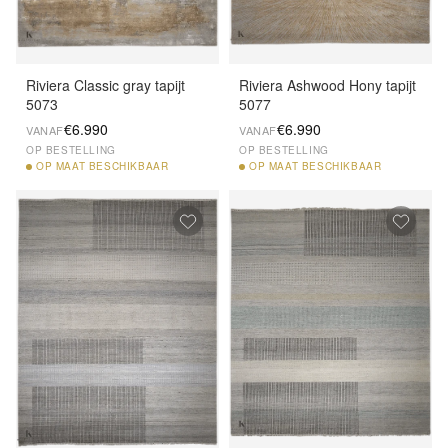
Riviera Classic gray tapijt
Riviera Ashwood Hony tapijt
5073
5077
€6.990
€6.990
VANAF
VANAF
OP BESTELLING
OP BESTELLING
OP
MAAT BESCHIKBAAR
OP
MAAT BESCHIKBAAR