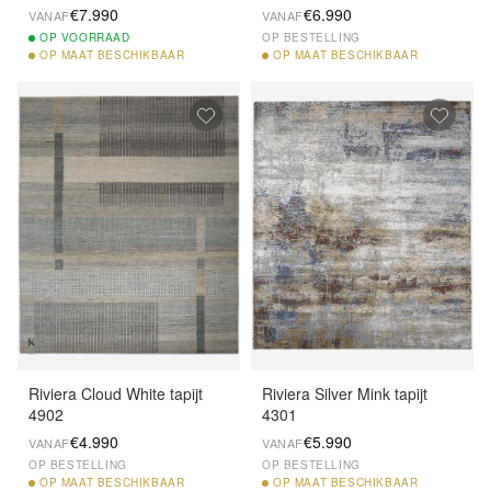
€7.990
€6.990
VANAF
VANAF
OP
VOORRAAD
OP BESTELLING
OP
MAAT BESCHIKBAAR
OP
MAAT BESCHIKBAAR
Riviera Cloud White tapijt
Riviera Silver Mink tapijt
4902
4301
€4.990
€5.990
VANAF
VANAF
OP BESTELLING
OP BESTELLING
OP
MAAT BESCHIKBAAR
OP
MAAT BESCHIKBAAR