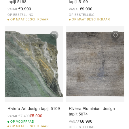
tapijt 5198
tapijt 5199
€9.990
€9.990
VANAF
VANAF
OP BESTELLING
OP BESTELLING
OP
MAAT BESCHIKBAAR
OP
MAAT BESCHIKBAAR
Riviera Art design tapijt 5109
Riviera Aluminium design
tapijt 5074
€5.900
€7.490
VANAF
€6.990
VANAF
OP
VOORRAAD
OP
MAAT BESCHIKBAAR
OP BESTELLING