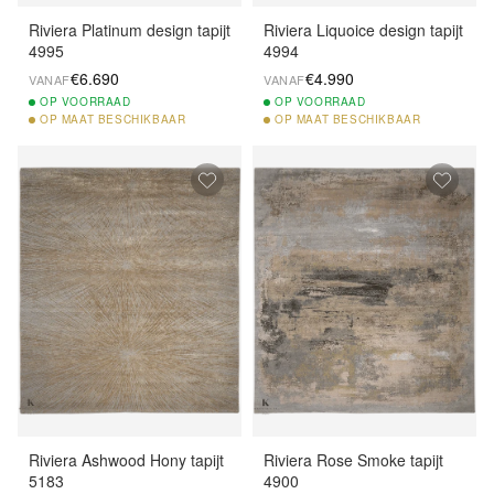
Riviera Platinum design tapijt
Riviera Liquoice design tapijt
4995
4994
€6.690
€4.990
VANAF
VANAF
OP
VOORRAAD
OP
VOORRAAD
OP
MAAT BESCHIKBAAR
OP
MAAT BESCHIKBAAR
Riviera Ashwood Hony tapijt
Riviera Rose Smoke tapijt
5183
4900