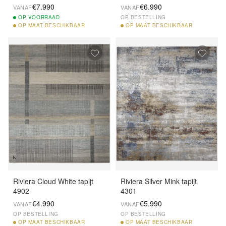
€7.990
€6.990
VANAF
VANAF
OP
VOORRAAD
OP BESTELLING
OP
MAAT BESCHIKBAAR
OP
MAAT BESCHIKBAAR
Riviera Cloud White tapijt
Riviera Silver Mink tapijt
4902
4301
€4.990
€5.990
VANAF
VANAF
OP BESTELLING
OP BESTELLING
OP
MAAT BESCHIKBAAR
OP
MAAT BESCHIKBAAR