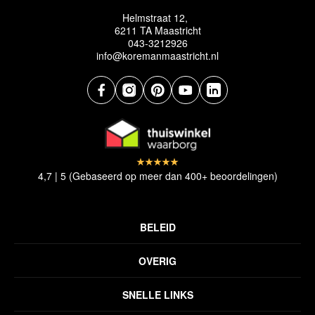
Helmstraat 12,
6211 TA Maastricht
043-3212926
info@koremanmaastricht.nl
4,7 | 5 (Gebaseerd op meer dan 400+ beoordelingen)
BELEID
Privacyverklaring
OVERIG
Disclaimer
Over ons
Algemene voorwaarden
SNELLE LINKS
Inspiratie
Verzendbeleid