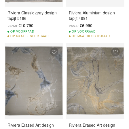
Riviera Classic gray design
Riviera Aluminium design
tapijt 5186
tapijt 4991
€10.790
€6.990
VANAF
VANAF
OP
VOORRAAD
OP
VOORRAAD
OP
MAAT BESCHIKBAAR
OP
MAAT BESCHIKBAAR
Riviera Erased Art design
Riviera Erased Art design