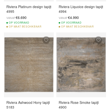
Riviera Platinum design tapijt
Riviera Liquoice design tapijt
4995
4994
€6.690
€4.990
VANAF
VANAF
OP
VOORRAAD
OP
VOORRAAD
OP
MAAT BESCHIKBAAR
OP
MAAT BESCHIKBAAR
Riviera Ashwood Hony tapijt
Riviera Rose Smoke tapijt
5183
4900