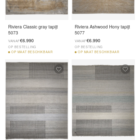
Riviera Classic gray tapijt
Riviera Ashwood Hony tapijt
5073
5077
€6.990
€6.990
VANAF
VANAF
OP BESTELLING
OP BESTELLING
OP
MAAT BESCHIKBAAR
OP
MAAT BESCHIKBAAR