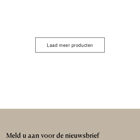
Laad meer producten
Meld
u
aan
voor
de
nieuwsbrief