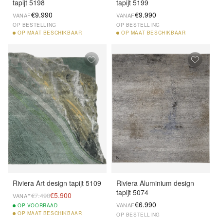
tapijt 5198
tapijt 5199
€9.990
€9.990
VANAF
VANAF
OP BESTELLING
OP BESTELLING
OP
MAAT BESCHIKBAAR
OP
MAAT BESCHIKBAAR
Riviera Art design tapijt 5109
Riviera Aluminium design
tapijt 5074
€5.900
€7.490
VANAF
€6.990
VANAF
OP
VOORRAAD
OP
MAAT BESCHIKBAAR
OP BESTELLING