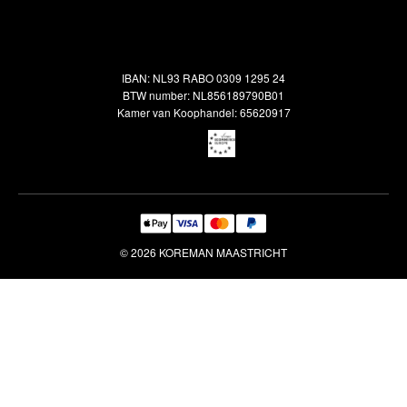
Alle vloerkleden
Contact
Terugbetalingsbeleid
Oosterse meubels
Showroom
Outlet
Klantenservice
IBAN: NL93 RABO 0309 1295 24
Maatwerk
Veelgestelde vragen
BTW number: NL856189790B01
Interieuradvies
Kamer van Koophandel: 65620917
Reiniging & Reparatie
© 2026 KOREMAN MAASTRICHT