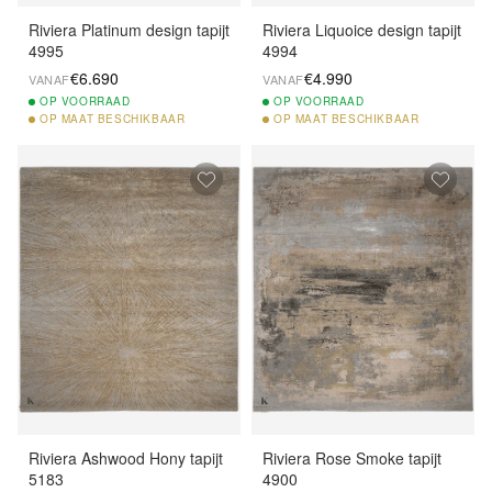
Riviera Platinum design tapijt
Riviera Liquoice design tapijt
4995
4994
€6.690
€4.990
VANAF
VANAF
OP
VOORRAAD
OP
VOORRAAD
OP
MAAT BESCHIKBAAR
OP
MAAT BESCHIKBAAR
Riviera Ashwood Hony tapijt
Riviera Rose Smoke tapijt
5183
4900