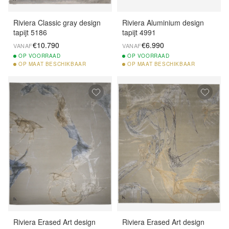
Riviera Classic gray design
Riviera Aluminium design
tapijt 5186
tapijt 4991
€10.790
€6.990
VANAF
VANAF
OP
VOORRAAD
OP
VOORRAAD
OP
MAAT BESCHIKBAAR
OP
MAAT BESCHIKBAAR
Riviera Erased Art design
Riviera Erased Art design