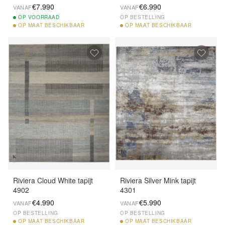
€7.990
€6.990
VANAF
VANAF
OP
VOORRAAD
OP BESTELLING
OP
MAAT BESCHIKBAAR
OP
MAAT BESCHIKBAAR
Riviera Cloud White tapijt
Riviera Silver Mink tapijt
4902
4301
€4.990
€5.990
VANAF
VANAF
OP BESTELLING
OP BESTELLING
OP
MAAT BESCHIKBAAR
OP
MAAT BESCHIKBAAR