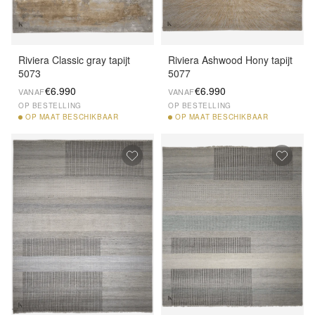
Riviera Classic gray tapijt
Riviera Ashwood Hony tapijt
5073
5077
€6.990
€6.990
VANAF
VANAF
OP BESTELLING
OP BESTELLING
OP
MAAT BESCHIKBAAR
OP
MAAT BESCHIKBAAR