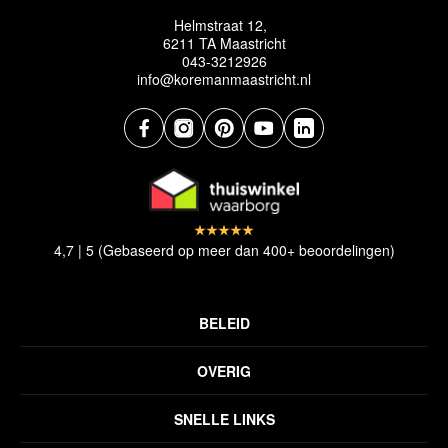
Helmstraat 12,
6211 TA Maastricht
043-3212926
info@koremanmaastricht.nl
4,7 | 5 (Gebaseerd op meer dan 400+ beoordelingen)
BELEID
Privacyverklaring
OVERIG
Disclaimer
Over ons
Algemene voorwaarden
SNELLE LINKS
Inspiratie
Verzendbeleid