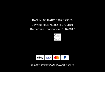
Alle vloerkleden
Contact
Terugbetalingsbeleid
Oosterse meubels
Showroom
Outlet
Klantenservice
IBAN: NL93 RABO 0309 1295 24
Maatwerk
Veelgestelde vragen
BTW number: NL856189790B01
Interieuradvies
Kamer van Koophandel: 65620917
Reiniging & Reparatie
© 2026 KOREMAN MAASTRICHT