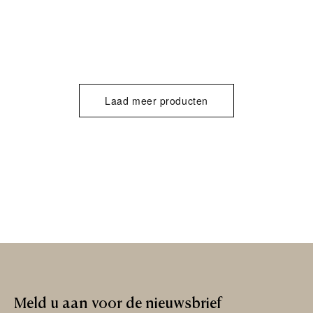
Laad meer producten
Meld
u
aan
voor
de
nieuwsbrief