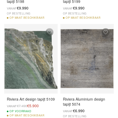
tapijt 5198
tapijt 5199
€9.990
€9.990
VANAF
VANAF
OP BESTELLING
OP BESTELLING
OP
MAAT BESCHIKBAAR
OP
MAAT BESCHIKBAAR
Riviera Art design tapijt 5109
Riviera Aluminium design
tapijt 5074
€5.900
€7.490
VANAF
€6.990
VANAF
OP
VOORRAAD
OP
MAAT BESCHIKBAAR
OP BESTELLING