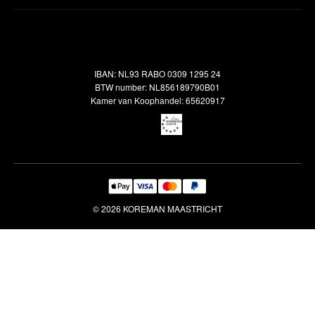
Inspiratie
Verzendbeleid
Alle vloerkleden
Contact
Terugbetalingsbeleid
Oosterse meubels
Showroom
Outlet
Klantenservice
IBAN: NL93 RABO 0309 1295 24
Maatwerk
Veelgestelde vragen
BTW number: NL856189790B01
Interieuradvies
Kamer van Koophandel: 65620917
Reiniging & Reparatie
© 2026 KOREMAN MAASTRICHT