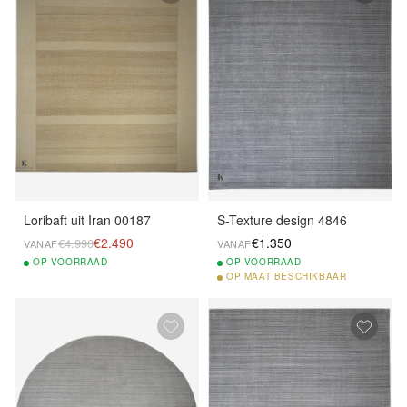
Loribaft uit Iran 00187
S-Texture design 4846
€2.490
€1.350
€4.990
VANAF
VANAF
OP
VOORRAAD
OP
VOORRAAD
OP
MAAT BESCHIKBAAR