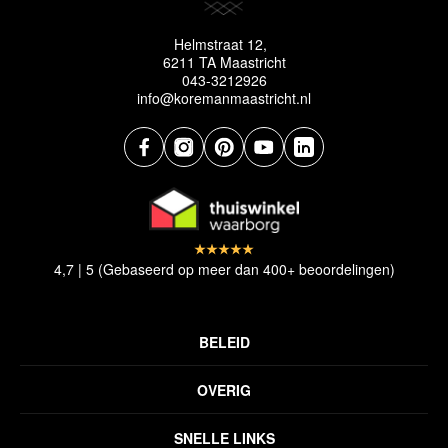
Helmstraat 12,
6211 TA Maastricht
043-3212926
info@koremanmaastricht.nl
4,7 | 5 (Gebaseerd op meer dan 400+ beoordelingen)
BELEID
Privacyverklaring
OVERIG
Disclaimer
Over ons
Algemene voorwaarden
SNELLE LINKS