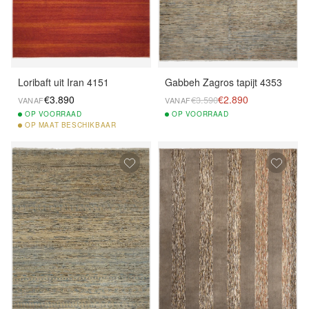
Loribaft uit Iran 4151
Gabbeh Zagros tapijt 4353
€3.890
€2.890
€3.590
VANAF
VANAF
OP
VOORRAAD
OP
VOORRAAD
OP
MAAT BESCHIKBAAR