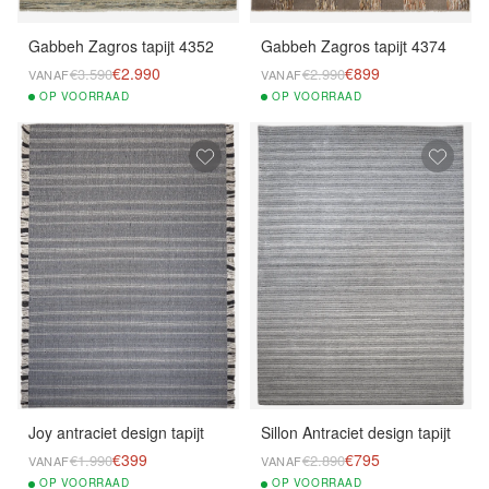
Gabbeh Zagros tapijt 4352
Gabbeh Zagros tapijt 4374
€2.990
€899
€3.590
€2.990
VANAF
VANAF
OP
VOORRAAD
OP
VOORRAAD
Joy antraciet design tapijt
Sillon Antraciet design tapijt
€399
€795
€1.990
€2.890
VANAF
VANAF
OP
VOORRAAD
OP
VOORRAAD