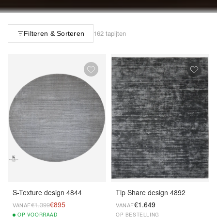
162 tapijten
Filteren & Sorteren
S-Texture design 4844
Tip Share design 4892
€895
€1.649
€1.399
VANAF
VANAF
OP
VOORRAAD
OP BESTELLING