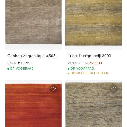
Gabbeh Zagros tapijt 4505
Tribal Design tapijt 3999
€1.199
€2.990
€3.890
VANAF
VANAF
OP
VOORRAAD
OP
VOORRAAD
OP
MAAT BESCHIKBAAR