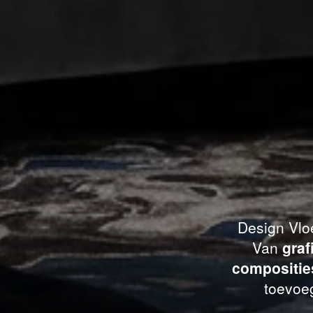
Design Vloe
Van
graf
compositie
toevoeg