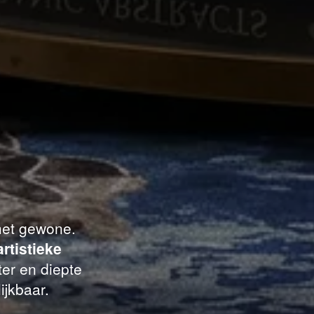
 het gewone.
artistieke
er en diepte
ijkbaar.