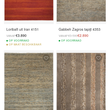
Loribaft uit Iran 4151
Gabbeh Zagros tapijt 4353
€3.890
€2.890
€3.590
VANAF
VANAF
OP
VOORRAAD
OP
VOORRAAD
OP
MAAT BESCHIKBAAR