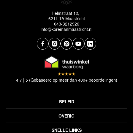
Helmstraat 12,
6211 TA Maastricht
043-3212926
info@koremanmaastricht.nl
4,7 | 5 (Gebaseerd op meer dan 400+ beoordelingen)
BELEID
Privacyverklaring
OVERIG
Disclaimer
Over ons
Algemene voorwaarden
SNELLE LINKS