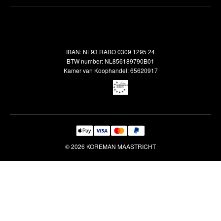
Inspiratie
Verzendbeleid
Alle vloerkleden
Contact
Terugbetalingsbeleid
Oosterse meubels
Showroom
Outlet
Klantenservice
IBAN: NL93 RABO 0309 1295 24
Maatwerk
Veelgestelde vragen
BTW number: NL856189790B01
Interieuradvies
Kamer van Koophandel: 65620917
Reiniging & Reparatie
© 2026 KOREMAN MAASTRICHT