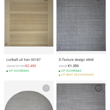
Loribaft uit Iran 00187
S-Texture design 4846
€2.490
€1.350
€4.990
VANAF
VANAF
OP
VOORRAAD
OP
VOORRAAD
OP
MAAT BESCHIKBAAR