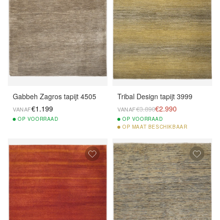
Gabbeh Zagros tapijt 4505
Tribal Design tapijt 3999
€1.199
€2.990
€3.890
VANAF
VANAF
OP
VOORRAAD
OP
VOORRAAD
OP
MAAT BESCHIKBAAR