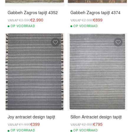
Gabbeh Zagros tapijt 4352
Gabbeh Zagros tapijt 4374
€2.990
€899
€3.590
€2.990
VANAF
VANAF
OP
VOORRAAD
OP
VOORRAAD
Joy antraciet design tapijt
Sillon Antraciet design tapijt
€399
€795
€1.990
€2.890
VANAF
VANAF
OP
VOORRAAD
OP
VOORRAAD