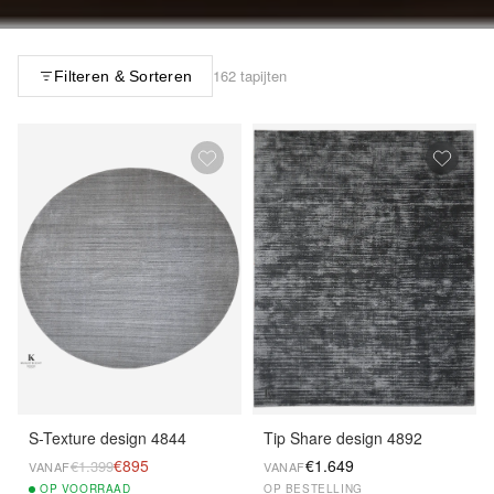
162 tapijten
Filteren & Sorteren
S-Texture design 4844
Tip Share design 4892
€895
€1.649
€1.399
VANAF
VANAF
OP
VOORRAAD
OP BESTELLING