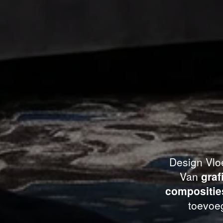
Design Vloe
Van
graf
compositie
toevoeg