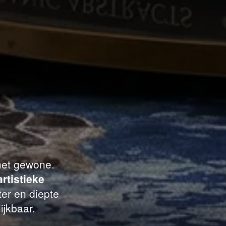
 het gewone.
artistieke
er en diepte
ijkbaar.