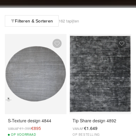
162 tapijten
Filteren & Sorteren
S-Texture design 4844
Tip Share design 4892
€895
€1.649
€1.399
VANAF
VANAF
OP
VOORRAAD
OP BESTELLING