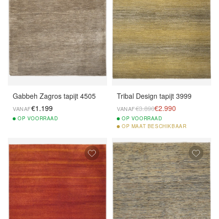
Gabbeh Zagros tapijt 4505
Tribal Design tapijt 3999
€1.199
€2.990
€3.890
VANAF
VANAF
OP
VOORRAAD
OP
VOORRAAD
OP
MAAT BESCHIKBAAR