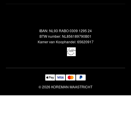
Inspiratie
Verzendbeleid
Alle vloerkleden
Contact
Terugbetalingsbeleid
Oosterse meubels
Showroom
Outlet
Klantenservice
IBAN: NL93 RABO 0309 1295 24
Maatwerk
Veelgestelde vragen
BTW number: NL856189790B01
Interieuradvies
Kamer van Koophandel: 65620917
Reiniging & Reparatie
© 2026 KOREMAN MAASTRICHT