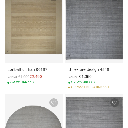
Loribaft uit Iran 00187
S-Texture design 4846
€2.490
€1.350
€4.990
VANAF
VANAF
OP
VOORRAAD
OP
VOORRAAD
OP
MAAT BESCHIKBAAR