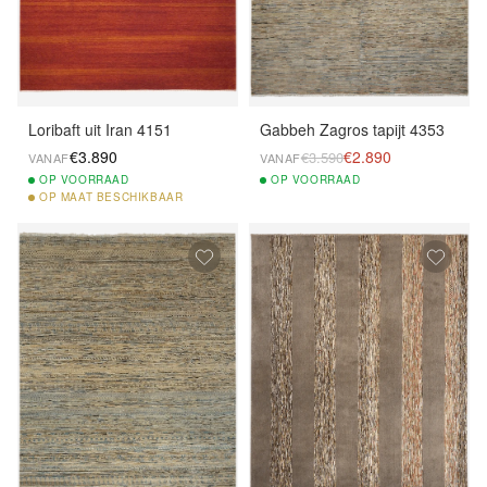
Loribaft uit Iran 4151
Gabbeh Zagros tapijt 4353
€3.890
€2.890
€3.590
VANAF
VANAF
OP
VOORRAAD
OP
VOORRAAD
OP
MAAT BESCHIKBAAR