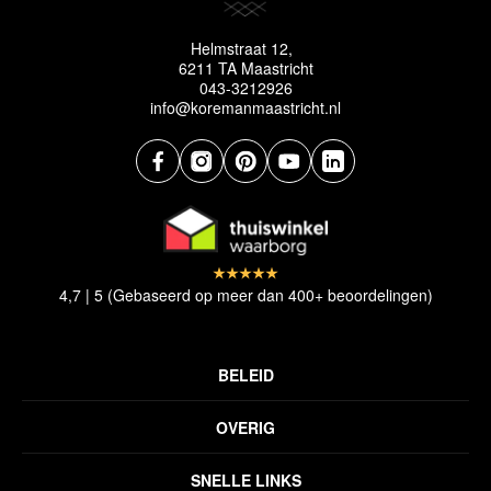
Helmstraat 12,
6211 TA Maastricht
043-3212926
info@koremanmaastricht.nl
4,7 | 5 (Gebaseerd op meer dan 400+ beoordelingen)
BELEID
Privacyverklaring
OVERIG
Disclaimer
Over ons
Algemene voorwaarden
SNELLE LINKS