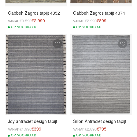
Gabbeh Zagros tapijt 4352
Gabbeh Zagros tapijt 4374
€2.990
€899
€3.590
€2.990
VANAF
VANAF
OP
VOORRAAD
OP
VOORRAAD
Joy antraciet design tapijt
Sillon Antraciet design tapijt
€399
€795
€1.990
€2.890
VANAF
VANAF
OP
VOORRAAD
OP
VOORRAAD