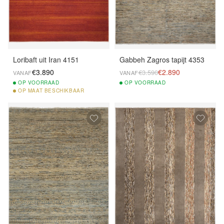
Loribaft uit Iran 4151
Gabbeh Zagros tapijt 4353
€3.890
€2.890
€3.590
VANAF
VANAF
OP
VOORRAAD
OP
VOORRAAD
OP
MAAT BESCHIKBAAR