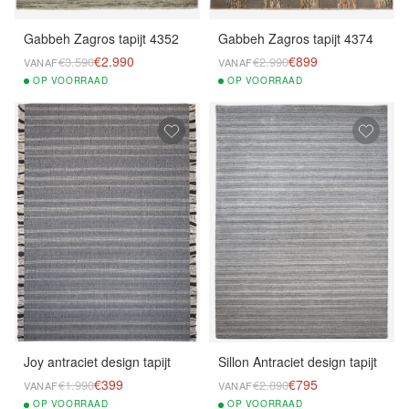
Gabbeh Zagros tapijt 4352
Gabbeh Zagros tapijt 4374
€2.990
€899
€3.590
€2.990
VANAF
VANAF
OP
VOORRAAD
OP
VOORRAAD
Joy antraciet design tapijt
Sillon Antraciet design tapijt
€399
€795
€1.990
€2.890
VANAF
VANAF
OP
VOORRAAD
OP
VOORRAAD