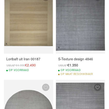
Loribaft uit Iran 00187
S-Texture design 4846
€2.490
€1.350
€4.990
VANAF
VANAF
OP
VOORRAAD
OP
VOORRAAD
OP
MAAT BESCHIKBAAR