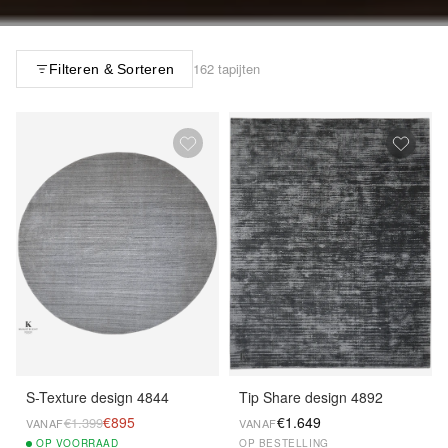
162 tapijten
Filteren & Sorteren
S-Texture design 4844
Tip Share design 4892
€895
€1.649
€1.399
VANAF
VANAF
OP
VOORRAAD
OP BESTELLING