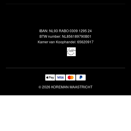
Inspiratie
Verzendbeleid
Alle vloerkleden
Contact
Terugbetalingsbeleid
Oosterse meubels
Showroom
Outlet
Klantenservice
IBAN: NL93 RABO 0309 1295 24
Maatwerk
Veelgestelde vragen
BTW number: NL856189790B01
Interieuradvies
Kamer van Koophandel: 65620917
Reiniging & Reparatie
© 2026 KOREMAN MAASTRICHT