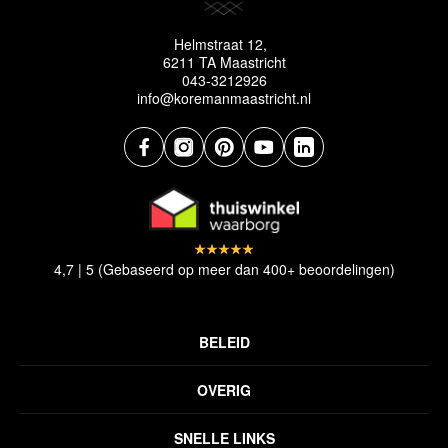
Helmstraat 12,
6211 TA Maastricht
043-3212926
info@koremanmaastricht.nl
4,7 | 5 (Gebaseerd op meer dan 400+ beoordelingen)
BELEID
Privacyverklaring
OVERIG
Disclaimer
Over ons
Algemene voorwaarden
SNELLE LINKS