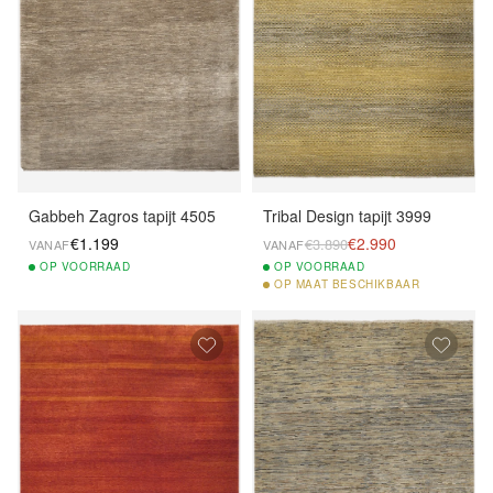
Gabbeh Zagros tapijt 4505
Tribal Design tapijt 3999
€1.199
€2.990
€3.890
VANAF
VANAF
OP
VOORRAAD
OP
VOORRAAD
OP
MAAT BESCHIKBAAR