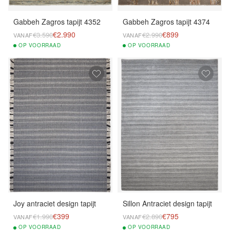
Gabbeh Zagros tapijt 4352
Gabbeh Zagros tapijt 4374
€2.990
€899
€3.590
€2.990
VANAF
VANAF
OP
VOORRAAD
OP
VOORRAAD
Joy antraciet design tapijt
Sillon Antraciet design tapijt
€399
€795
€1.990
€2.890
VANAF
VANAF
OP
VOORRAAD
OP
VOORRAAD