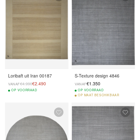
Loribaft uit Iran 00187
S-Texture design 4846
€2.490
€1.350
€4.990
VANAF
VANAF
OP
VOORRAAD
OP
VOORRAAD
OP
MAAT BESCHIKBAAR