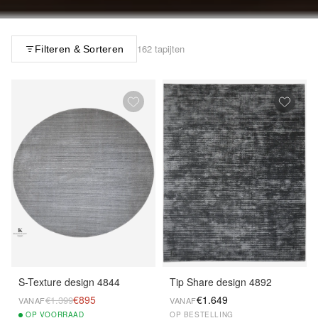
162 tapijten
Filteren & Sorteren
S-Texture design 4844
Tip Share design 4892
€895
€1.649
€1.399
VANAF
VANAF
OP
VOORRAAD
OP BESTELLING