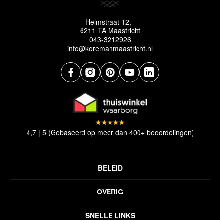
Helmstraat 12,
6211 TA Maastricht
043-3212926
info@koremanmaastricht.nl
4,7 | 5 (Gebaseerd op meer dan 400+ beoordelingen)
BELEID
Privacyverklaring
OVERIG
Disclaimer
Over ons
Algemene voorwaarden
SNELLE LINKS