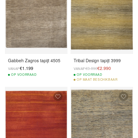
Gabbeh Zagros tapijt 4505
Tribal Design tapijt 3999
€1.199
€2.990
€3.890
VANAF
VANAF
OP
VOORRAAD
OP
VOORRAAD
OP
MAAT BESCHIKBAAR