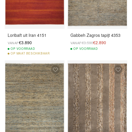
Loribaft uit Iran 4151
Gabbeh Zagros tapijt 4353
€3.890
€2.890
€3.590
VANAF
VANAF
OP
VOORRAAD
OP
VOORRAAD
OP
MAAT BESCHIKBAAR