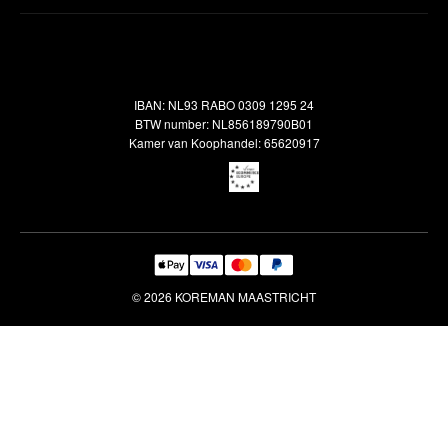
Inspiratie
Verzendbeleid
Alle vloerkleden
Contact
Terugbetalingsbeleid
Oosterse meubels
Showroom
Outlet
Klantenservice
IBAN: NL93 RABO 0309 1295 24
Maatwerk
Veelgestelde vragen
BTW number: NL856189790B01
Interieuradvies
Kamer van Koophandel: 65620917
Reiniging & Reparatie
© 2026 KOREMAN MAASTRICHT