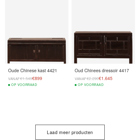
Oude Chinese kast 4421
Oud Chinees dressoir 4417
€899
€1.645
€1.549
€2.290
VANAF
VANAF
OP
VOORRAAD
OP
VOORRAAD
Laad meer producten