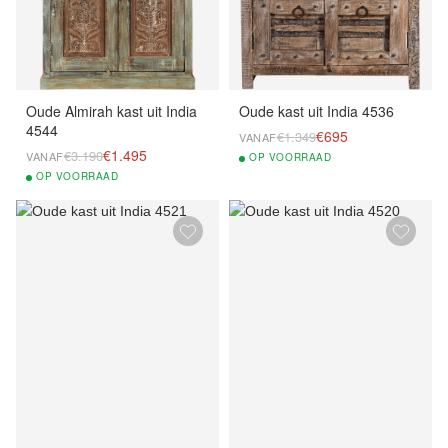
Oude Almirah kast uit India
Oude kast uit India 4536
4544
€695
€1.349
VANAF
€1.495
€3.190
VANAF
OP
VOORRAAD
OP
VOORRAAD