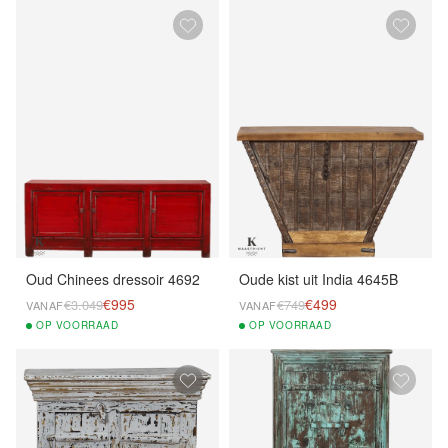
Oud Chinees dressoir 4692
Oude kist uit India 4645B
€995
€499
€3.049
€749
VANAF
VANAF
OP
VOORRAAD
OP
VOORRAAD