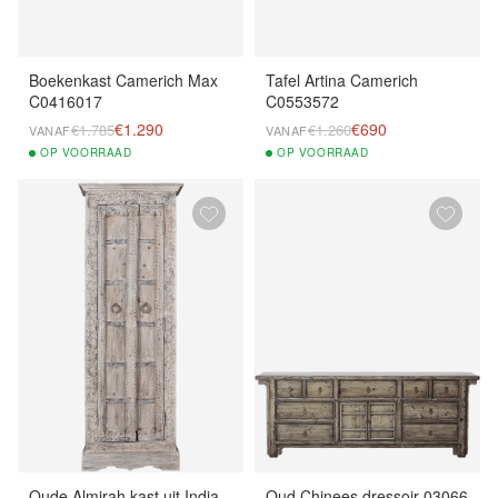
Boekenkast Camerich Max
Tafel Artina Camerich
C0416017
C0553572
€1.290
€690
€1.785
€1.260
VANAF
VANAF
OP
VOORRAAD
OP
VOORRAAD
Oude Almirah kast uit India
Oud Chinees dressoir 03066