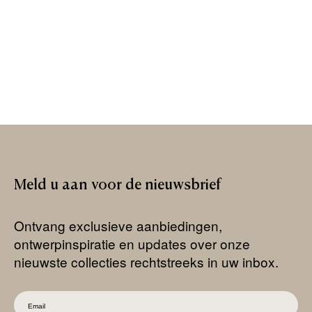
Meld
u
aan
voor
de
nieuwsbrief
Ontvang exclusieve aanbiedingen,
ontwerpinspiratie en updates over onze
nieuwste collecties rechtstreeks in uw inbox.