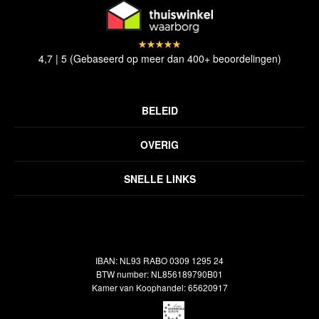
4,7 | 5 (Gebaseerd op meer dan 400+ beoordelingen)
BELEID
Privacyverklaring
OVERIG
Disclaimer
Over ons
Algemene voorwaarden
SNELLE LINKS
Inspiratie
Verzendbeleid
Alle vloerkleden
Contact
Terugbetalingsbeleid
Oosterse meubels
Showroom
Outlet
Klantenservice
IBAN: NL93 RABO 0309 1295 24
Maatwerk
Veelgestelde vragen
BTW number: NL856189790B01
Interieuradvies
Kamer van Koophandel: 65620917
Reiniging & Reparatie