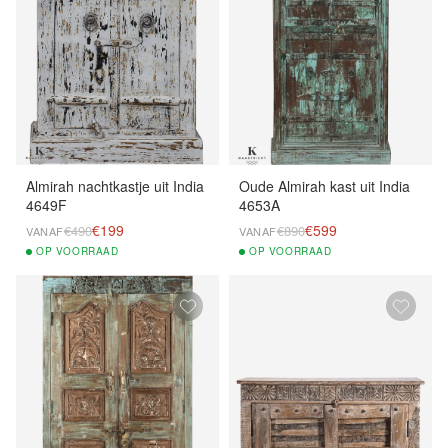
Almirah nachtkastje uit India
Oude Almirah kast uit India
4649F
4653A
€199
€599
€490
€890
VANAF
VANAF
OP
VOORRAAD
OP
VOORRAAD