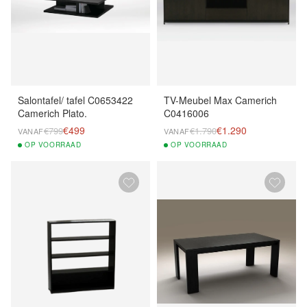
Salontafel/ tafel C0653422
TV-Meubel Max Camerich
Camerich Plato.
C0416006
€499
€1.290
€799
€1.790
VANAF
VANAF
OP
VOORRAAD
OP
VOORRAAD