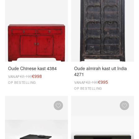
Oude Chinese kast 4384
Oude almirah kast uit India
4271
€998
€2.190
VANAF
€995
€2.190
VANAF
OP BESTELLING
OP BESTELLING