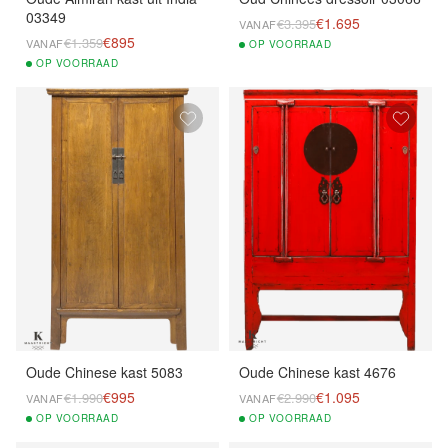
03349
€1.695
€3.395
VANAF
€895
€1.359
VANAF
OP
VOORRAAD
OP
VOORRAAD
Oude Chinese kast 5083
Oude Chinese kast 4676
€995
€1.095
€1.990
€2.990
VANAF
VANAF
OP
VOORRAAD
OP
VOORRAAD