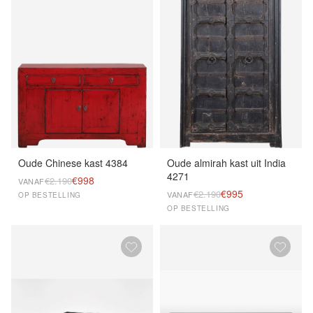
Oude Chinese kast 4384
Oude almirah kast uit India
4271
€998
€2.190
VANAF
€995
€2.190
VANAF
OP BESTELLING
OP BESTELLING