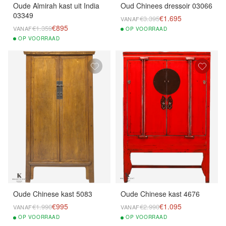
Oude Almirah kast uit India
Oud Chinees dressoir 03066
03349
€1.695
€3.395
VANAF
€895
€1.359
VANAF
OP
VOORRAAD
OP
VOORRAAD
Oude Chinese kast 5083
Oude Chinese kast 4676
€995
€1.095
€1.990
€2.990
VANAF
VANAF
OP
VOORRAAD
OP
VOORRAAD