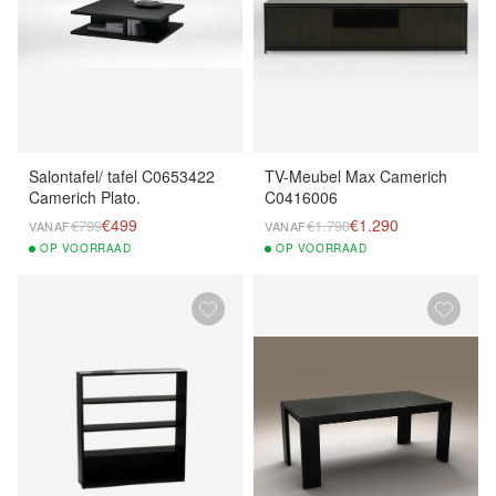
Salontafel/ tafel C0653422
TV-Meubel Max Camerich
Camerich Plato.
C0416006
€499
€1.290
€799
€1.790
VANAF
VANAF
OP
VOORRAAD
OP
VOORRAAD