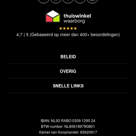
4,7 | 5 (Gebaseerd op meer dan 400+ beoordelingen)
BELEID
Privacyverklaring
OVERIG
Disclaimer
Over ons
Algemene voorwaarden
SNELLE LINKS
Inspiratie
Verzendbeleid
Alle vloerkleden
Contact
Terugbetalingsbeleid
Oosterse meubels
Showroom
Outlet
Klantenservice
IBAN: NL93 RABO 0309 1295 24
Maatwerk
Veelgestelde vragen
BTW number: NL856189790B01
Interieuradvies
Kamer van Koophandel: 65620917