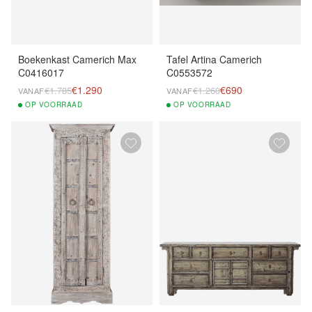
Boekenkast Camerich Max
Tafel Artina Camerich
C0416017
C0553572
€1.290
€690
€1.785
€1.260
VANAF
VANAF
OP
VOORRAAD
OP
VOORRAAD