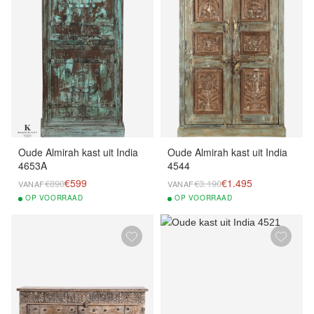
Oude Almirah kast uit India
Oude Almirah kast uit India
4653A
4544
€599
€1.495
€890
€3.190
VANAF
VANAF
OP
VOORRAAD
OP
VOORRAAD