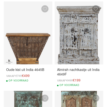
Oude kist uit India 4645B
Almirah nachtkastje uit India
4649F
€499
€749
VANAF
€199
€490
VANAF
OP
VOORRAAD
OP
VOORRAAD