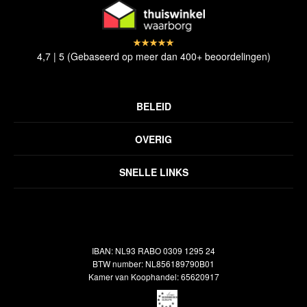
4,7 | 5 (Gebaseerd op meer dan 400+ beoordelingen)
BELEID
Privacyverklaring
OVERIG
Disclaimer
Over ons
Algemene voorwaarden
SNELLE LINKS
Inspiratie
Verzendbeleid
Alle vloerkleden
Contact
Terugbetalingsbeleid
Oosterse meubels
Showroom
Outlet
Klantenservice
IBAN: NL93 RABO 0309 1295 24
Maatwerk
Veelgestelde vragen
BTW number: NL856189790B01
Interieuradvies
Kamer van Koophandel: 65620917
Reiniging & Reparatie