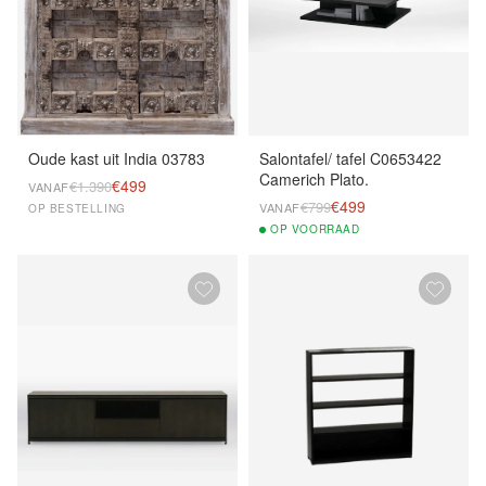
Oude kast uit India 03783
Salontafel/ tafel C0653422
Camerich Plato.
€499
€1.390
VANAF
€499
€799
VANAF
OP BESTELLING
OP
VOORRAAD