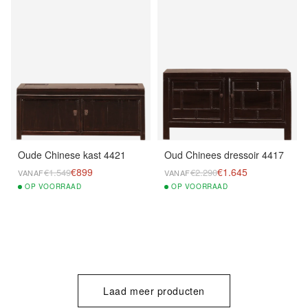
Oude Chinese kast 4421
Oud Chinees dressoir 4417
€899
€1.645
€1.549
€2.290
VANAF
VANAF
OP
VOORRAAD
OP
VOORRAAD
Laad meer producten