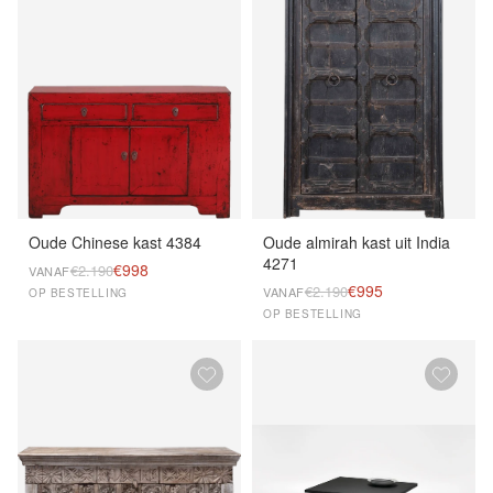
Oude Chinese kast 4384
Oude almirah kast uit India
4271
€998
€2.190
VANAF
€995
€2.190
VANAF
OP BESTELLING
OP BESTELLING