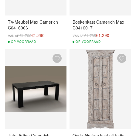
TV-Meubel Max Camerich
Boekenkast Camerich Max
C0416006
C0416017
€1.290
€1.290
€1.790
€1.785
VANAF
VANAF
OP
VOORRAAD
OP
VOORRAAD
Tafel Artina Camerich
Oude Almirah kast uit India