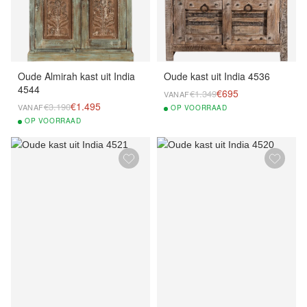
Oude Almirah kast uit India
Oude kast uit India 4536
4544
€695
€1.349
VANAF
€1.495
€3.190
VANAF
OP
VOORRAAD
OP
VOORRAAD