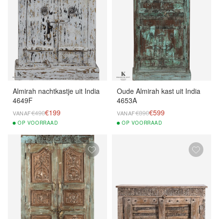
Almirah nachtkastje uit India
Oude Almirah kast uit India
4649F
4653A
€199
€599
€490
€890
VANAF
VANAF
OP
VOORRAAD
OP
VOORRAAD