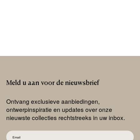
Meld
u
aan
voor
de
nieuwsbrief
Ontvang exclusieve aanbiedingen,
ontwerpinspiratie en updates over onze
nieuwste collecties rechtstreeks in uw inbox.