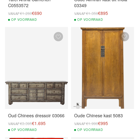
C0553572
03349
€690
€895
€1.260
€1.359
VANAF
VANAF
OP
VOORRAAD
OP
VOORRAAD
Oud Chinees dressoir 03066
Oude Chinese kast 5083
€1.695
€995
€3.395
€1.990
VANAF
VANAF
OP
VOORRAAD
OP
VOORRAAD