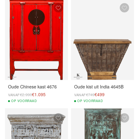
Oude Chinese kast 4676
Oude kist uit India 4645B
€1.095
€499
€2.990
€749
VANAF
VANAF
OP
VOORRAAD
OP
VOORRAAD