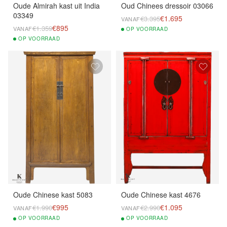
Oude Almirah kast uit India
Oud Chinees dressoir 03066
03349
€1.695
€3.395
VANAF
€895
€1.359
VANAF
OP
VOORRAAD
OP
VOORRAAD
Oude Chinese kast 5083
Oude Chinese kast 4676
€995
€1.095
€1.990
€2.990
VANAF
VANAF
OP
VOORRAAD
OP
VOORRAAD