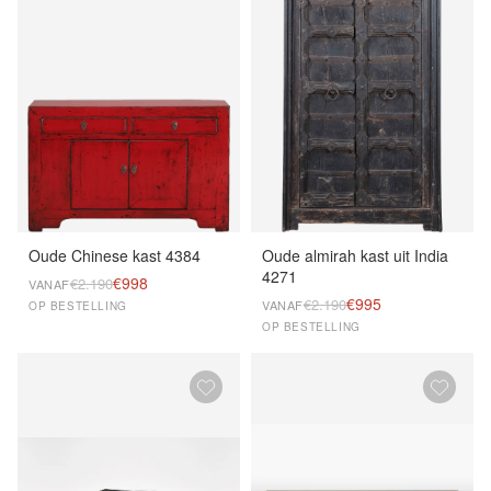
Oude Chinese kast 4384
Oude almirah kast uit India
4271
€998
€2.190
VANAF
€995
€2.190
VANAF
OP BESTELLING
OP BESTELLING