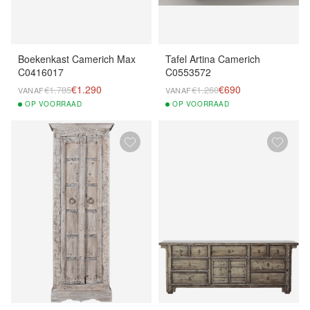
Boekenkast Camerich Max
Tafel Artina Camerich
C0416017
C0553572
€1.290
€690
€1.785
€1.260
VANAF
VANAF
OP
VOORRAAD
OP
VOORRAAD