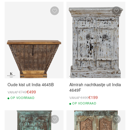
Oude kist uit India 4645B
Almirah nachtkastje uit India
4649F
€499
€749
VANAF
€199
€490
VANAF
OP
VOORRAAD
OP
VOORRAAD