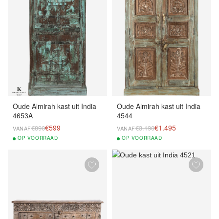
Oude Almirah kast uit India
Oude Almirah kast uit India
4653A
4544
€599
€1.495
€890
€3.190
VANAF
VANAF
OP
VOORRAAD
OP
VOORRAAD