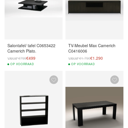
Salontafel/ tafel C0653422
TV-Meubel Max Camerich
Camerich Plato.
C0416006
€499
€1.290
€799
€1.790
VANAF
VANAF
OP
VOORRAAD
OP
VOORRAAD