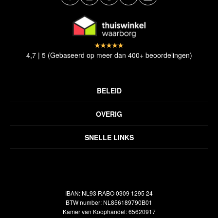
4,7 | 5 (Gebaseerd op meer dan 400+ beoordelingen)
BELEID
Privacyverklaring
OVERIG
Disclaimer
Over ons
Algemene voorwaarden
SNELLE LINKS
Inspiratie
Verzendbeleid
Alle vloerkleden
Contact
Terugbetalingsbeleid
Oosterse meubels
Showroom
Outlet
Klantenservice
IBAN: NL93 RABO 0309 1295 24
Maatwerk
Veelgestelde vragen
BTW number: NL856189790B01
Interieuradvies
Kamer van Koophandel: 65620917