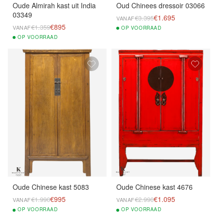
Oude Almirah kast uit India
Oud Chinees dressoir 03066
03349
€1.695
€3.395
VANAF
€895
€1.359
VANAF
OP
VOORRAAD
OP
VOORRAAD
Oude Chinese kast 5083
Oude Chinese kast 4676
€995
€1.095
€1.990
€2.990
VANAF
VANAF
OP
VOORRAAD
OP
VOORRAAD