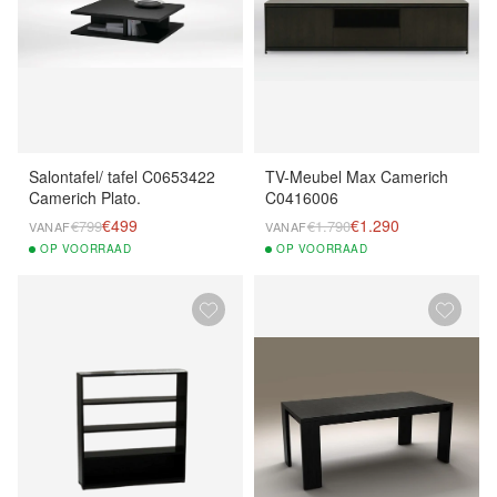
Salontafel/ tafel C0653422
TV-Meubel Max Camerich
Camerich Plato.
C0416006
€499
€1.290
€799
€1.790
VANAF
VANAF
OP
VOORRAAD
OP
VOORRAAD