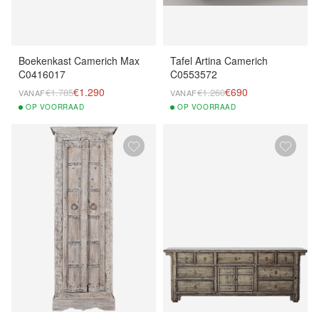
Boekenkast Camerich Max
Tafel Artina Camerich
C0416017
C0553572
€1.290
€690
€1.785
€1.260
VANAF
VANAF
OP
VOORRAAD
OP
VOORRAAD