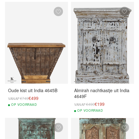
Oude kist uit India 4645B
Almirah nachtkastje uit India
4649F
€499
€749
VANAF
€199
€490
VANAF
OP
VOORRAAD
OP
VOORRAAD