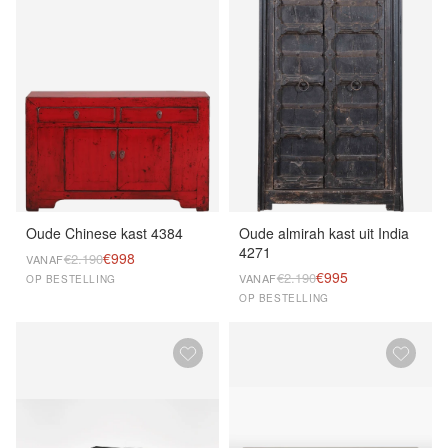
Oude Chinese kast 4384
Oude almirah kast uit India
4271
€998
€2.190
VANAF
€995
€2.190
VANAF
OP BESTELLING
OP BESTELLING