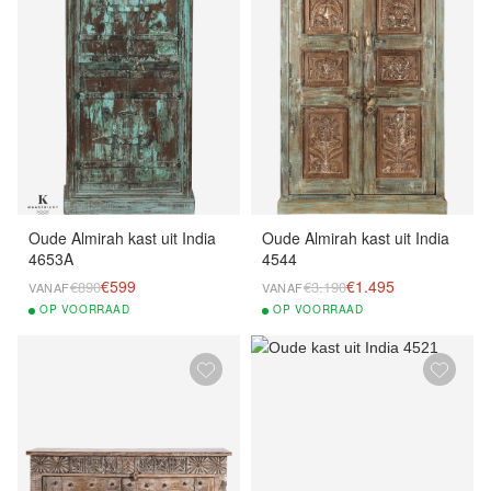
Oude Almirah kast uit India
Oude Almirah kast uit India
4653A
4544
€599
€1.495
€890
€3.190
VANAF
VANAF
OP
VOORRAAD
OP
VOORRAAD