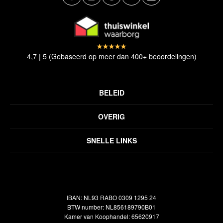
4,7 | 5 (Gebaseerd op meer dan 400+ beoordelingen)
BELEID
Privacyverklaring
OVERIG
Disclaimer
Over ons
Algemene voorwaarden
SNELLE LINKS
Inspiratie
Verzendbeleid
Alle vloerkleden
Contact
Terugbetalingsbeleid
Oosterse meubels
Showroom
Outlet
Klantenservice
IBAN: NL93 RABO 0309 1295 24
Maatwerk
Veelgestelde vragen
BTW number: NL856189790B01
Interieuradvies
Kamer van Koophandel: 65620917