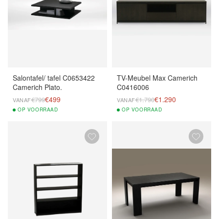
Salontafel/ tafel C0653422
TV-Meubel Max Camerich
Camerich Plato.
C0416006
€499
€1.290
€799
€1.790
VANAF
VANAF
OP
VOORRAAD
OP
VOORRAAD