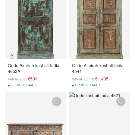
Oude Almirah kast uit India
Oude Almirah kast uit India
4653A
4544
€599
€1.495
€890
€3.190
VANAF
VANAF
OP
VOORRAAD
OP
VOORRAAD