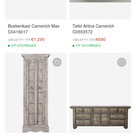
Boekenkast Camerich Max
Tafel Artina Camerich
C0416017
C0553572
€1.290
€690
€1.785
€1.260
VANAF
VANAF
OP
VOORRAAD
OP
VOORRAAD