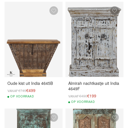
Oude kist uit India 4645B
Almirah nachtkastje uit India
4649F
€499
€749
VANAF
€199
€490
VANAF
OP
VOORRAAD
OP
VOORRAAD