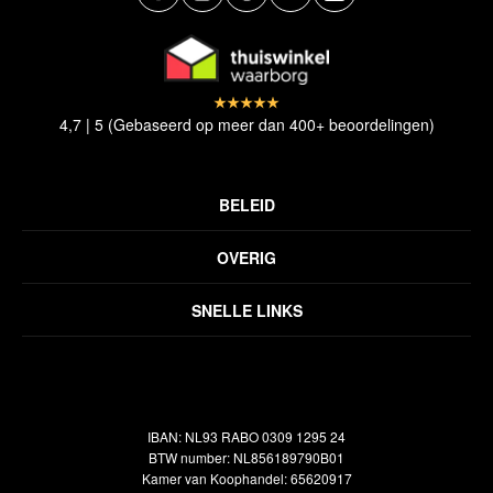
4,7 | 5 (Gebaseerd op meer dan 400+ beoordelingen)
BELEID
Privacyverklaring
OVERIG
Disclaimer
Over ons
Algemene voorwaarden
SNELLE LINKS
Inspiratie
Verzendbeleid
Alle vloerkleden
Contact
Terugbetalingsbeleid
Oosterse meubels
Showroom
Outlet
Klantenservice
IBAN: NL93 RABO 0309 1295 24
Maatwerk
Veelgestelde vragen
BTW number: NL856189790B01
Interieuradvies
Kamer van Koophandel: 65620917