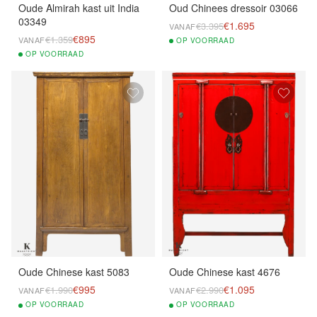
Oude Almirah kast uit India
Oud Chinees dressoir 03066
03349
€1.695
€3.395
VANAF
€895
€1.359
VANAF
OP
VOORRAAD
OP
VOORRAAD
Oude Chinese kast 5083
Oude Chinese kast 4676
€995
€1.095
€1.990
€2.990
VANAF
VANAF
OP
VOORRAAD
OP
VOORRAAD