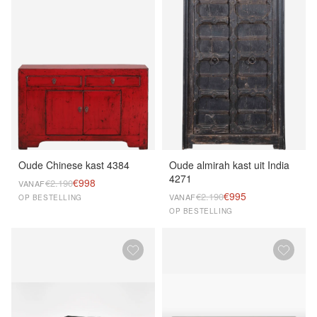
Oude Chinese kast 4384
Oude almirah kast uit India
4271
€998
€2.190
VANAF
€995
€2.190
VANAF
OP BESTELLING
OP BESTELLING