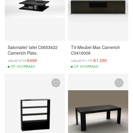
Salontafel/ tafel C0653422
TV-Meubel Max Camerich
Camerich Plato.
C0416006
€499
€1.290
€799
€1.790
VANAF
VANAF
OP
VOORRAAD
OP
VOORRAAD