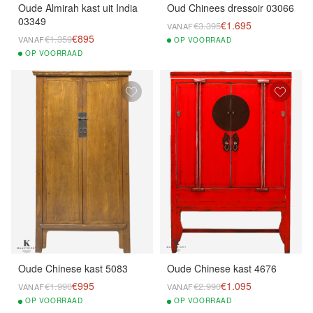
Oude Almirah kast uit India
Oud Chinees dressoir 03066
03349
€1.695
€3.395
VANAF
€895
€1.359
VANAF
OP
VOORRAAD
OP
VOORRAAD
Oude Chinese kast 5083
Oude Chinese kast 4676
€995
€1.095
€1.990
€2.990
VANAF
VANAF
OP
VOORRAAD
OP
VOORRAAD