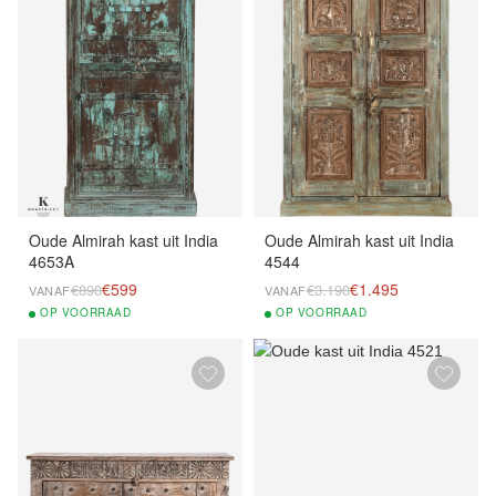
Oude Almirah kast uit India
Oude Almirah kast uit India
4653A
4544
€599
€1.495
€890
€3.190
VANAF
VANAF
OP
VOORRAAD
OP
VOORRAAD