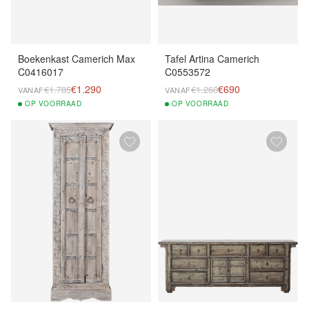
Boekenkast Camerich Max
Tafel Artina Camerich
C0416017
C0553572
€1.290
€690
€1.785
€1.260
VANAF
VANAF
OP
VOORRAAD
OP
VOORRAAD