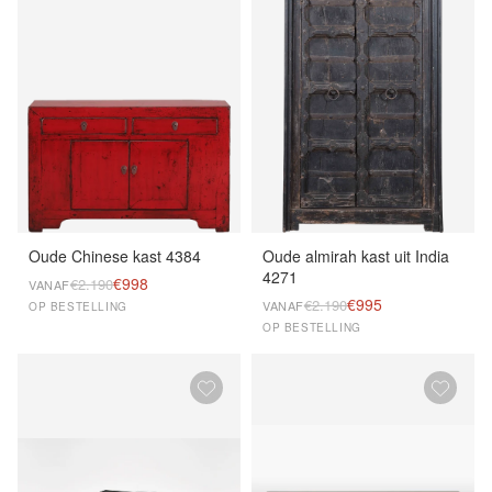
Oude Chinese kast 4384
Oude almirah kast uit India
4271
€998
€2.190
VANAF
€995
€2.190
VANAF
OP BESTELLING
OP BESTELLING