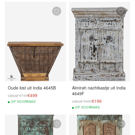
Oude kist uit India 4645B
Almirah nachtkastje uit India
4649F
€499
€749
VANAF
€199
€490
VANAF
OP
VOORRAAD
OP
VOORRAAD