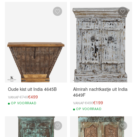
Oude kist uit India 4645B
Almirah nachtkastje uit India
4649F
€499
€749
VANAF
€199
€490
VANAF
OP
VOORRAAD
OP
VOORRAAD