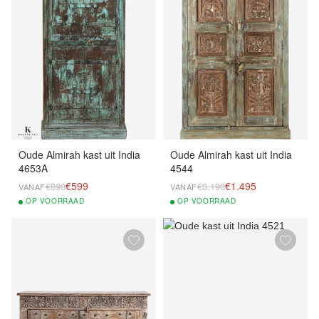
Oude Almirah kast uit India
Oude Almirah kast uit India
4653A
4544
€599
€1.495
€890
€3.190
VANAF
VANAF
OP
VOORRAAD
OP
VOORRAAD