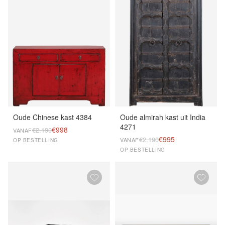
Oude Chinese kast 4384
Oude almirah kast uit India
4271
€998
€2.190
VANAF
€995
€2.190
VANAF
OP BESTELLING
OP BESTELLING