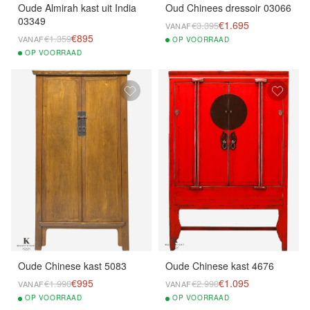
Oude Almirah kast uit India
Oud Chinees dressoir 03066
03349
€1.695
€3.395
VANAF
€895
€1.359
VANAF
OP
VOORRAAD
OP
VOORRAAD
Oude Chinese kast 5083
Oude Chinese kast 4676
€995
€1.095
€1.990
€2.990
VANAF
VANAF
OP
VOORRAAD
OP
VOORRAAD