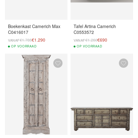
Boekenkast Camerich Max
Tafel Artina Camerich
C0416017
C0553572
€1.290
€690
€1.785
€1.260
VANAF
VANAF
OP
VOORRAAD
OP
VOORRAAD