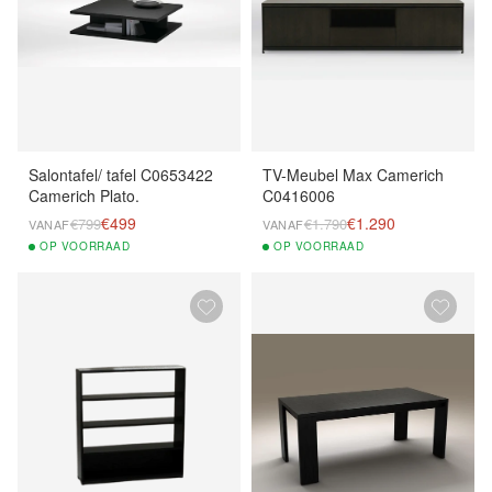
Salontafel/ tafel C0653422
TV-Meubel Max Camerich
Camerich Plato.
C0416006
€499
€1.290
€799
€1.790
VANAF
VANAF
OP
VOORRAAD
OP
VOORRAAD