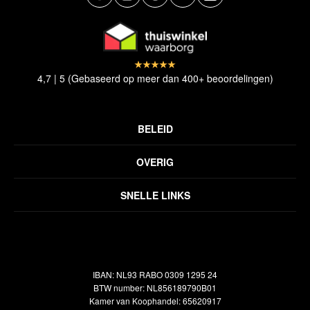
4,7 | 5 (Gebaseerd op meer dan 400+ beoordelingen)
BELEID
Privacyverklaring
OVERIG
Disclaimer
Over ons
Algemene voorwaarden
SNELLE LINKS
Inspiratie
Verzendbeleid
Alle vloerkleden
Contact
Terugbetalingsbeleid
Oosterse meubels
Showroom
Outlet
Klantenservice
IBAN: NL93 RABO 0309 1295 24
Maatwerk
Veelgestelde vragen
BTW number: NL856189790B01
Interieuradvies
Kamer van Koophandel: 65620917