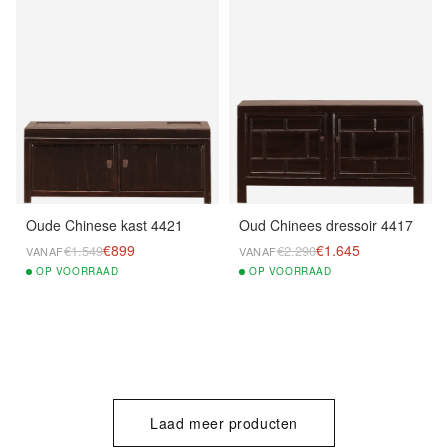
Oude Chinese kast 4421
Oud Chinees dressoir 4417
€899
€1.645
€1.549
€2.290
VANAF
VANAF
OP
VOORRAAD
OP
VOORRAAD
Laad meer producten