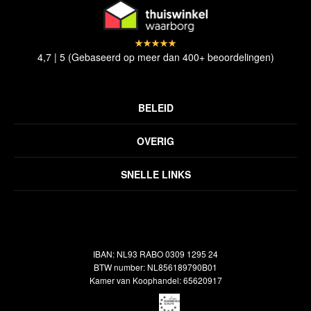
4,7 | 5 (Gebaseerd op meer dan 400+ beoordelingen)
BELEID
Privacyverklaring
OVERIG
Disclaimer
Over ons
Algemene voorwaarden
SNELLE LINKS
Inspiratie
Verzendbeleid
Alle vloerkleden
Contact
Terugbetalingsbeleid
Oosterse meubels
Showroom
Outlet
Klantenservice
IBAN: NL93 RABO 0309 1295 24
Maatwerk
Veelgestelde vragen
BTW number: NL856189790B01
Interieuradvies
Kamer van Koophandel: 65620917
Reiniging & Reparatie