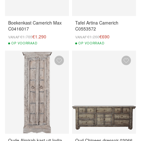
Boekenkast Camerich Max
Tafel Artina Camerich
C0416017
C0553572
€1.290
€690
€1.785
€1.260
VANAF
VANAF
OP
VOORRAAD
OP
VOORRAAD
Oude Almirah kast uit India
Oud Chinees dressoir 03066