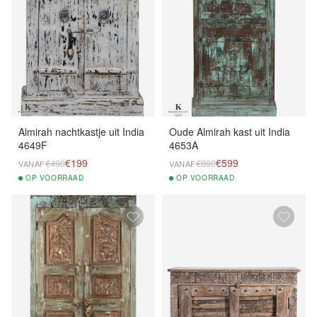
Almirah nachtkastje uit India
Oude Almirah kast uit India
4649F
4653A
€199
€599
€490
€890
VANAF
VANAF
OP
VOORRAAD
OP
VOORRAAD