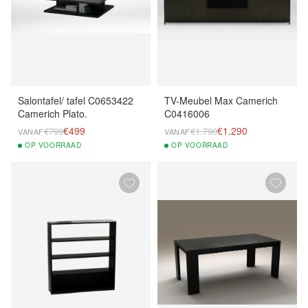
Salontafel/ tafel C0653422
TV-Meubel Max Camerich
Camerich Plato.
C0416006
€499
€1.290
€799
€1.790
VANAF
VANAF
OP
VOORRAAD
OP
VOORRAAD