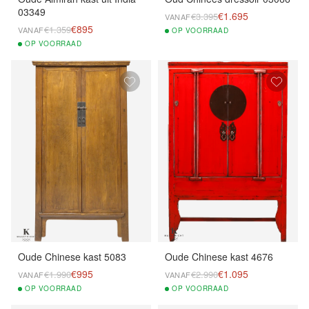
03349
€1.695
€3.395
VANAF
€895
€1.359
VANAF
OP
VOORRAAD
OP
VOORRAAD
Oude Chinese kast 5083
Oude Chinese kast 4676
€995
€1.095
€1.990
€2.990
VANAF
VANAF
OP
VOORRAAD
OP
VOORRAAD