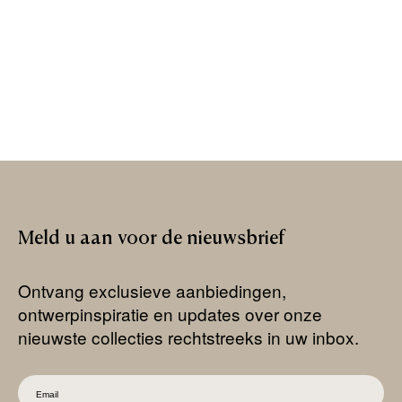
Meld
u
aan
voor
de
nieuwsbrief
Ontvang exclusieve aanbiedingen,
ontwerpinspiratie en updates over onze
nieuwste collecties rechtstreeks in uw inbox.