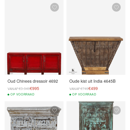
Oud Chinees dressoir 4692
Oude kist uit India 4645B
€995
€499
€3.049
€749
VANAF
VANAF
OP
VOORRAAD
OP
VOORRAAD