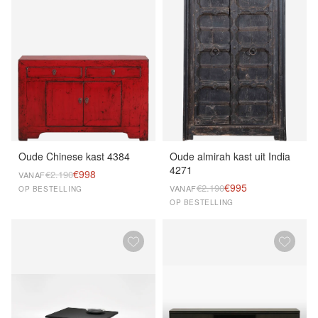
Oude Chinese kast 4384
Oude almirah kast uit India
4271
€998
€2.190
VANAF
€995
€2.190
VANAF
OP BESTELLING
OP BESTELLING