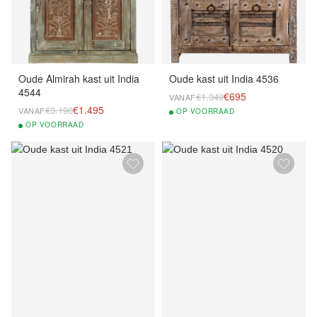
Oude Almirah kast uit India
Oude kast uit India 4536
4544
€695
€1.349
VANAF
€1.495
€3.190
VANAF
OP
VOORRAAD
OP
VOORRAAD