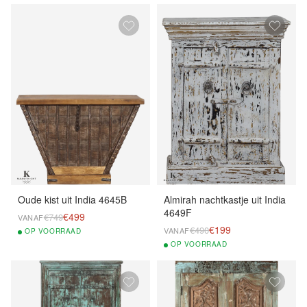
Oude kist uit India 4645B
Almirah nachtkastje uit India
4649F
€499
€749
VANAF
€199
€490
VANAF
OP
VOORRAAD
OP
VOORRAAD