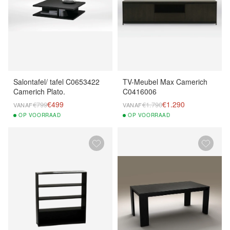
Salontafel/ tafel C0653422
TV-Meubel Max Camerich
Camerich Plato.
C0416006
€499
€1.290
€799
€1.790
VANAF
VANAF
OP
VOORRAAD
OP
VOORRAAD