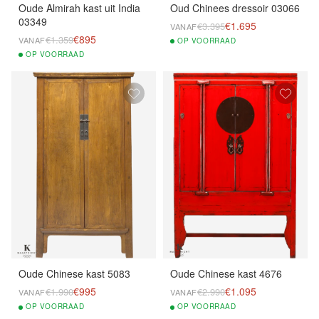
Oude Almirah kast uit India
Oud Chinees dressoir 03066
03349
€1.695
€3.395
VANAF
€895
€1.359
VANAF
OP
VOORRAAD
OP
VOORRAAD
Oude Chinese kast 5083
Oude Chinese kast 4676
€995
€1.095
€1.990
€2.990
VANAF
VANAF
OP
VOORRAAD
OP
VOORRAAD