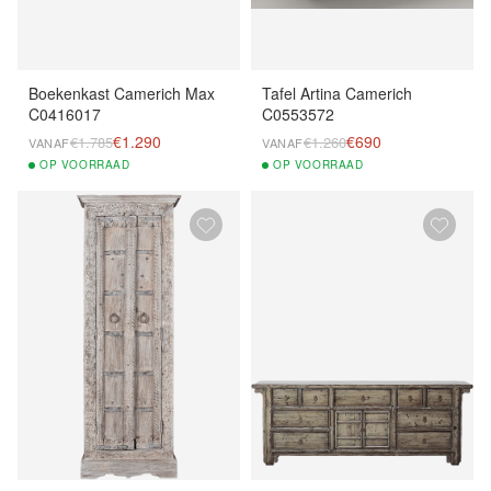
Boekenkast Camerich Max
Tafel Artina Camerich
C0416017
C0553572
€1.290
€690
€1.785
€1.260
VANAF
VANAF
OP
VOORRAAD
OP
VOORRAAD