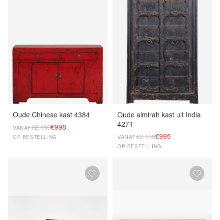
Oude Chinese kast 4384
Oude almirah kast uit India
4271
€998
€2.190
VANAF
€995
€2.190
VANAF
OP BESTELLING
OP BESTELLING