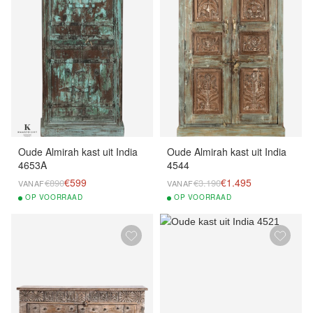
Oude Almirah kast uit India
Oude Almirah kast uit India
4653A
4544
€599
€1.495
€890
€3.190
VANAF
VANAF
OP
VOORRAAD
OP
VOORRAAD