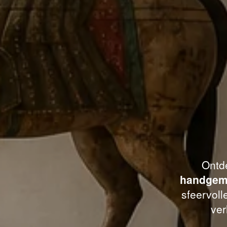
Ontde
handgema
sfeervoll
ver