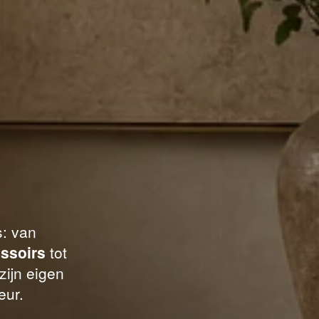
s: van
ssoirs
tot
zijn eigen
eur.