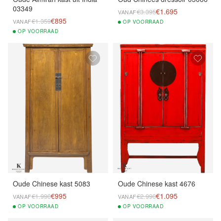
03349
€1.695
€3.395
VANAF
€895
€1.359
VANAF
OP
VOORRAAD
OP
VOORRAAD
Oude Chinese kast 5083
Oude Chinese kast 4676
€995
€1.095
€1.990
€2.990
VANAF
VANAF
OP
VOORRAAD
OP
VOORRAAD