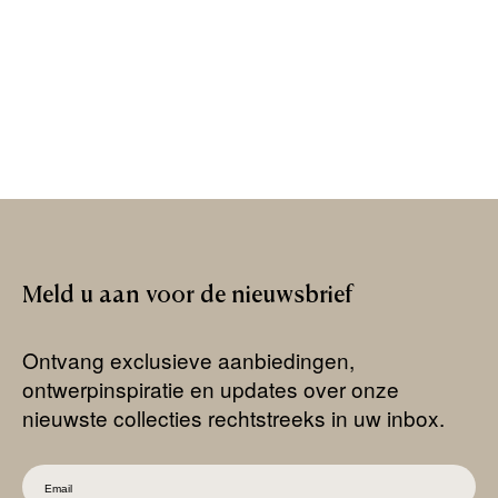
Meld
u
aan
voor
de
nieuwsbrief
Ontvang exclusieve aanbiedingen,
ontwerpinspiratie en updates over onze
nieuwste collecties rechtstreeks in uw inbox.