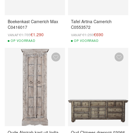
Boekenkast Camerich Max
Tafel Artina Camerich
C0416017
C0553572
€1.290
€690
€1.785
€1.260
VANAF
VANAF
OP
VOORRAAD
OP
VOORRAAD
Oude Almirah kast uit India
Oud Chinees dressoir 03066