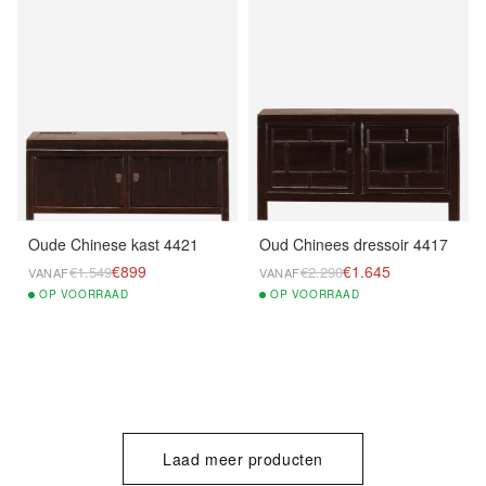
Oude Chinese kast 4421
Oud Chinees dressoir 4417
€899
€1.645
€1.549
€2.290
VANAF
VANAF
OP
VOORRAAD
OP
VOORRAAD
Laad meer producten