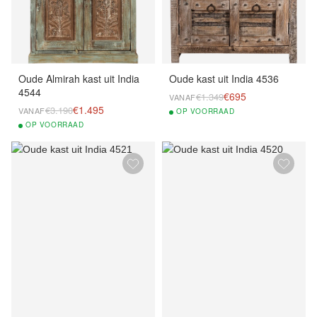
Oude Almirah kast uit India
Oude kast uit India 4536
4544
€695
€1.349
VANAF
€1.495
€3.190
VANAF
OP
VOORRAAD
OP
VOORRAAD