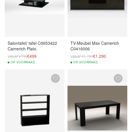
Salontafel/ tafel C0653422
TV-Meubel Max Camerich
Camerich Plato.
C0416006
€499
€1.290
€799
€1.790
VANAF
VANAF
OP
VOORRAAD
OP
VOORRAAD