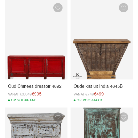
Oud Chinees dressoir 4692
Oude kist uit India 4645B
€995
€499
€3.049
€749
VANAF
VANAF
OP
VOORRAAD
OP
VOORRAAD