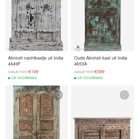
Almirah nachtkastje uit India
Oude Almirah kast uit India
4649F
4653A
€199
€599
€490
€890
VANAF
VANAF
OP
VOORRAAD
OP
VOORRAAD