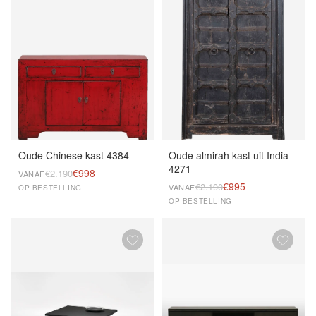
Oude Chinese kast 4384
Oude almirah kast uit India
4271
€998
€2.190
VANAF
€995
€2.190
VANAF
OP BESTELLING
OP BESTELLING