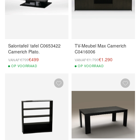
Salontafel/ tafel C0653422
TV-Meubel Max Camerich
Camerich Plato.
C0416006
€499
€1.290
€799
€1.790
VANAF
VANAF
OP
VOORRAAD
OP
VOORRAAD