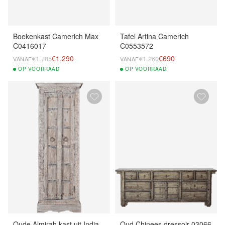
Boekenkast Camerich Max
Tafel Artina Camerich
C0416017
C0553572
€1.290
€690
€1.785
€1.260
VANAF
VANAF
OP
VOORRAAD
OP
VOORRAAD
Oude Almirah kast uit India
Oud Chinees dressoir 03066