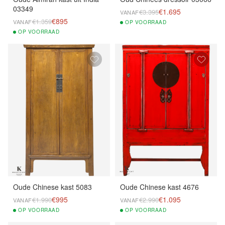
03349
€1.695
€3.395
VANAF
€895
€1.359
VANAF
OP
VOORRAAD
OP
VOORRAAD
Oude Chinese kast 5083
Oude Chinese kast 4676
€995
€1.095
€1.990
€2.990
VANAF
VANAF
OP
VOORRAAD
OP
VOORRAAD