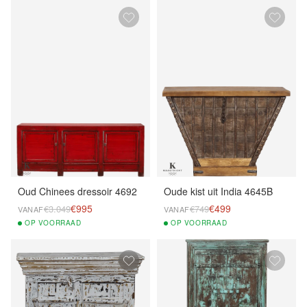
Oud Chinees dressoir 4692
Oude kist uit India 4645B
€995
€499
€3.049
€749
VANAF
VANAF
OP
VOORRAAD
OP
VOORRAAD