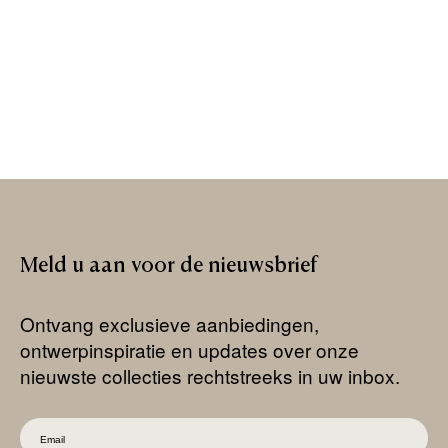
Meld
u
aan
voor
de
nieuwsbrief
Ontvang exclusieve aanbiedingen,
ontwerpinspiratie en updates over onze
nieuwste collecties rechtstreeks in uw inbox.