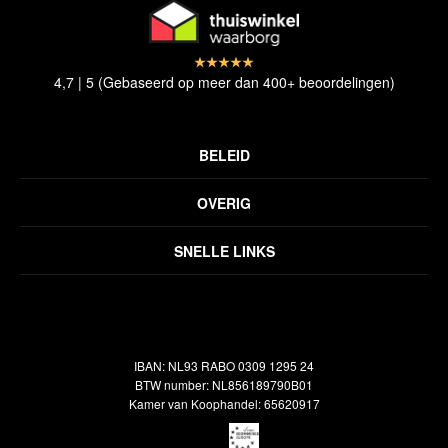
4,7 | 5 (Gebaseerd op meer dan 400+ beoordelingen)
BELEID
Privacyverklaring
OVERIG
Disclaimer
Over ons
Algemene voorwaarden
SNELLE LINKS
Inspiratie
Verzendbeleid
Alle vloerkleden
Contact
Terugbetalingsbeleid
Oosterse meubels
Showroom
Outlet
Klantenservice
IBAN: NL93 RABO 0309 1295 24
Maatwerk
Veelgestelde vragen
BTW number: NL856189790B01
Interieuradvies
Kamer van Koophandel: 65620917
Reiniging & Reparatie