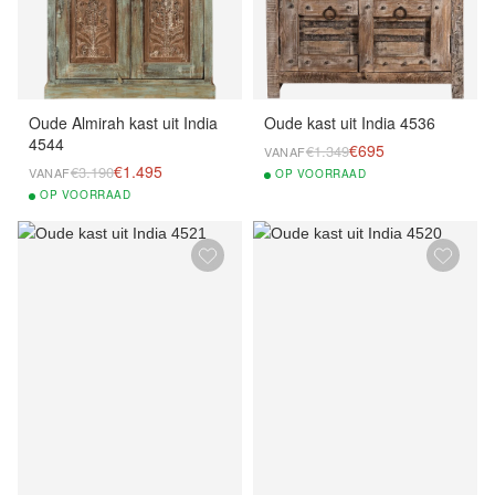
Oude Almirah kast uit India
Oude kast uit India 4536
4544
€695
€1.349
VANAF
€1.495
€3.190
VANAF
OP
VOORRAAD
OP
VOORRAAD