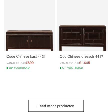
Oude Chinese kast 4421
Oud Chinees dressoir 4417
€899
€1.645
€1.549
€2.290
VANAF
VANAF
OP
VOORRAAD
OP
VOORRAAD
Laad meer producten