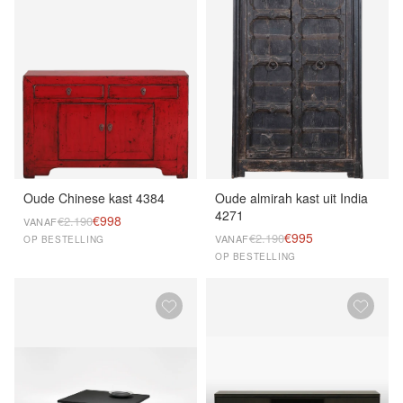
Oude Chinese kast 4384
Oude almirah kast uit India
4271
€998
€2.190
VANAF
€995
€2.190
VANAF
OP BESTELLING
OP BESTELLING