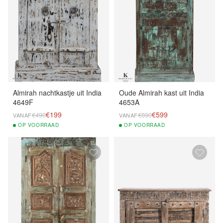
Almirah nachtkastje uit India
Oude Almirah kast uit India
4649F
4653A
€199
€599
€490
€890
VANAF
VANAF
OP
VOORRAAD
OP
VOORRAAD