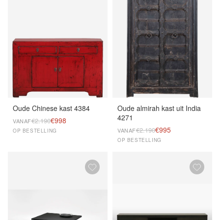
Oude Chinese kast 4384
Oude almirah kast uit India
4271
€998
€2.190
VANAF
€995
€2.190
VANAF
OP BESTELLING
OP BESTELLING