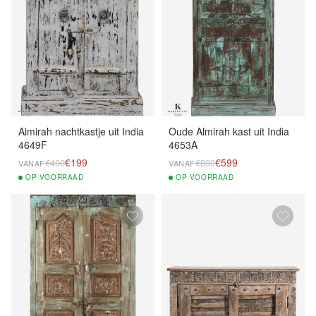
Almirah nachtkastje uit India
Oude Almirah kast uit India
4649F
4653A
€199
€599
€490
€890
VANAF
VANAF
OP
VOORRAAD
OP
VOORRAAD