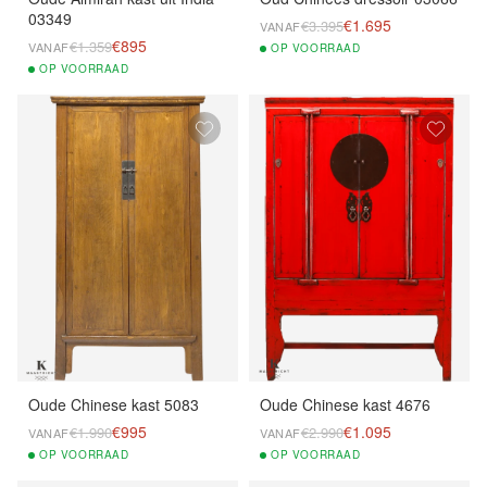
03349
€1.695
€3.395
VANAF
€895
€1.359
VANAF
OP
VOORRAAD
OP
VOORRAAD
Oude Chinese kast 5083
Oude Chinese kast 4676
€995
€1.095
€1.990
€2.990
VANAF
VANAF
OP
VOORRAAD
OP
VOORRAAD