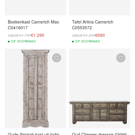
Boekenkast Camerich Max
Tafel Artina Camerich
C0416017
C0553572
€1.290
€690
€1.785
€1.260
VANAF
VANAF
OP
VOORRAAD
OP
VOORRAAD
Oude Almirah kast uit India
Oud Chinees dressoir 03066