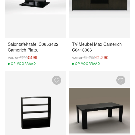
Salontafel/ tafel C0653422
TV-Meubel Max Camerich
Camerich Plato.
C0416006
€499
€1.290
€799
€1.790
VANAF
VANAF
OP
VOORRAAD
OP
VOORRAAD