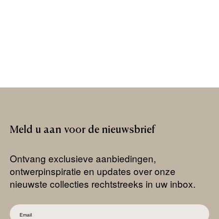
Meld
u
aan
voor
de
nieuwsbrief
Ontvang exclusieve aanbiedingen,
ontwerpinspiratie en updates over onze
nieuwste collecties rechtstreeks in uw inbox.