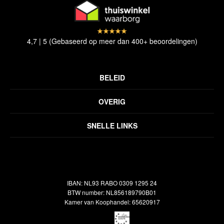
4,7 | 5 (Gebaseerd op meer dan 400+ beoordelingen)
BELEID
Privacyverklaring
OVERIG
Disclaimer
Over ons
Algemene voorwaarden
SNELLE LINKS
Inspiratie
Verzendbeleid
Alle vloerkleden
Contact
Terugbetalingsbeleid
Oosterse meubels
Showroom
Outlet
Klantenservice
IBAN: NL93 RABO 0309 1295 24
Maatwerk
Veelgestelde vragen
BTW number: NL856189790B01
Interieuradvies
Kamer van Koophandel: 65620917
Reiniging & Reparatie