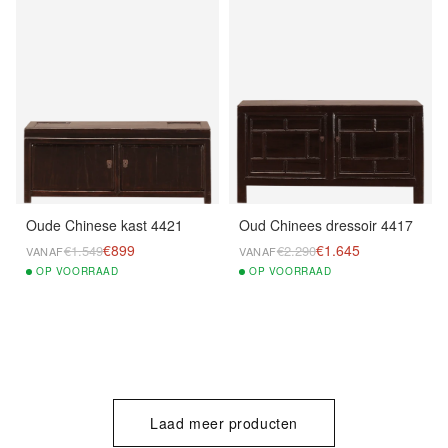
Oude Chinese kast 4421
Oud Chinees dressoir 4417
€899
€1.645
€1.549
€2.290
VANAF
VANAF
OP
VOORRAAD
OP
VOORRAAD
Laad meer producten