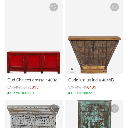
Oud Chinees dressoir 4692
Oude kist uit India 4645B
€995
€499
€3.049
€749
VANAF
VANAF
OP
VOORRAAD
OP
VOORRAAD