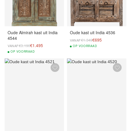
Oude Almirah kast uit India
Oude kast uit India 4536
4544
€695
€1.349
VANAF
€1.495
€3.190
VANAF
OP
VOORRAAD
OP
VOORRAAD