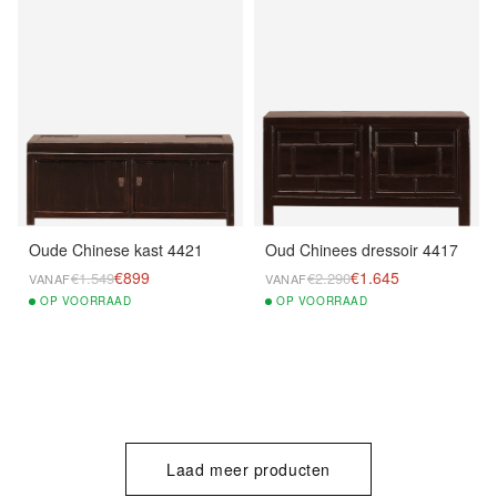
Oude Chinese kast 4421
Oud Chinees dressoir 4417
€899
€1.645
€1.549
€2.290
VANAF
VANAF
OP
VOORRAAD
OP
VOORRAAD
Laad meer producten