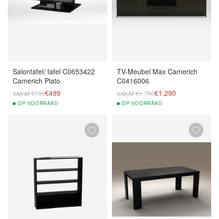
Salontafel/ tafel C0653422
TV-Meubel Max Camerich
Camerich Plato.
C0416006
€499
€1.290
€799
€1.790
VANAF
VANAF
OP
VOORRAAD
OP
VOORRAAD