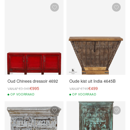
Oud Chinees dressoir 4692
Oude kist uit India 4645B
€995
€499
€3.049
€749
VANAF
VANAF
OP
VOORRAAD
OP
VOORRAAD