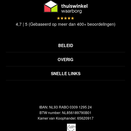
4,7 | 5 (Gebaseerd op meer dan 400+ beoordelingen)
BELEID
Privacyverklaring
OVERIG
Disclaimer
Over ons
Algemene voorwaarden
SNELLE LINKS
Inspiratie
Verzendbeleid
Alle vloerkleden
Contact
Terugbetalingsbeleid
Oosterse meubels
Showroom
Outlet
Klantenservice
IBAN: NL93 RABO 0309 1295 24
Maatwerk
Veelgestelde vragen
BTW number: NL856189790B01
Interieuradvies
Kamer van Koophandel: 65620917
Reiniging & Reparatie