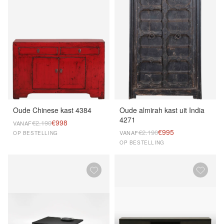
Oude Chinese kast 4384
Oude almirah kast uit India
4271
€998
€2.190
VANAF
€995
€2.190
VANAF
OP BESTELLING
OP BESTELLING