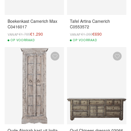
Boekenkast Camerich Max
Tafel Artina Camerich
C0416017
C0553572
€1.290
€690
€1.785
€1.260
VANAF
VANAF
OP
VOORRAAD
OP
VOORRAAD
Oude Almirah kast uit India
Oud Chinees dressoir 03066