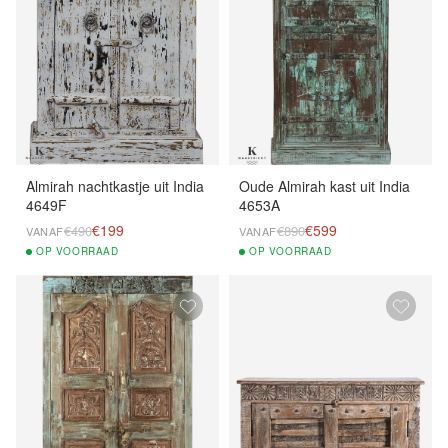
Almirah nachtkastje uit India
Oude Almirah kast uit India
4649F
4653A
€199
€599
€490
€890
VANAF
VANAF
OP
VOORRAAD
OP
VOORRAAD