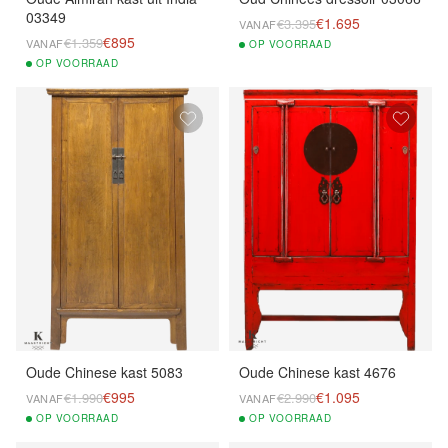
03349
€1.695
€3.395
VANAF
€895
€1.359
VANAF
OP
VOORRAAD
OP
VOORRAAD
Oude Chinese kast 5083
Oude Chinese kast 4676
€995
€1.095
€1.990
€2.990
VANAF
VANAF
OP
VOORRAAD
OP
VOORRAAD