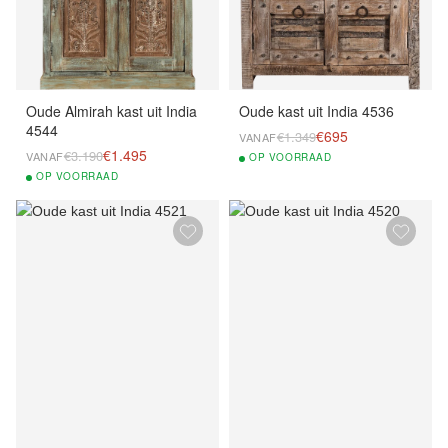
Oude Almirah kast uit India
Oude kast uit India 4536
4544
€695
€1.349
VANAF
€1.495
€3.190
VANAF
OP
VOORRAAD
OP
VOORRAAD