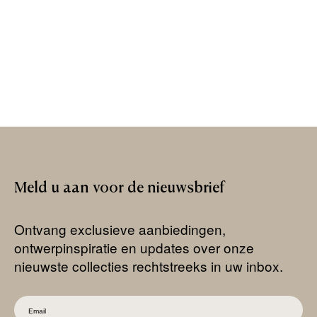
Meld
u
aan
voor
de
nieuwsbrief
Ontvang exclusieve aanbiedingen,
ontwerpinspiratie en updates over onze
nieuwste collecties rechtstreeks in uw inbox.