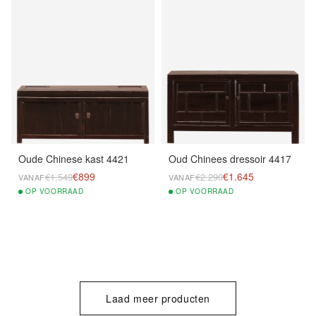
Oude Chinese kast 4421
Oud Chinees dressoir 4417
€899
€1.645
€1.549
€2.290
VANAF
VANAF
OP
VOORRAAD
OP
VOORRAAD
Laad meer producten