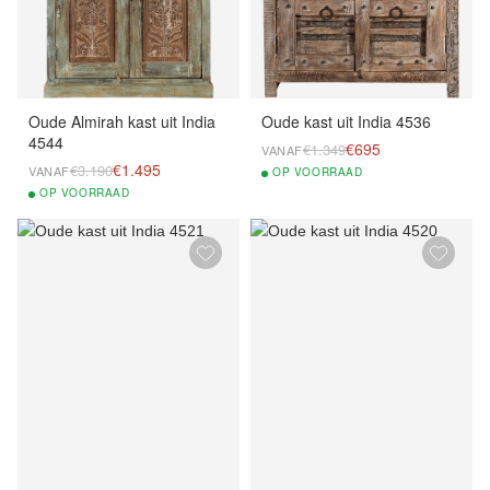
Oude Almirah kast uit India
Oude kast uit India 4536
4544
€695
€1.349
VANAF
€1.495
€3.190
VANAF
OP
VOORRAAD
OP
VOORRAAD