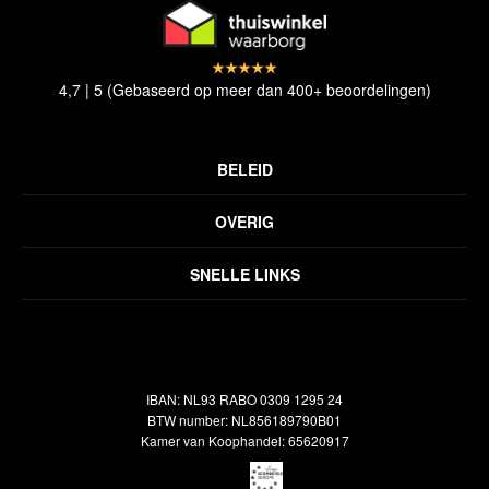
4,7 | 5 (Gebaseerd op meer dan 400+ beoordelingen)
BELEID
Privacyverklaring
OVERIG
Disclaimer
Over ons
Algemene voorwaarden
SNELLE LINKS
Inspiratie
Verzendbeleid
Alle vloerkleden
Contact
Terugbetalingsbeleid
Oosterse meubels
Showroom
Outlet
Klantenservice
IBAN: NL93 RABO 0309 1295 24
Maatwerk
Veelgestelde vragen
BTW number: NL856189790B01
Interieuradvies
Kamer van Koophandel: 65620917
Reiniging & Reparatie