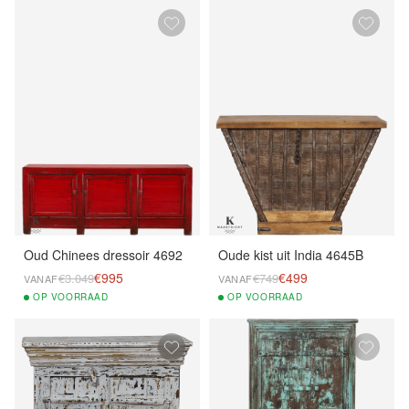
Oud Chinees dressoir 4692
Oude kist uit India 4645B
€995
€499
€3.049
€749
VANAF
VANAF
OP
VOORRAAD
OP
VOORRAAD