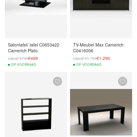
Salontafel/ tafel C0653422
TV-Meubel Max Camerich
Camerich Plato.
C0416006
€499
€1.290
€799
€1.790
VANAF
VANAF
OP
VOORRAAD
OP
VOORRAAD