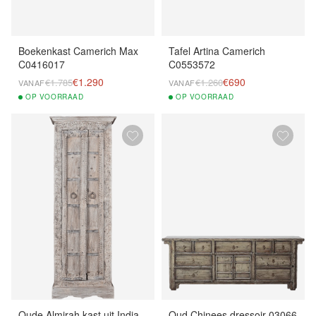
Boekenkast Camerich Max
Tafel Artina Camerich
C0416017
C0553572
€1.290
€690
€1.785
€1.260
VANAF
VANAF
OP
VOORRAAD
OP
VOORRAAD
Oude Almirah kast uit India
Oud Chinees dressoir 03066