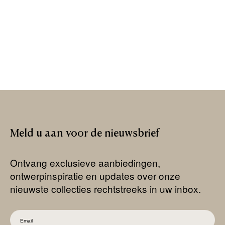
Meld
u
aan
voor
de
nieuwsbrief
Ontvang exclusieve aanbiedingen,
ontwerpinspiratie en updates over onze
nieuwste collecties rechtstreeks in uw inbox.