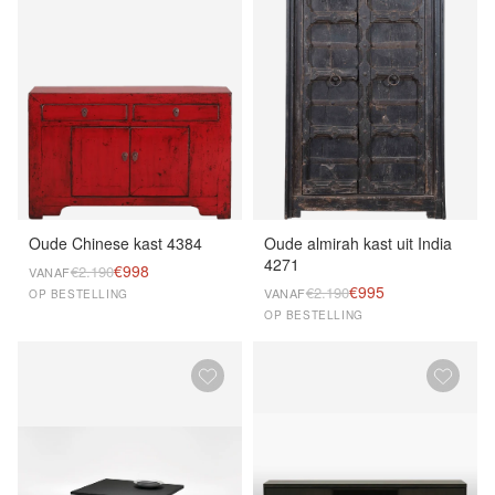
Oude Chinese kast 4384
Oude almirah kast uit India
4271
€998
€2.190
VANAF
€995
€2.190
VANAF
OP BESTELLING
OP BESTELLING