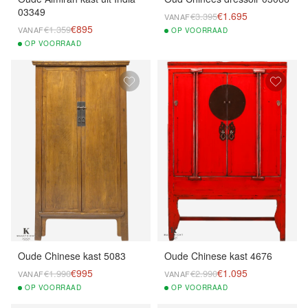
03349
€1.695
€3.395
VANAF
€895
€1.359
VANAF
OP
VOORRAAD
OP
VOORRAAD
Oude Chinese kast 5083
Oude Chinese kast 4676
€995
€1.095
€1.990
€2.990
VANAF
VANAF
OP
VOORRAAD
OP
VOORRAAD