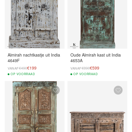
Almirah nachtkastje uit India
Oude Almirah kast uit India
4649F
4653A
€199
€599
€490
€890
VANAF
VANAF
OP
VOORRAAD
OP
VOORRAAD