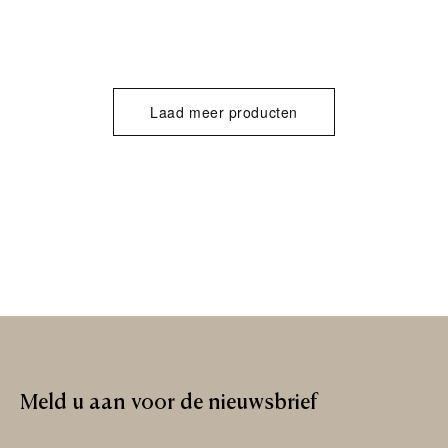
Laad meer producten
Meld
u
aan
voor
de
nieuwsbrief