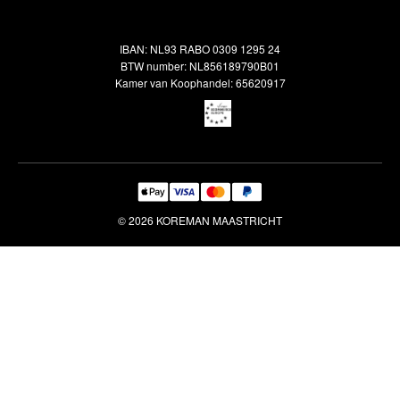
Oosterse meubels
Showroom
Outlet
Klantenservice
IBAN: NL93 RABO 0309 1295 24
Maatwerk
Veelgestelde vragen
BTW number: NL856189790B01
Interieuradvies
Kamer van Koophandel: 65620917
Reiniging & Reparatie
© 2026 KOREMAN MAASTRICHT