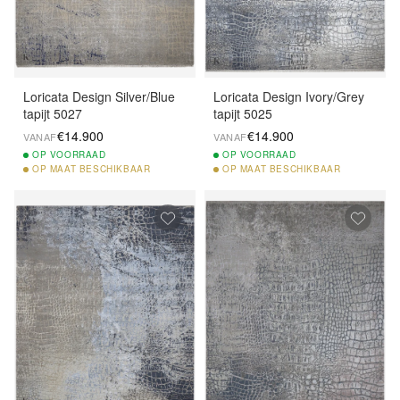
Loricata Design Silver/Blue
Loricata Design Ivory/Grey
tapijt 5027
tapijt 5025
€14.900
€14.900
VANAF
VANAF
OP
VOORRAAD
OP
VOORRAAD
OP
MAAT BESCHIKBAAR
OP
MAAT BESCHIKBAAR