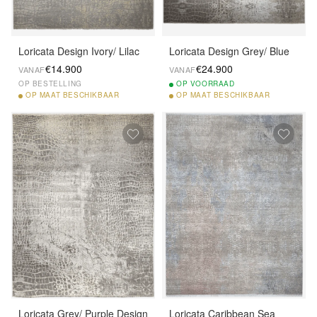
Loricata Design Ivory/ Lilac
Loricata Design Grey/ Blue
€14.900
€24.900
VANAF
VANAF
OP BESTELLING
OP
VOORRAAD
OP
MAAT BESCHIKBAAR
OP
MAAT BESCHIKBAAR
Loricata Grey/ Purple Design
Loricata Caribbean Sea