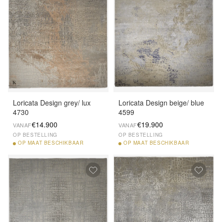
Loricata Design grey/ lux
Loricata Design beige/ blue
4730
4599
€14.900
€19.900
VANAF
VANAF
OP BESTELLING
OP BESTELLING
OP
MAAT BESCHIKBAAR
OP
MAAT BESCHIKBAAR