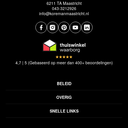
6211 TA Maastricht
043-3212926
info@koremanmaastricht.nl
4,7 | 5 (Gebaseerd op meer dan 400+ beoordelingen)
BELEID
Privacyverklaring
OVERIG
Disclaimer
Over ons
Algemene voorwaarden
SNELLE LINKS
Inspiratie
Verzendbeleid
Alle vloerkleden
Contact
Terugbetalingsbeleid