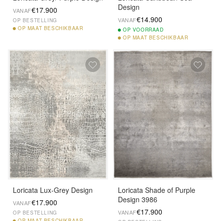
Design
€17.900
VANAF
€14.900
VANAF
OP BESTELLING
OP
MAAT BESCHIKBAAR
OP
VOORRAAD
OP
MAAT BESCHIKBAAR
Loricata Lux-Grey Design
Loricata Shade of Purple
Design 3986
€17.900
VANAF
€17.900
VANAF
OP BESTELLING
OP
MAAT BESCHIKBAAR