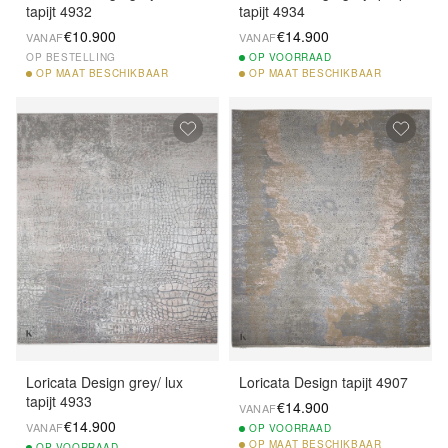
tapijt 4932
tapijt 4934
€10.900
€14.900
VANAF
VANAF
OP BESTELLING
OP
VOORRAAD
OP
MAAT BESCHIKBAAR
OP
MAAT BESCHIKBAAR
Loricata Design grey/ lux
Loricata Design tapijt 4907
tapijt 4933
€14.900
VANAF
€14.900
VANAF
OP
VOORRAAD
OP
MAAT BESCHIKBAAR
OP
VOORRAAD