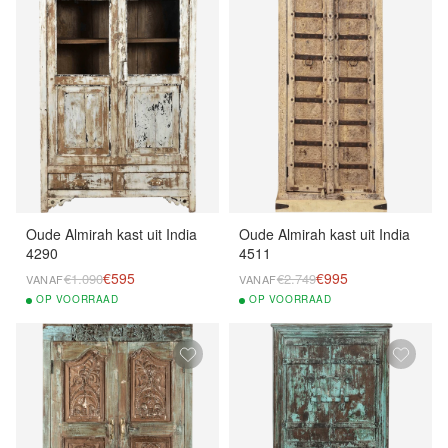
Oude Almirah kast uit India
Oude Almirah kast uit India
4290
4511
€595
€995
€1.090
€2.749
VANAF
VANAF
OP
VOORRAAD
OP
VOORRAAD