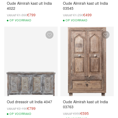
Oude Almirah kast uit India
Oude Almirah kast uit India
4022
03545
€799
€499
€1.890
€1.290
VANAF
VANAF
OP
VOORRAAD
OP
VOORRAAD
Oud dressoir uit India 4047
Oude Almirah kast uit India
03763
€799
€2.190
VANAF
€595
€959
VANAF
OP
VOORRAAD