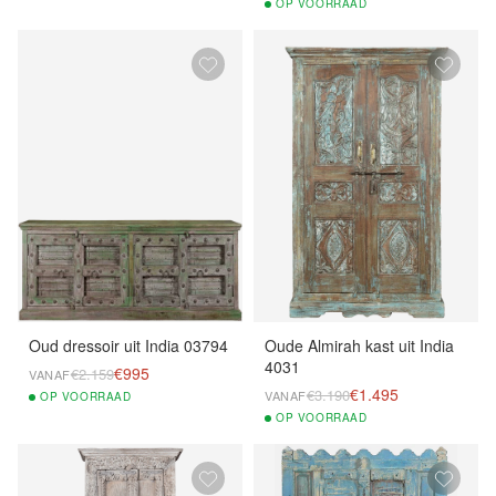
OP
VOORRAAD
Oud dressoir uit India 03794
Oude Almirah kast uit India
4031
€995
€2.159
VANAF
€1.495
€3.190
VANAF
OP
VOORRAAD
OP
VOORRAAD