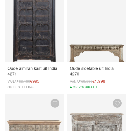
Oude almirah kast uit India
Oude sidetable uit India
4271
4270
€995
€1.998
€2.190
€6.590
VANAF
VANAF
OP BESTELLING
OP
VOORRAAD