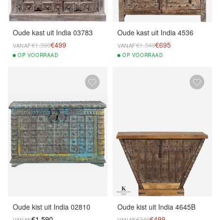
Oude kast uit India 03783
Oude kast uit India 4536
€499
€695
€1.390
€1.349
VANAF
VANAF
OP
VOORRAAD
OP
VOORRAAD
Oude kist uit India 02810
Oude kist uit India 4645B
€1.590
€499
€749
VANAF
VANAF