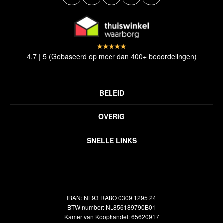
4,7 | 5 (Gebaseerd op meer dan 400+ beoordelingen)
BELEID
Privacyverklaring
OVERIG
Disclaimer
Over ons
Algemene voorwaarden
SNELLE LINKS
Inspiratie
Verzendbeleid
Alle vloerkleden
Contact
Terugbetalingsbeleid
Oosterse meubels
Showroom
Outlet
Klantenservice
IBAN: NL93 RABO 0309 1295 24
Maatwerk
Veelgestelde vragen
BTW number: NL856189790B01
Interieuradvies
Kamer van Koophandel: 65620917