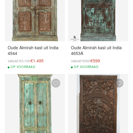
Oude Almirah kast uit India
Oude Almirah kast uit India
4544
4653A
€1.495
€599
€3.190
€890
VANAF
VANAF
OP
VOORRAAD
OP
VOORRAAD