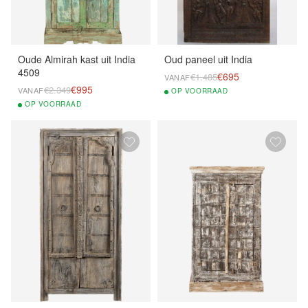
Oude Almirah kast uit India
Oud paneel uit India
4509
€695
€1.485
VANAF
€995
€2.349
VANAF
OP
VOORRAAD
OP
VOORRAAD