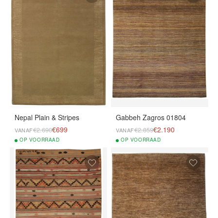
Nepal Plain & Stripes
Gabbeh Zagros 01804
€699
€2.190
€2.690
€2.859
VANAF
VANAF
OP
VOORRAAD
OP
VOORRAAD