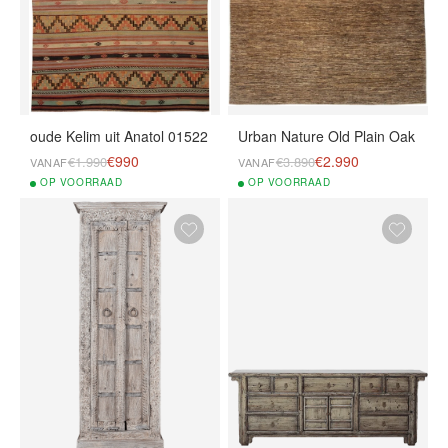
oude Kelim uit Anatol 01522
Urban Nature Old Plain Oak
€990
€2.990
€1.990
€3.890
VANAF
VANAF
OP
VOORRAAD
OP
VOORRAAD