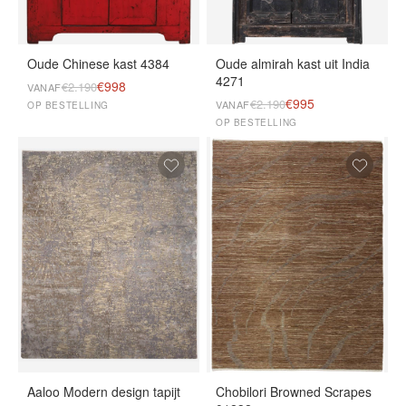
Oude Chinese kast 4384
Oude almirah kast uit India
4271
€998
€2.190
VANAF
€995
€2.190
VANAF
OP BESTELLING
OP BESTELLING
Aaloo Modern design tapijt
Chobilori Browned Scrapes