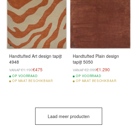
Handtufted Art design tapijt
Handtufted Plain design
4948
tapijt 5050
€475
€1.290
€1.190
€2.099
VANAF
VANAF
OP
VOORRAAD
OP
VOORRAAD
OP
MAAT BESCHIKBAAR
OP
MAAT BESCHIKBAAR
Laad meer producten