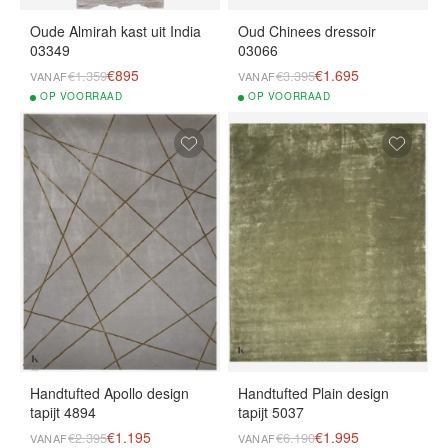
Oude Almirah kast uit India
Oud Chinees dressoir
03349
03066
€895
€1.695
€1.359
€3.395
VANAF
VANAF
OP
VOORRAAD
OP
VOORRAAD
Handtufted Apollo design
Handtufted Plain design
tapijt 4894
tapijt 5037
€1.195
€1.995
€2.395
€6.190
VANAF
VANAF