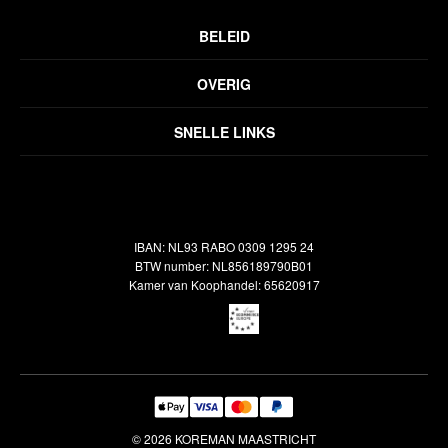
BELEID
Privacyverklaring
OVERIG
Disclaimer
Over ons
Algemene voorwaarden
SNELLE LINKS
Inspiratie
Verzendbeleid
Alle vloerkleden
Contact
Terugbetalingsbeleid
Oosterse meubels
Showroom
Outlet
Klantenservice
IBAN: NL93 RABO 0309 1295 24
Maatwerk
Veelgestelde vragen
BTW number: NL856189790B01
Interieuradvies
Kamer van Koophandel: 65620917
Reiniging & Reparatie
© 2026 KOREMAN MAASTRICHT