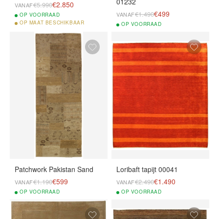
01232
€2.850
€5.990
VANAF
€499
€1.490
VANAF
OP
VOORRAAD
OP
MAAT BESCHIKBAAR
OP
VOORRAAD
Patchwork Pakistan Sand
Loribaft tapijt 00041
€599
€1.490
€1.190
€2.490
VANAF
VANAF
OP
VOORRAAD
OP
VOORRAAD