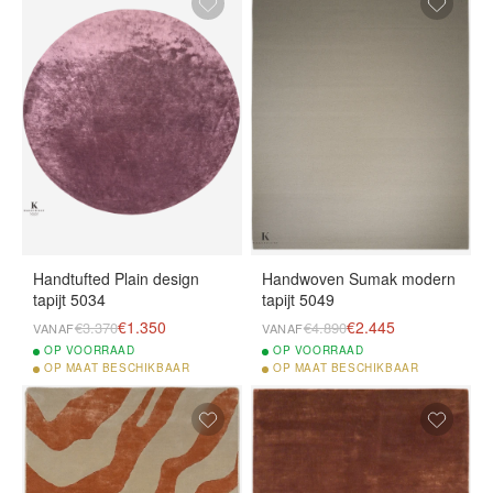
Handtufted Plain design
Handwoven Sumak modern
tapijt 5034
tapijt 5049
€1.350
€2.445
€3.370
€4.890
VANAF
VANAF
OP
VOORRAAD
OP
VOORRAAD
OP
MAAT BESCHIKBAAR
OP
MAAT BESCHIKBAAR