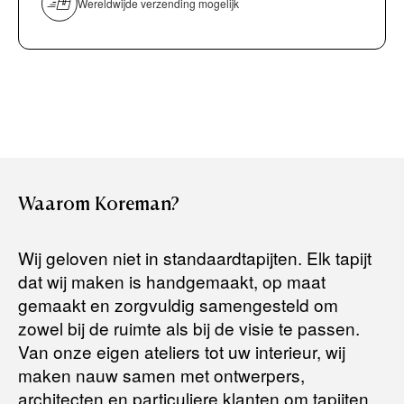
Wereldwijde verzending mogelijk
Bancontact / Mister Cash
Boek uw zichzending.
Creditcard (Visa of Maestro)
Rembours (betaling bij aflevering)
Levertijden:
Het artikel wordt gratis bij u thuis geleverd. Wij streven ernaar
uw bestelling binnen
4 werkdagen
bij u thuis te bezorgen.
Retourneren:
Waarom
Koreman?
Het artikel wordt gratis bij u thuis geleverd. Mocht het niet
passen en u besluit het te retourneren, dan storten wij het
Wij geloven niet in standaardtapijten. Elk tapijt
aankoopbedrag zo snel mogelijk terug, maar uiterlijk
binnen 14
dat wij maken is handgemaakt, op maat
dagen na herroeping
.
gemaakt en zorgvuldig samengesteld om
Voor meer informatie kunt u terecht op:
zowel bij de ruimte als bij de visie te passen.
Van onze eigen ateliers tot uw interieur, wij
maken nauw samen met ontwerpers,
Terugbetalingsbeleid
architecten en particuliere klanten om tapijten