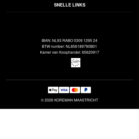
Over ons
Algemene voorwaarden
SNELLE LINKS
Inspiratie
Verzendbeleid
Alle vloerkleden
Contact
Terugbetalingsbeleid
Oosterse meubels
Showroom
Outlet
Klantenservice
IBAN: NL93 RABO 0309 1295 24
Maatwerk
Veelgestelde vragen
BTW number: NL856189790B01
Interieuradvies
Kamer van Koophandel: 65620917
Reiniging & Reparatie
© 2026 KOREMAN MAASTRICHT