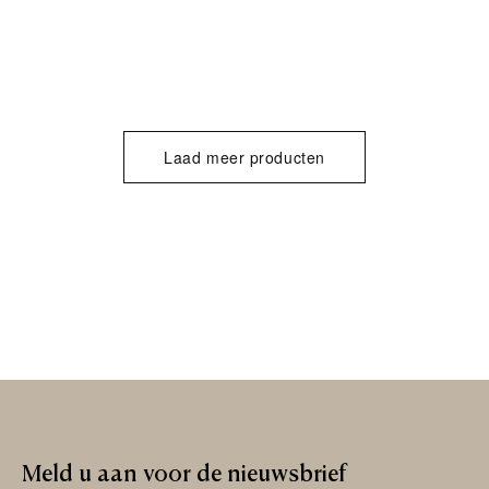
Laad meer producten
Meld
u
aan
voor
de
nieuwsbrief