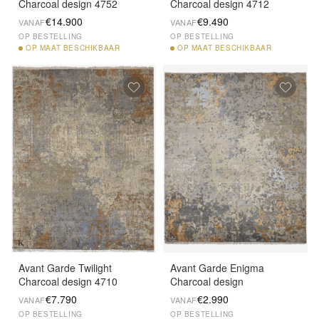
Charcoal design 4752
Charcoal design 4712
€14.900
€9.490
VANAF
VANAF
OP BESTELLING
OP BESTELLING
OP
MAAT BESCHIKBAAR
OP
MAAT BESCHIKBAAR
Avant Garde Twilight
Avant Garde Enigma
Charcoal design 4710
Charcoal design
€7.790
€2.990
VANAF
VANAF
OP BESTELLING
OP BESTELLING