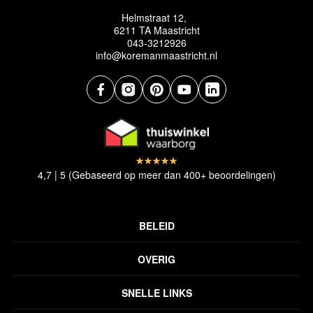
Helmstraat 12,
6211 TA Maastricht
043-3212926
info@koremanmaastricht.nl
4,7 | 5 (Gebaseerd op meer dan 400+ beoordelingen)
BELEID
Privacyverklaring
OVERIG
Disclaimer
Over ons
Algemene voorwaarden
SNELLE LINKS
Inspiratie
Verzendbeleid