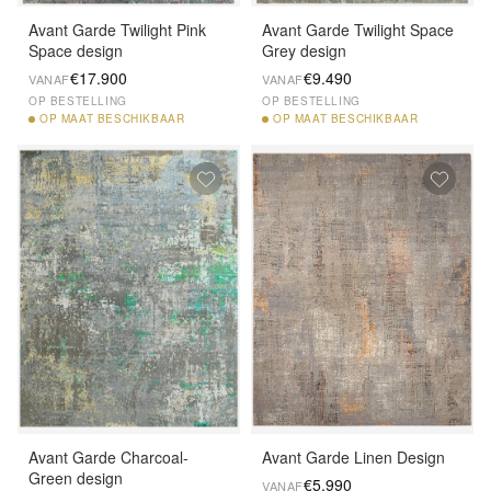
Avant Garde Twilight Pink
Avant Garde Twilight Space
Space design
Grey design
€17.900
€9.490
VANAF
VANAF
OP BESTELLING
OP BESTELLING
OP
MAAT BESCHIKBAAR
OP
MAAT BESCHIKBAAR
Avant Garde Charcoal-
Avant Garde Linen Design
Green design
€5.990
VANAF