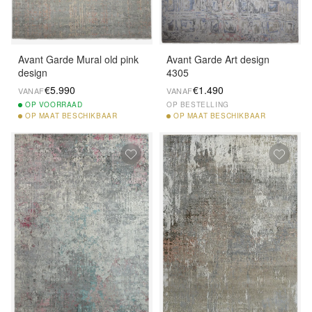
Avant Garde Mural old pink
Avant Garde Art design
design
4305
€5.990
€1.490
VANAF
VANAF
OP
VOORRAAD
OP BESTELLING
OP
MAAT BESCHIKBAAR
OP
MAAT BESCHIKBAAR