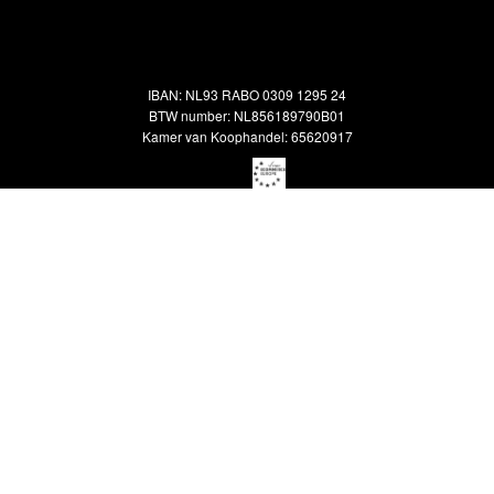
Alle vloerkleden
Contact
Terugbetalingsbeleid
Oosterse meubels
Showroom
Outlet
Klantenservice
IBAN: NL93 RABO 0309 1295 24
Maatwerk
Veelgestelde vragen
BTW number: NL856189790B01
Interieuradvies
Kamer van Koophandel: 65620917
Reiniging & Reparatie
© 2026 KOREMAN MAASTRICHT