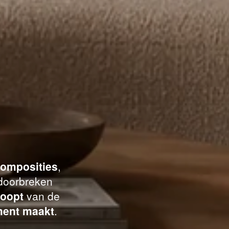
composities
,
oorbreken
noopt
van de
ment maakt
.