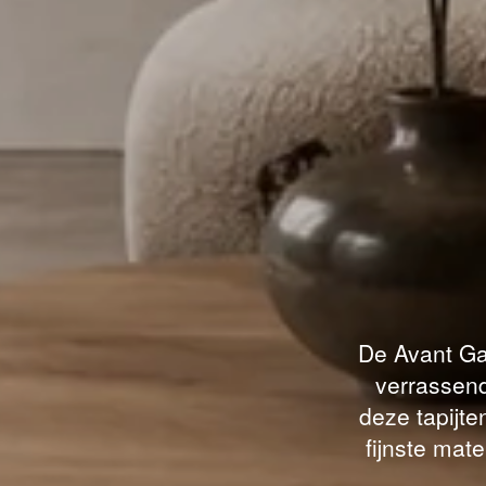
De Avant Gar
verrassen
deze tapijte
fijnste mate