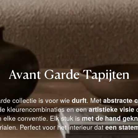
Avant Garde Tapijten
de collectie is voor wie
durft
. Met
abstracte 
de kleurencombinaties en een
artistieke visie
d
n elke conventie. Elk stuk is
met de hand gek
rialen. Perfect voor het interieur dat
een state