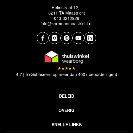
Helmstraat 12,
6211 TA Maastricht
043-3212926
info@koremanmaastricht.nl
4,7 | 5 (Gebaseerd op meer dan 400+ beoordelingen)
BELEID
Privacyverklaring
OVERIG
Disclaimer
Over ons
Algemene voorwaarden
SNELLE LINKS
Inspiratie
Verzendbeleid