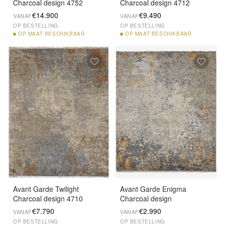
Charcoal design 4752
Charcoal design 4712
€14.900
€9.490
VANAF
VANAF
OP BESTELLING
OP BESTELLING
OP
MAAT BESCHIKBAAR
OP
MAAT BESCHIKBAAR
Avant Garde Twilight
Avant Garde Enigma
Charcoal design 4710
Charcoal design
€7.790
€2.990
VANAF
VANAF
OP BESTELLING
OP BESTELLING