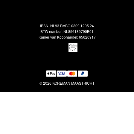
Alle vloerkleden
Contact
Terugbetalingsbeleid
Oosterse meubels
Showroom
Outlet
Klantenservice
IBAN: NL93 RABO 0309 1295 24
Maatwerk
Veelgestelde vragen
BTW number: NL856189790B01
Interieuradvies
Kamer van Koophandel: 65620917
Reiniging & Reparatie
© 2026 KOREMAN MAASTRICHT