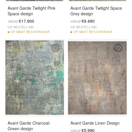
Avant Garde Twilight Pink
Avant Garde Twilight Space
Space design
Grey design
€17.900
€9.490
VANAF
VANAF
OP BESTELLING
OP BESTELLING
OP
MAAT BESCHIKBAAR
OP
MAAT BESCHIKBAAR
Avant Garde Charcoal-
Avant Garde Linen Design
Green design
€5.990
VANAF