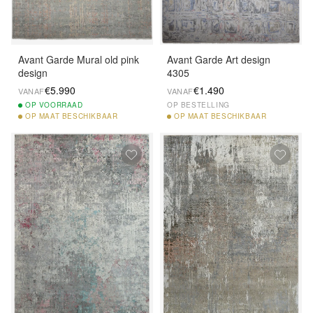
Avant Garde Mural old pink
Avant Garde Art design
design
4305
€5.990
€1.490
VANAF
VANAF
OP
VOORRAAD
OP BESTELLING
OP
MAAT BESCHIKBAAR
OP
MAAT BESCHIKBAAR