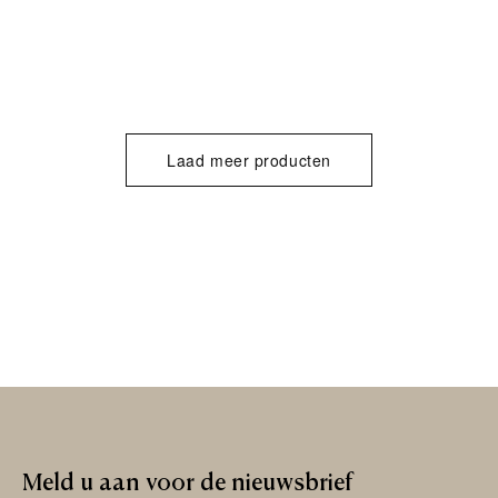
Laad meer producten
Meld
u
aan
voor
de
nieuwsbrief