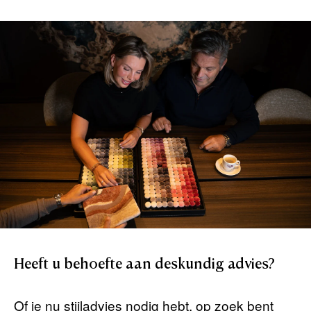
Heeft
u
behoefte
aan
deskundig
advies?
Of je nu stijladvies nodig hebt, op zoek bent