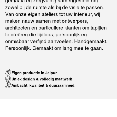
gemaakt en zorgvuldig samengesteld om
Voor meer informatie kunt u terecht op:
zowel bij de ruimte als bij de visie te passen.
Van onze eigen ateliers tot uw interieur, wij
maken nauw samen met ontwerpers,
Terugbetalingsbeleid
architecten en particuliere klanten om tapijten
te creëren die tijdloos, persoonlijk en
onmisbaar verfijnd aanvoelen. Handgemaakt.
Persoonlijk. Gemaakt om lang mee te gaan.
Eigen productie in Jaipur
Uniek design & volledig maatwerk
Ambacht, kwaliteit & duurzaamheid.