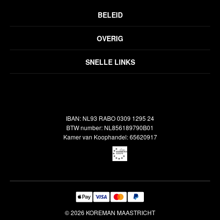
BELEID
Privacyverklaring
OVERIG
Disclaimer
Over ons
Algemene voorwaarden
SNELLE LINKS
Inspiratie
Verzendbeleid
Alle vloerkleden
Contact
Terugbetalingsbeleid
Oosterse meubels
Showroom
Outlet
Klantenservice
IBAN: NL93 RABO 0309 1295 24
Maatwerk
Veelgestelde vragen
BTW number: NL856189790B01
Interieuradvies
Kamer van Koophandel: 65620917
Reiniging & Reparatie
© 2026 KOREMAN MAASTRICHT