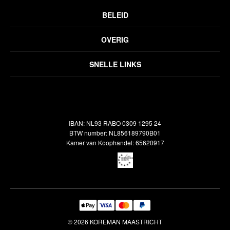
BELEID
Privacyverklaring
OVERIG
Disclaimer
Over ons
Algemene voorwaarden
SNELLE LINKS
Inspiratie
Verzendbeleid
Alle vloerkleden
Contact
Terugbetalingsbeleid
Oosterse meubels
Showroom
Outlet
Klantenservice
IBAN: NL93 RABO 0309 1295 24
Maatwerk
Veelgestelde vragen
BTW number: NL856189790B01
Interieuradvies
Kamer van Koophandel: 65620917
Reiniging & Reparatie
© 2026 KOREMAN MAASTRICHT